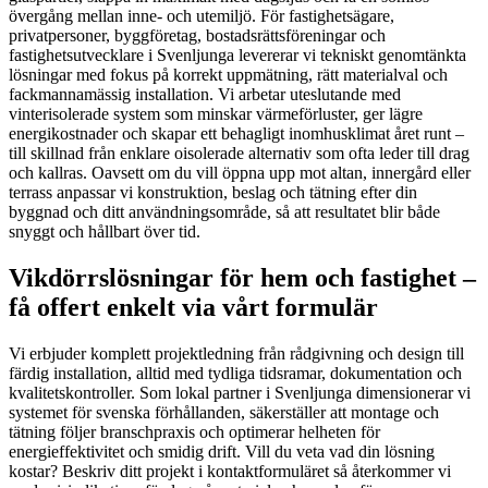
övergång mellan inne- och utemiljö. För fastighetsägare,
privatpersoner, byggföretag, bostadsrättsföreningar och
fastighetsutvecklare i Svenljunga levererar vi tekniskt genomtänkta
lösningar med fokus på korrekt uppmätning, rätt materialval och
fackmannamässig installation. Vi arbetar uteslutande med
vinterisolerade system som minskar värmeförluster, ger lägre
energikostnader och skapar ett behagligt inomhusklimat året runt –
till skillnad från enklare oisolerade alternativ som ofta leder till drag
och kallras. Oavsett om du vill öppna upp mot altan, innergård eller
terrass anpassar vi konstruktion, beslag och tätning efter din
byggnad och ditt användningsområde, så att resultatet blir både
snyggt och hållbart över tid.
Vikdörrslösningar för hem och fastighet –
få offert enkelt via vårt formulär
Vi erbjuder komplett projektledning från rådgivning och design till
färdig installation, alltid med tydliga tidsramar, dokumentation och
kvalitetskontroller. Som lokal partner i Svenljunga dimensionerar vi
systemet för svenska förhållanden, säkerställer att montage och
tätning följer branschpraxis och optimerar helheten för
energieffektivitet och smidig drift. Vill du veta vad din lösning
kostar? Beskriv ditt projekt i kontaktformuläret så återkommer vi