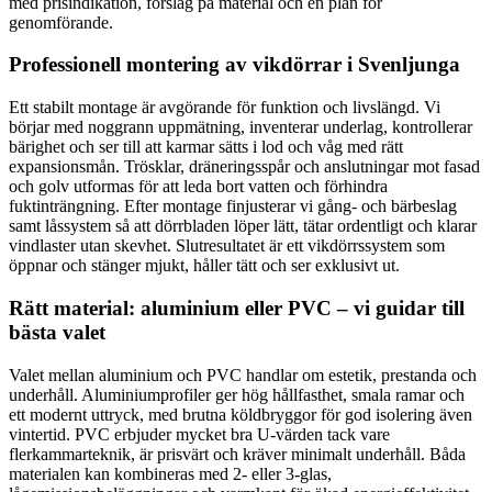
med prisindikation, förslag på material och en plan för
genomförande.
Professionell montering av vikdörrar i Svenljunga
Ett stabilt montage är avgörande för funktion och livslängd. Vi
börjar med noggrann uppmätning, inventerar underlag, kontrollerar
bärighet och ser till att karmar sätts i lod och våg med rätt
expansionsmån. Trösklar, dräneringsspår och anslutningar mot fasad
och golv utformas för att leda bort vatten och förhindra
fuktinträngning. Efter montage finjusterar vi gång- och bärbeslag
samt låssystem så att dörrbladen löper lätt, tätar ordentligt och klarar
vindlaster utan skevhet. Slutresultatet är ett vikdörrssystem som
öppnar och stänger mjukt, håller tätt och ser exklusivt ut.
Rätt material: aluminium eller PVC – vi guidar till
bästa valet
Valet mellan aluminium och PVC handlar om estetik, prestanda och
underhåll. Aluminiumprofiler ger hög hållfasthet, smala ramar och
ett modernt uttryck, med brutna köldbryggor för god isolering även
vintertid. PVC erbjuder mycket bra U-värden tack vare
flerkammarteknik, är prisvärt och kräver minimalt underhåll. Båda
materialen kan kombineras med 2- eller 3-glas,