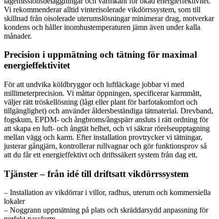
lågemissionsbeläggningar och varmkant för ökad energieffektivitet.
Vi rekommenderar alltid vinterisolerade vikdörrssystem, som till
skillnad från oisolerade uterumslösningar minimerar drag, motverkar
kondens och håller inomhustemperaturen jämn även under kalla
månader.
Precision i uppmätning och tätning för maximal
energieffektivitet
För att undvika köldbryggor och luftläckage jobbar vi med
millimeterprecision. Vi måttar öppningen, specificerar karmmått,
väljer rätt tröskellösning (lågt eller plant för barfotakomfort och
tillgänglighet) och använder åldersbeständiga tätmaterial. Drevband,
fogskum, EPDM- och ångbroms/ångspärr ansluts i rätt ordning för
att skapa en luft- och ångtät helhet, och vi säkrar rörelseupptagning
mellan vägg och karm. Efter installation provtrycker vi tätningar,
justerar gångjärn, kontrollerar rullvagnar och gör funktionsprov så
att du får ett energieffektivt och driftssäkert system från dag ett.
Tjänster – från idé till driftsatt vikdörrssystem
– Installation av vikdörrar i villor, radhus, uterum och kommersiella
lokaler
– Noggrann uppmätning på plats och skräddarsydd anpassning för
perfekt passform