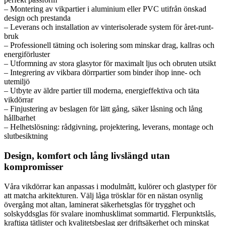
– Montering av vikpartier i aluminium eller PVC utifrån önskad
design och prestanda
– Leverans och installation av vinterisolerade system för året-runt-
bruk
– Professionell tätning och isolering som minskar drag, kallras och
energiförluster
– Utformning av stora glasytor för maximalt ljus och obruten utsikt
– Integrering av vikbara dörrpartier som binder ihop inne- och
utemiljö
– Utbyte av äldre partier till moderna, energieffektiva och täta
vikdörrar
– Finjustering av beslagen för lätt gång, säker låsning och lång
hållbarhet
– Helhetslösning: rådgivning, projektering, leverans, montage och
slutbesiktning
Design, komfort och lång livslängd utan
kompromisser
Våra vikdörrar kan anpassas i modulmått, kulörer och glastyper för
att matcha arkitekturen. Välj låga trösklar för en nästan osynlig
övergång mot altan, laminerat säkerhetsglas för trygghet och
solskyddsglas för svalare inomhusklimat sommartid. Flerpunktslås,
kraftiga tätlister och kvalitetsbeslag ger driftsäkerhet och minskat