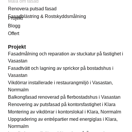
Måla om fasad
Renovera putsad fasad
Fasadblästring & Rostskyddsmålning
Projekt
Blogg
Offert
Projekt
Fasadmålning och reparation av stuckatur på fastighet i
Vasastan
Fasadtvätt och lagning av sprickor på bostadshus i
Vasastan
Vikdörrar installerade i restaurangmiljö i Vasastan,
Norrmalm
Balkongfasad renoverad på flerbostadshus i Vasastan
Renovering av putsfasad på kontorsfastighet i Klara
Montering av vikdörrar i kontorslokal i Klara, Norrmalm
Uppgradering av entrépartier med energiglas i Klara,
Norrmalm