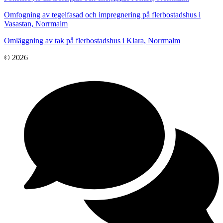
Omfogning av tegelfasad och impregnering på flerbostadshus i
Vasastan, Norrmalm
Omläggning av tak på flerbostadshus i Klara, Norrmalm
© 2026