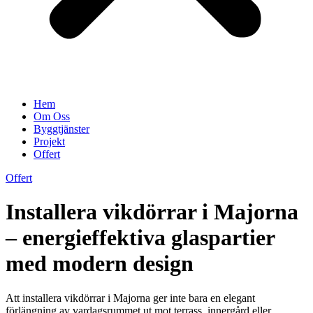
Hem
Om Oss
Byggtjänster
Projekt
Offert
Offert
Installera vikdörrar i Majorna
– energieffektiva glaspartier
med modern design
Att installera vikdörrar i Majorna ger inte bara en elegant
förlängning av vardagsrummet ut mot terrass, innergård eller