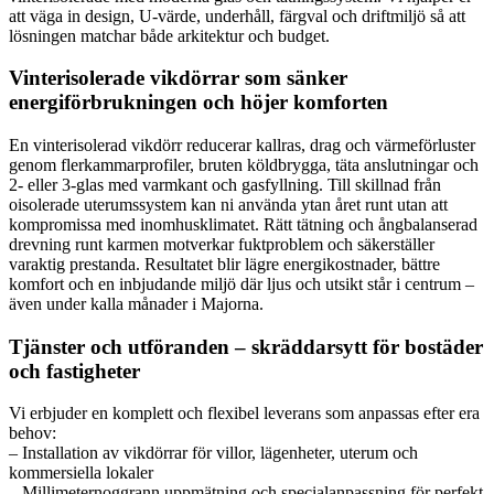
att väga in design, U-värde, underhåll, färgval och driftmiljö så att
lösningen matchar både arkitektur och budget.
Vinterisolerade vikdörrar som sänker
energiförbrukningen och höjer komforten
En vinterisolerad vikdörr reducerar kallras, drag och värmeförluster
genom flerkammarprofiler, bruten köldbrygga, täta anslutningar och
2- eller 3-glas med varmkant och gasfyllning. Till skillnad från
oisolerade uterumssystem kan ni använda ytan året runt utan att
kompromissa med inomhusklimatet. Rätt tätning och ångbalanserad
drevning runt karmen motverkar fuktproblem och säkerställer
varaktig prestanda. Resultatet blir lägre energikostnader, bättre
komfort och en inbjudande miljö där ljus och utsikt står i centrum –
även under kalla månader i Majorna.
Tjänster och utföranden – skräddarsytt för bostäder
och fastigheter
Vi erbjuder en komplett och flexibel leverans som anpassas efter era
behov:
– Installation av vikdörrar för villor, lägenheter, uterum och
kommersiella lokaler
– Millimeternoggrann uppmätning och specialanpassning för perfekt