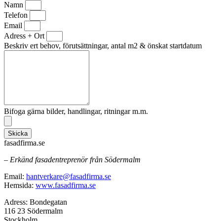
Namn
Telefon
Email
Adress + Ort
Beskriv ert behov, förutsättningar, antal m2 & önskat startdatum
Bifoga gärna bilder, handlingar, ritningar m.m.
Skicka
fasadfirma.se
– Erkänd fasadentreprenör från Södermalm
Email:
hantverkare@fasadfirma.se
Hemsida:
www.fasadfirma.se
Adress: Bondegatan
116 23 Södermalm
Stockholm