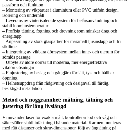
passform och funktion
– Montering av vikpartier i aluminium eller PVC utifrån design,
isolering och underhåll
– Leverans av vinterisolerade system för helårsanvändning och
stabil inomhustemperatur
– Proffsig tätning, fogning och drevning som minskar drag och
energitapp
– Anpassning av stora glaspartier för maximalt ljusinsläpp och fri
siktlinje
– Integrering av vikbara dörrsystem mellan inne- och uterum för
sömlös passage
– Utbyte av äldre dörrar till moderna, mer energieffektiva
vikdörrslösningar
– Finjustering av beslag och gångjärn för lätt, tyst och hållbar
öppning
– Helhetsuppdrag från rådgivning och designval till färdig,
besiktigad installation
Metod och noggrannhet: mätning, tätning och
justering för lång livslängd
Vi använder laser för exakta mått, kontrollerar lod och våg och
säkerställer stabil infästning i bärande material. Karmen monteras
med rätt distanser och skruvdimensioner, följt av ångtätning på