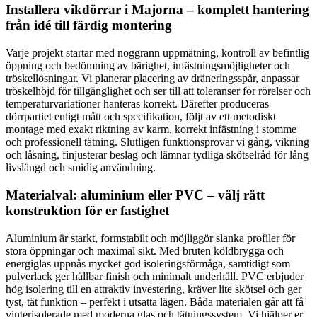
Installera vikdörrar i Majorna – komplett hantering
från idé till färdig montering
Varje projekt startar med noggrann uppmätning, kontroll av befintlig
öppning och bedömning av bärighet, infästningsmöjligheter och
tröskellösningar. Vi planerar placering av dräneringsspår, anpassar
tröskelhöjd för tillgänglighet och ser till att toleranser för rörelser och
temperaturvariationer hanteras korrekt. Därefter produceras
dörrpartiet enligt mått och specifikation, följt av ett metodiskt
montage med exakt riktning av karm, korrekt infästning i stomme
och professionell tätning. Slutligen funktionsprovar vi gång, vikning
och låsning, finjusterar beslag och lämnar tydliga skötselråd för lång
livslängd och smidig användning.
Materialval: aluminium eller PVC – välj rätt
konstruktion för er fastighet
Aluminium är starkt, formstabilt och möjliggör slanka profiler för
stora öppningar och maximal sikt. Med bruten köldbrygga och
energiglas uppnås mycket god isoleringsförmåga, samtidigt som
pulverlack ger hållbar finish och minimalt underhåll. PVC erbjuder
hög isolering till en attraktiv investering, kräver lite skötsel och ger
tyst, tät funktion – perfekt i utsatta lägen. Båda materialen går att få
vinterisolerade med moderna glas och tätningssystem. Vi hjälper er