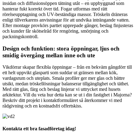
insidan och diffusionsöppen tätning utåt – en uppbyggnad som
hanterar fukt korrekt över tid. Fogar utformas med rätt
rörelseupptagning och UV-beständiga massor. Tröskeln dräneras
enligt tillverkarens anvisningar för att undvika inträngande vatten.
Efter montage provkörs partiet upprepade gånger, beslag finjusteras
och kunder får skötselråd för rengöring, smörjning och
packningskontroll.
Design och funktion: stora öppningar, ljus och
smidig övergång mellan inne och ute
Vikdörrar skapar flexibla öppningar – från en bekväm gångdörr till
ett helt uppvikt glasparti som suddar ut gränsen mellan kök,
vardagsrum och uteplats. Smala profiler ger mer glas och bättre
utsikt, medan tröskellösningar balanserar tillgänglighet och täthet.
Med rätt glas, färg och beslag linjerar vi uttrycket med husets
arkitektur. Vill du veta hur detta kan se ut i din fastighet i Majorna?
Beskriv ditt projekt i kontaktformuläret så återkommer vi med
rådgivning och en kostnadsfri offertskiss.
Kontakta ett bra fasadföretag idag!