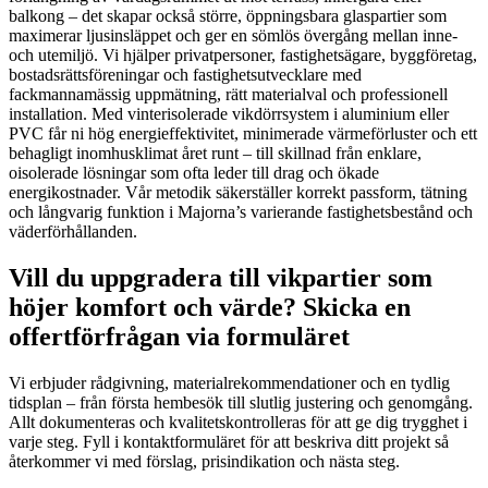
balkong – det skapar också större, öppningsbara glaspartier som
maximerar ljusinsläppet och ger en sömlös övergång mellan inne-
och utemiljö. Vi hjälper privatpersoner, fastighetsägare, byggföretag,
bostadsrättsföreningar och fastighetsutvecklare med
fackmannamässig uppmätning, rätt materialval och professionell
installation. Med vinterisolerade vikdörrsystem i aluminium eller
PVC får ni hög energieffektivitet, minimerade värmeförluster och ett
behagligt inomhusklimat året runt – till skillnad från enklare,
oisolerade lösningar som ofta leder till drag och ökade
energikostnader. Vår metodik säkerställer korrekt passform, tätning
och långvarig funktion i Majorna’s varierande fastighetsbestånd och
väderförhållanden.
Vill du uppgradera till vikpartier som
höjer komfort och värde? Skicka en
offertförfrågan via formuläret
Vi erbjuder rådgivning, materialrekommendationer och en tydlig
tidsplan – från första hembesök till slutlig justering och genomgång.
Allt dokumenteras och kvalitetskontrolleras för att ge dig trygghet i
varje steg. Fyll i kontaktformuläret för att beskriva ditt projekt så
återkommer vi med förslag, prisindikation och nästa steg.