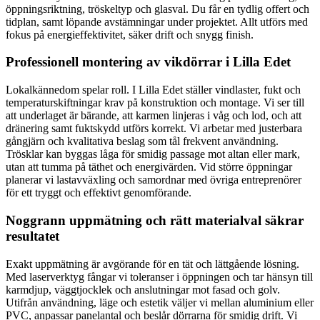
öppningsriktning, tröskeltyp och glasval. Du får en tydlig offert och
tidplan, samt löpande avstämningar under projektet. Allt utförs med
fokus på energieffektivitet, säker drift och snygg finish.
Professionell montering av vikdörrar i Lilla Edet
Lokalkännedom spelar roll. I Lilla Edet ställer vindlaster, fukt och
temperaturskiftningar krav på konstruktion och montage. Vi ser till
att underlaget är bärande, att karmen linjeras i våg och lod, och att
dränering samt fuktskydd utförs korrekt. Vi arbetar med justerbara
gångjärn och kvalitativa beslag som tål frekvent användning.
Trösklar kan byggas låga för smidig passage mot altan eller mark,
utan att tumma på täthet och energivärden. Vid större öppningar
planerar vi lastavväxling och samordnar med övriga entreprenörer
för ett tryggt och effektivt genomförande.
Noggrann uppmätning och rätt materialval säkrar
resultatet
Exakt uppmätning är avgörande för en tät och lättgående lösning.
Med laserverktyg fångar vi toleranser i öppningen och tar hänsyn till
karmdjup, väggtjocklek och anslutningar mot fasad och golv.
Utifrån användning, läge och estetik väljer vi mellan aluminium eller
PVC, anpassar panelantal och beslår dörrarna för smidig drift. Vi