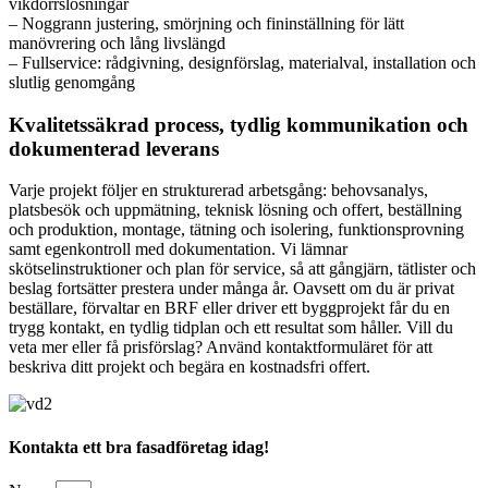
vikdörrslösningar
– Noggrann justering, smörjning och fininställning för lätt
manövrering och lång livslängd
– Fullservice: rådgivning, designförslag, materialval, installation och
slutlig genomgång
Kvalitetssäkrad process, tydlig kommunikation och
dokumenterad leverans
Varje projekt följer en strukturerad arbetsgång: behovsanalys,
platsbesök och uppmätning, teknisk lösning och offert, beställning
och produktion, montage, tätning och isolering, funktionsprovning
samt egenkontroll med dokumentation. Vi lämnar
skötselinstruktioner och plan för service, så att gångjärn, tätlister och
beslag fortsätter prestera under många år. Oavsett om du är privat
beställare, förvaltar en BRF eller driver ett byggprojekt får du en
trygg kontakt, en tydlig tidplan och ett resultat som håller. Vill du
veta mer eller få prisförslag? Använd kontaktformuläret för att
beskriva ditt projekt och begära en kostnadsfri offert.
Kontakta ett bra fasadföretag idag!