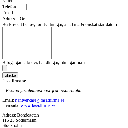
Namn
Telefon
Email
Adress + Ort
Beskriv ert behov, förutsättningar, antal m2 & önskat startdatum
Bifoga gärna bilder, handlingar, ritningar m.m.
Skicka
fasadfirma.se
– Erkänd fasadentreprenör från Södermalm
Email:
hantverkare@fasadfirma.se
Hemsida:
www.fasadfirma.se
Adress: Bondegatan
116 23 Södermalm
Stockholm