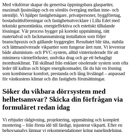
Med vikdörrar skapar du generösa öppningsbara glaspartier,
maximalt ljusinsläpp och en sömlös övergång mellan inne- och
utemiljö. Vi hjälper fastighetsägare, privatpersoner, byggföretag,
bostadsrättsföreningar och fastighetsutvecklare i Lilla Edet med
tekniskt genomtänkta, energieffektiva och estetiskt tilltalande
lösningar. Vår process bygger på korrekt uppmätning, rätt
materialval och fackmannamässig installation som följer
branschpraxis och gällande byggregler. Resultatet blir täta, stabila
och lättmanövrerade vikpartier som fungerar året runt. Vi levererar
både aluminium- och PVC-system, alltid vinterisolerade för att
minimera värmeförluster, undvika drag och ge ett behagligt
inomhusklimat. Till skillnad från enklare oisolerade system som ofta
leder till kallras och högre energikostnader, får du här en lösning
som kombinerar komfort, prestanda och lång livslängd – anpassad
för västkustens klimat och din fastighets förutsättningar.
Söker du vikbara dörrsystem med
helhetsansvar? Skicka din förfrågan via
formuläret redan idag
Vi erbjuder rådgivning, projektering, uppmätning och komplett
montering – från första idé till färdigt, injusterat vikparti. Efter en
behovsanalys lämnar vi rekommendationer kring panelindelning,