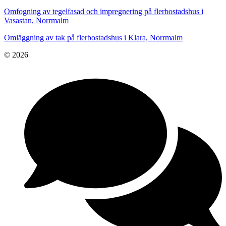
Omfogning av tegelfasad och impregnering på flerbostadshus i
Vasastan, Norrmalm
Omläggning av tak på flerbostadshus i Klara, Norrmalm
© 2026