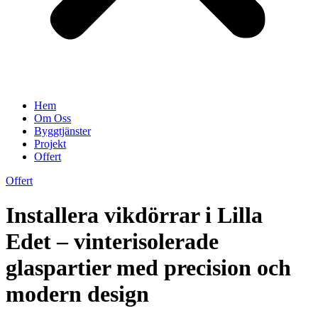
Hem
Om Oss
Byggtjänster
Projekt
Offert
Offert
Installera vikdörrar i Lilla
Edet – vinterisolerade
glaspartier med precision och
modern design