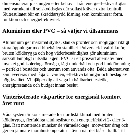
dimensionerar glasningen efter behov – från energieffektiva 3-glas
med varmkant till solskyddsglas där sollast kräver extra kontroll.
Slutresultatet blir en skräddarsydd lösning som kombinerar form,
funktion och energieffektivitet.
Aluminium eller PVC – så väljer vi tillsammans
Aluminium ger maximal styrka, slanka profiler och möjliggör riktigt
stora öppningar med bibehållen stabilitet. Pulverlack i valfri kulör,
bruten köldbrygga och hög väderbeständighet gör aluminium
särskilt lämpligt i utsatta lägen. PVC är ett prisvärt alternativ med
mycket god isoleringsförmåga, lågt underhåll och god ljuddämpning
– perfekt i bostäder och uterum som används ofta. Båda alternativen
kan levereras med låga U-värden, effektiva tätningar och beslag av
hög kvalitet. Vi hjälper dig att väga in hållbarhet, estetik,
energiprestanda och budget innan beslut.
Vinterisolerade vikpartier för energisnål komfort
året runt
Våra system är konstruerade för nordiskt klimat med bruten
köldbrygga, flerfaldiga tätningslister och energieffektivt 2- eller 3-
glas. Rätt monterade minskar de värmeläckage, motverkar drag och
ger en jämnare inomhustemperatur – även när det blåser kallt. Till