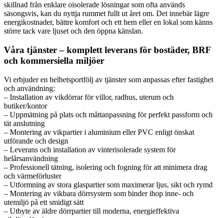
skillnad från enklare oisolerade lösningar som ofta används
säsongsvis, kan du nyttja rummet fullt ut året om. Det innebär lägre
energikostnader, bättre komfort och ett hem eller en lokal som känns
större tack vare ljuset och den öppna känslan.
Våra tjänster – komplett leverans för bostäder, BRF
och kommersiella miljöer
Vi erbjuder en helhetsportfölj av tjänster som anpassas efter fastighet
och användning:
– Installation av vikdörrar för villor, radhus, uterum och
butiker/kontor
– Uppmätning på plats och måttanpassning för perfekt passform och
tät anslutning
– Montering av vikpartier i aluminium eller PVC enligt önskat
utförande och design
– Leverans och installation av vinterisolerade system för
helårsanvändning
– Professionell tätning, isolering och fogning för att minimera drag
och värmeförluster
– Utformning av stora glaspartier som maximerar ljus, sikt och rymd
– Montering av vikbara dörrsystem som binder ihop inne- och
utemiljö på ett smidigt sätt
– Utbyte av äldre dörrpartier till moderna, energieffektiva