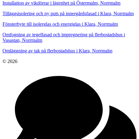
Installation av vikdörrar i lägenhet på Östermalm, Norrmalm
Tilläggsisolering och ny puts på innergårdsfasad i Klara, Norrmalm
Fönsterbyte till isolerglas och energiglas i Klara, Norrmalm
Omfogning av tegelfasad och impregnering på flerbostadshus i
Vasastan, Norrmalm
Omläggning av tak på flerbostadshus i Klara, Norrmalm
© 2026