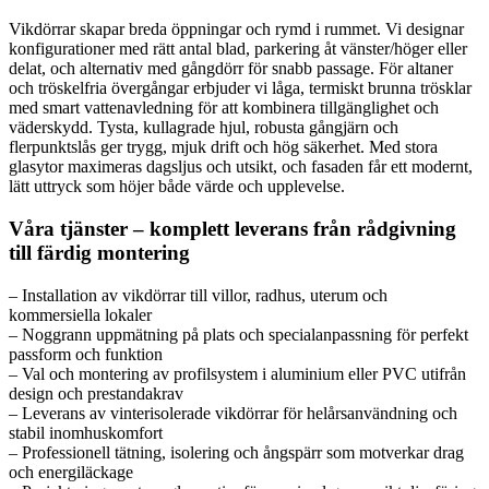
Vikdörrar skapar breda öppningar och rymd i rummet. Vi designar
konfigurationer med rätt antal blad, parkering åt vänster/höger eller
delat, och alternativ med gångdörr för snabb passage. För altaner
och tröskelfria övergångar erbjuder vi låga, termiskt brunna trösklar
med smart vattenavledning för att kombinera tillgänglighet och
väderskydd. Tysta, kullagrade hjul, robusta gångjärn och
flerpunktslås ger trygg, mjuk drift och hög säkerhet. Med stora
glasytor maximeras dagsljus och utsikt, och fasaden får ett modernt,
lätt uttryck som höjer både värde och upplevelse.
Våra tjänster – komplett leverans från rådgivning
till färdig montering
– Installation av vikdörrar till villor, radhus, uterum och
kommersiella lokaler
– Noggrann uppmätning på plats och specialanpassning för perfekt
passform och funktion
– Val och montering av profilsystem i aluminium eller PVC utifrån
design och prestandakrav
– Leverans av vinterisolerade vikdörrar för helårsanvändning och
stabil inomhuskomfort
– Professionell tätning, isolering och ångspärr som motverkar drag
och energiläckage