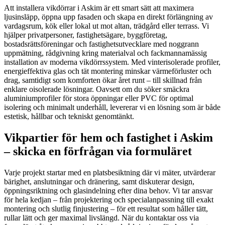
Att installera vikdörrar i Askim är ett smart sätt att maximera
ljusinsläpp, öppna upp fasaden och skapa en direkt förlängning av
vardagsrum, kök eller lokal ut mot altan, trädgård eller terrass. Vi
hjälper privatpersoner, fastighetsägare, byggföretag,
bostadsrättsföreningar och fastighetsutvecklare med noggrann
uppmätning, rådgivning kring materialval och fackmannamässig
installation av moderna vikdörrssystem. Med vinterisolerade profiler,
energieffektiva glas och tät montering minskar värmeförluster och
drag, samtidigt som komforten ökar året runt – till skillnad från
enklare oisolerade lösningar. Oavsett om du söker smäckra
aluminiumprofiler för stora öppningar eller PVC för optimal
isolering och minimalt underhåll, levererar vi en lösning som är både
estetisk, hållbar och tekniskt genomtänkt.
Vikpartier för hem och fastighet i Askim
– skicka en förfrågan via formuläret
Varje projekt startar med en platsbesiktning där vi mäter, utvärderar
bärighet, anslutningar och dränering, samt diskuterar design,
öppningsriktning och glasindelning efter dina behov. Vi tar ansvar
för hela kedjan – från projektering och specialanpassning till exakt
montering och slutlig finjustering – för ett resultat som håller tätt,
rullar lätt och ger maximal livslängd. När du kontaktar oss via