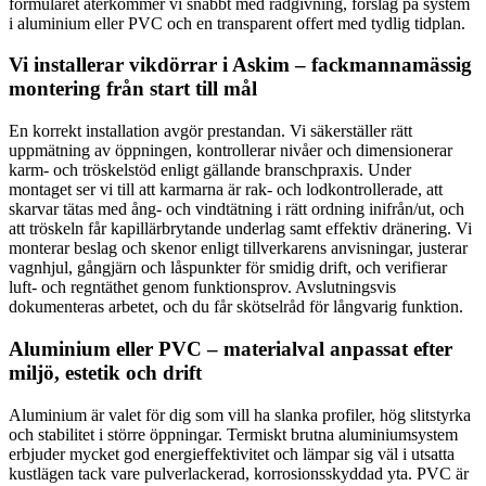
formuläret återkommer vi snabbt med rådgivning, förslag på system
i aluminium eller PVC och en transparent offert med tydlig tidplan.
Vi installerar vikdörrar i Askim – fackmannamässig
montering från start till mål
En korrekt installation avgör prestandan. Vi säkerställer rätt
uppmätning av öppningen, kontrollerar nivåer och dimensionerar
karm- och tröskelstöd enligt gällande branschpraxis. Under
montaget ser vi till att karmarna är rak- och lodkontrollerade, att
skarvar tätas med ång- och vindtätning i rätt ordning inifrån/ut, och
att tröskeln får kapillärbrytande underlag samt effektiv dränering. Vi
monterar beslag och skenor enligt tillverkarens anvisningar, justerar
vagnhjul, gångjärn och låspunkter för smidig drift, och verifierar
luft- och regntäthet genom funktionsprov. Avslutningsvis
dokumenteras arbetet, och du får skötselråd för långvarig funktion.
Aluminium eller PVC – materialval anpassat efter
miljö, estetik och drift
Aluminium är valet för dig som vill ha slanka profiler, hög slitstyrka
och stabilitet i större öppningar. Termiskt brutna aluminiumsystem
erbjuder mycket god energieffektivitet och lämpar sig väl i utsatta
kustlägen tack vare pulverlackerad, korrosionsskyddad yta. PVC är