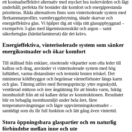
ett kostnadseffektivt alternativ med mycket bra isolervärden och lågt
underhåll; perfekta för bostäder där komfort och energiprestanda
prioriteras. Båda alternativen finns som vinterisolerade system med
flerkammarprofiler, varmbryggsbrytning, tätade skarvar och
energieffektiva glas. Vi hjälper dig att välja rätt glasuppbyggnad –
exempelvis 3-glas med lågemissionsskikt och argon – samt
säkerhetsglas (härdat/laminerat) där det krävs.
Energieffektiva, vinterisolerade system som sänker
energikostnader och ökar komfort
Till skillnad från enklare, oisolerade vikpartier som ofta leder till
kallras och drag, använder vi vinterisolerade system med hög
lufttäthet, varma distanslister och termiskt bruten tröskel. Det
minimerar köldbryggor och begränsar värmeförluster längs karm
och glas. Tätning utförs med flerstegsprincip: yttre regnskydd,
ventilerad mittzon och inre ångtätning för att hindra varm, fuktig
inomhusluft från att nå kallare delar av konstruktionen. Resultatet
blir en behaglig inomhusmiljö under hela året, färre
temperatursvängningar och lägre uppvärmningskostnader –
samtidigt som du får full funktion och lätt gång även vintertid.
Stora öppningsbara glaspartier och en naturlig
förbindelse mellan inne och ute