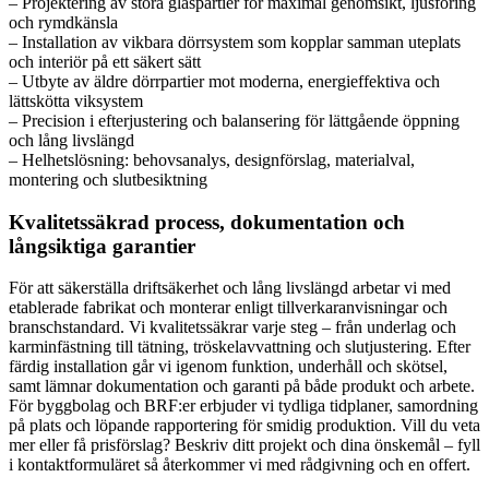
– Projektering av stora glaspartier för maximal genomsikt, ljusföring
och rymdkänsla
– Installation av vikbara dörrsystem som kopplar samman uteplats
och interiör på ett säkert sätt
– Utbyte av äldre dörrpartier mot moderna, energieffektiva och
lättskötta viksystem
– Precision i efterjustering och balansering för lättgående öppning
och lång livslängd
– Helhetslösning: behovsanalys, designförslag, materialval,
montering och slutbesiktning
Kvalitetssäkrad process, dokumentation och
långsiktiga garantier
För att säkerställa driftsäkerhet och lång livslängd arbetar vi med
etablerade fabrikat och monterar enligt tillverkaranvisningar och
branschstandard. Vi kvalitetssäkrar varje steg – från underlag och
karminfästning till tätning, tröskelavvattning och slutjustering. Efter
färdig installation går vi igenom funktion, underhåll och skötsel,
samt lämnar dokumentation och garanti på både produkt och arbete.
För byggbolag och BRF:er erbjuder vi tydliga tidplaner, samordning
på plats och löpande rapportering för smidig produktion. Vill du veta
mer eller få prisförslag? Beskriv ditt projekt och dina önskemål – fyll
i kontaktformuläret så återkommer vi med rådgivning och en offert.