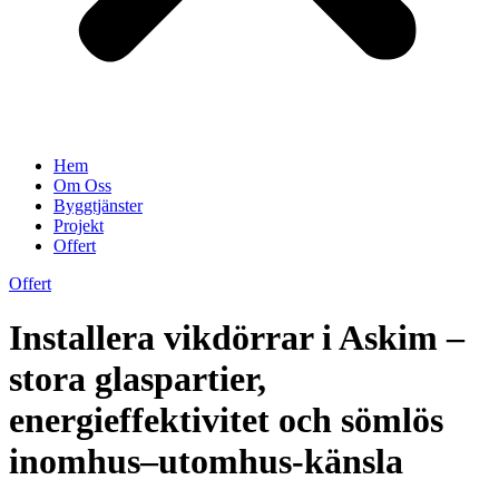
Hem
Om Oss
Byggtjänster
Projekt
Offert
Offert
Installera vikdörrar i Askim –
stora glaspartier,
energieffektivitet och sömlös
inomhus–utomhus-känsla