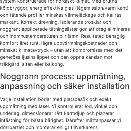
system konstruerade för nordiskt klimat. Med brutna
köldbryggor, energieffektiva glas (lågemission/varm kant)
och tätande profiler minskas värmeläckage och kallras
markant. Korrekt drevning, isolerande trösklar och
noggrant applicerade tätningslister gör att drag elimineras
och inomhustemperaturen blir jämn. Resultatet: behaglig
komfort året runt, lägre uppvärmningskostnader och
minskat klimatavtryck – utan att kompromissa med det
generösa ljusinsläppet och den öppna känslan mot
trädgård, altan eller balkong.
Noggrann process: uppmätning,
anpassning och säker installation
Varje installation börjar med platsbesök och exakt
uppmätning med laser. Vi kontrollerar lod, vinkel och
underlag, dimensionerar rätt karmdjup och planerar
infästning för bästa bärighet. Därefter måttanpassar vi
dörrpartiet och monterar enligt tillverkarens