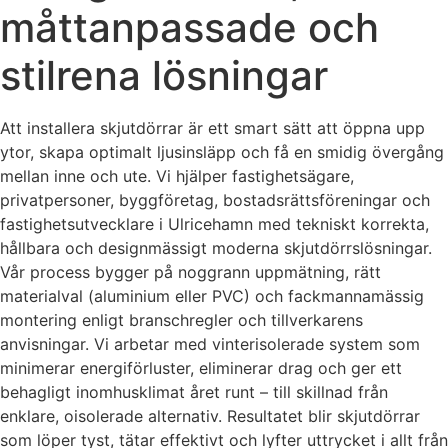
måttanpassade och
stilrena lösningar
Att installera skjutdörrar är ett smart sätt att öppna upp
ytor, skapa optimalt ljusinsläpp och få en smidig övergång
mellan inne och ute. Vi hjälper fastighetsägare,
privatpersoner, byggföretag, bostadsrättsföreningar och
fastighetsutvecklare i Ulricehamn med tekniskt korrekta,
hållbara och designmässigt moderna skjutdörrslösningar.
Vår process bygger på noggrann uppmätning, rätt
materialval (aluminium eller PVC) och fackmannamässig
montering enligt branschregler och tillverkarens
anvisningar. Vi arbetar med vinterisolerade system som
minimerar energiförluster, eliminerar drag och ger ett
behagligt inomhusklimat året runt – till skillnad från
enklare, oisolerade alternativ. Resultatet blir skjutdörrar
som löper tyst, tätar effektivt och lyfter uttrycket i allt från