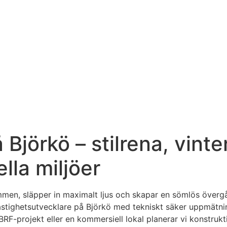
å Björkö – stilrena, vint
lla miljöer
men, släpper in maximalt ljus och skapar en sömlös övergån
astighetsutvecklare på Björkö med tekniskt säker uppmätni
t BRF-projekt eller en kommersiell lokal planerar vi konstruk