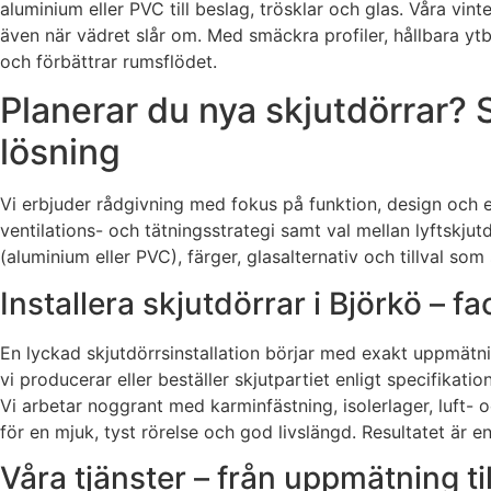
aluminium eller PVC till beslag, trösklar och glas. Våra vi
även när vädret slår om. Med smäckra profiler, hållbara ytb
och förbättrar rumsflödet.
Planerar du nya skjutdörrar? S
lösning
Vi erbjuder rådgivning med fokus på funktion, design och e
ventilations- och tätningsstrategi samt val mellan lyftskju
(aluminium eller PVC), färger, glasalternativ och tillval s
Installera skjutdörrar i Björkö 
En lyckad skjutdörrsinstallation börjar med exakt uppmätni
vi producerar eller beställer skjutpartiet enligt specifikat
Vi arbetar noggrant med karminfästning, isolerlager, luft- 
för en mjuk, tyst rörelse och god livslängd. Resultatet är 
Våra tjänster – från uppmätning till