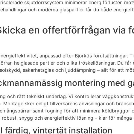
nterisolerade skjutdörrssystem minimerar energiförluster, m
ehandlingar och moderna glaspartier får du både energieffek
kicka en offertförfrågan via fo
nergieffektivitet, anpassad efter Björkös förutsättningar. 
tdörrar, helglasade partier och olika tröskellösningar. Du f
om solskydd, säkerhetsglas och ljuddämpning – allt för att m
– fackmannamässig montering med g
ng och rätt tekniskt underlag. Vi kontrollerar väggkonstruk
ion. Montage sker enligt tillverkarens anvisningar och brans
och ångspärrar samt fogning för att minimera köldbryggor oc
en robust, snygg och energieffektiv lösning – klar för många
 färdig, vintertät installation