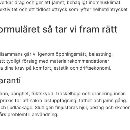
otverkar drag och ger ett jämnt, behagligt inomhusklimat
tivitet och ett tidlöst uttryck som lyfter helhetsintrycket
rmuläret så tar vi fram rätt
Tillsammans går vi igenom öppningsmått, belastning,
år ett tydligt förslag med materialrekommendationer
öta dina krav på komfort, estetik och driftsekonomi.
aranti
tion, bärighet, fuktskydd, tröskelhöjd och dränering innan
chpraxis för att säkra lastupptagning, täthet och jämn gång.
h ljudläckage. Slutligen finjusteras hjul, beslag och skenor
 års problemfri användning.