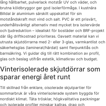
lång hållbarhet, pulverlack motstår UV och väder, och
brutna köldbryggor ger god isolerförmåga. I kustnära
Billdal är aluminium särskilt uppskattat för sin
motståndskraft mot vind och salt. PVC är ett prisvärt,
underhållsvänligt alternativ med mycket bra isolervärde
och ljudreduktion – idealiskt för bostäder och BRF-projekt
där låg driftkostnad prioriteras. Oavsett material kan vi
utrusta skjutdörrarna med 2- eller 3-glas, varmkantlist och
säkerhetsglas (laminerat/härdat) samt flerpunktlås och
barnsäkring. Vi guidar dig till rätt kombination av profil,
glas och beslag utifrån estetik, klimatkrav och budget.
Vinterisolerade skjutdörrar som
sparar energi året runt
Till skillnad från enklare, oisolerade skjutpartier för
sommarbruk är våra vinterisolerade system byggda för
nordiskt klimat. Täta trösklar, högkvalitativa packningar
och isolerade profiler minskar kallras, drag och