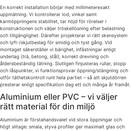
En korrekt installation börjar med millimeterexakt
uppmätning. Vi kontrollerar lod, vinkel samt
karmöppningens stabilitet, tar höjd för rörelser i
konstruktionen och väljer tröskellösning efter belastning
och tillgänglighet. Därefter projekterar vi rätt skensystem
och lyft-/skjutbeslag för smidig och tyst gång. Vid
montaget säkerställer vi bärighet, infästningar enligt
underlag (trä, betong, stål), korrekt drevning och
åldersbeständig tätning. Slutligen finjusteras rullar, stopp
och låspunkter, vi funktionsprovar öppning/stängning och
utför täthetskontroll runt hela partiet – så att skjutdörren
presterar enligt specifikation dag ett och många år framåt.
Aluminium eller PVC – vi väljer
rätt material för din miljö
Aluminium är förstahandsvalet vid stora öppningar och
högt slitage: smala, styva profiler ger maximalt glas och