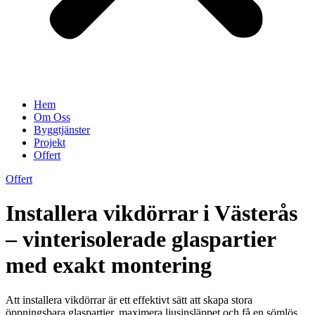
Hem
Om Oss
Byggtjänster
Projekt
Offert
Offert
Installera vikdörrar i Västerås
– vinterisolerade glaspartier
med exakt montering
Att installera vikdörrar är ett effektivt sätt att skapa stora
öppningsbara glaspartier, maximera ljusinsläppet och få en sömlös