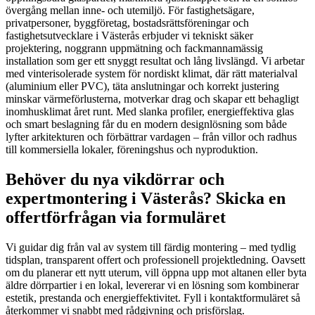
övergång mellan inne- och utemiljö. För fastighetsägare,
privatpersoner, byggföretag, bostadsrättsföreningar och
fastighetsutvecklare i Västerås erbjuder vi tekniskt säker
projektering, noggrann uppmätning och fackmannamässig
installation som ger ett snyggt resultat och lång livslängd. Vi arbetar
med vinterisolerade system för nordiskt klimat, där rätt materialval
(aluminium eller PVC), täta anslutningar och korrekt justering
minskar värmeförlusterna, motverkar drag och skapar ett behagligt
inomhusklimat året runt. Med slanka profiler, energieffektiva glas
och smart beslagning får du en modern designlösning som både
lyfter arkitekturen och förbättrar vardagen – från villor och radhus
till kommersiella lokaler, föreningshus och nyproduktion.
Behöver du nya vikdörrar och
expertmontering i Västerås? Skicka en
offertförfrågan via formuläret
Vi guidar dig från val av system till färdig montering – med tydlig
tidsplan, transparent offert och professionell projektledning. Oavsett
om du planerar ett nytt uterum, vill öppna upp mot altanen eller byta
äldre dörrpartier i en lokal, levererar vi en lösning som kombinerar
estetik, prestanda och energieffektivitet. Fyll i kontaktformuläret så
återkommer vi snabbt med rådgivning och prisförslag.