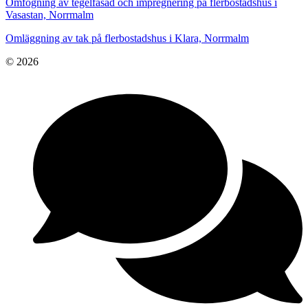
Omfogning av tegelfasad och impregnering på flerbostadshus i
Vasastan, Norrmalm
Omläggning av tak på flerbostadshus i Klara, Norrmalm
© 2026