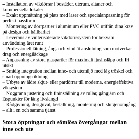
– Installation av vikdörrar i bostäder, uterum, altaner och
kommersiella lokaler
– Exakt uppmätning på plats med laser och specialanpassning för
perfekt passform
– Montering av dörrpartier i aluminium eller PVC utifrån dina krav
på design och hållbarhet
– Leverans av vinterisolerade vikdörrssystem för bekväm
användning året runt
– Professionell tätning, ång- och vindtät anslutning som motverkar
drag och energiläckage
– Anpassning av stora glaspartier för maximalt ljusinsläpp och fri
utsikt
– Smidig integration mellan inne- och utemiljö med låg tröskel och
smart öppningsriktning
– Utbyte av äldre skjut- eller pardörrar till moderna, energieffektiva
viksystem
– Noggrann justering och fininställning av rullar, gångjärn och
låspunkter för lång livslängd
– Rådgivning, designval, beställning, montering och slutgenomgång
– allt i en och samma tjänst
Stora öppningar och sömlösa övergångar mellan
inne och ute