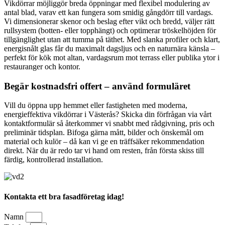
Vikdörrar möjliggör breda öppningar med flexibel modulering av
antal blad, varav ett kan fungera som smidig gångdörr till vardags.
Vi dimensionerar skenor och beslag efter vikt och bredd, väljer rätt
rullsystem (botten- eller topphängt) och optimerar tröskelhöjden för
tillgänglighet utan att tumma på täthet. Med slanka profiler och klart,
energisnålt glas får du maximalt dagsljus och en naturnära känsla –
perfekt för kök mot altan, vardagsrum mot terrass eller publika ytor i
restauranger och kontor.
Begär kostnadsfri offert – använd formuläret
Vill du öppna upp hemmet eller fastigheten med moderna,
energieffektiva vikdörrar i Västerås? Skicka din förfrågan via vårt
kontaktformulär så återkommer vi snabbt med rådgivning, pris och
preliminär tidsplan. Bifoga gärna mått, bilder och önskemål om
material och kulör – då kan vi ge en träffsäker rekommendation
direkt. När du är redo tar vi hand om resten, från första skiss till
färdig, kontrollerad installation.
Kontakta ett bra fasadföretag idag!
Namn