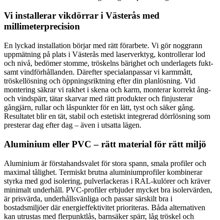
Vi installerar vikdörrar i Västerås med
millimeterprecision
En lyckad installation börjar med rätt förarbete. Vi gör noggrann
uppmätning på plats i Västerås med laserverktyg, kontrollerar lod
och nivå, bedömer stomme, tröskelns bärighet och underlagets fukt-
samt vindförhållanden. Därefter specialanpassar vi karmmått,
tröskellösning och öppningsriktning efter din planlösning. Vid
montering säkrar vi rakhet i skena och karm, monterar korrekt ång-
och vindspärr, tätar skarvar med rätt produkter och finjusterar
gångjärn, rullar och låspunkter för en lätt, tyst och säker gång.
Resultatet blir en tät, stabil och estetiskt integrerad dörrlösning som
presterar dag efter dag – även i utsatta lägen.
Aluminium eller PVC – rätt material för rätt miljö
Aluminium är förstahandsvalet för stora spann, smala profiler och
maximal tålighet. Termiskt brutna aluminiumprofiler kombinerar
styrka med god isolering, pulverlackeras i RAL-kulörer och kräver
minimalt underhåll. PVC-profiler erbjuder mycket bra isolervärden,
är prisvärda, underhållsvänliga och passar särskilt bra i
bostadsmiljöer där energieffektivitet prioriteras. Båda alternativen
kan utrustas med flerpunktlås, barnsäker spärr, låg tröskel och