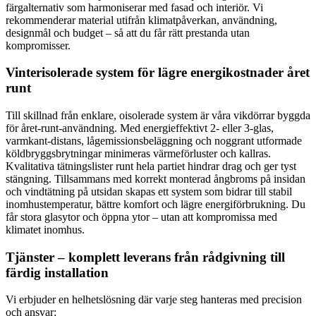
färgalternativ som harmoniserar med fasad och interiör. Vi
rekommenderar material utifrån klimatpåverkan, användning,
designmål och budget – så att du får rätt prestanda utan
kompromisser.
Vinterisolerade system för lägre energikostnader året
runt
Till skillnad från enklare, oisolerade system är våra vikdörrar byggda
för året-runt-användning. Med energieffektivt 2- eller 3-glas,
varmkant-distans, lågemissionsbeläggning och noggrant utformade
köldbryggsbrytningar minimeras värmeförluster och kallras.
Kvalitativa tätningslister runt hela partiet hindrar drag och ger tyst
stängning. Tillsammans med korrekt monterad ångbroms på insidan
och vindtätning på utsidan skapas ett system som bidrar till stabil
inomhustemperatur, bättre komfort och lägre energiförbrukning. Du
får stora glasytor och öppna ytor – utan att kompromissa med
klimatet inomhus.
Tjänster – komplett leverans från rådgivning till
färdig installation
Vi erbjuder en helhetslösning där varje steg hanteras med precision
och ansvar: