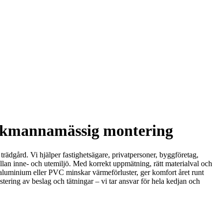
fackmannamässig montering
r trädgård. Vi hjälper fastighetsägare, privatpersoner, byggföretag,
llan inne- och utemiljö. Med korrekt uppmätning, rätt materialval och
 i aluminium eller PVC minskar värmeförluster, ger komfort året runt
stering av beslag och tätningar – vi tar ansvar för hela kedjan och