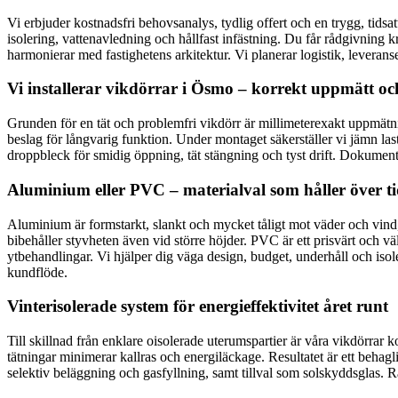
Vi erbjuder kostnadsfri behovsanalys, tydlig offert och en trygg, tids
isolering, vattenavledning och hållfast infästning. Du får rådgivning
harmonierar med fastighetens arkitektur. Vi planerar logistik, levera
Vi installerar vikdörrar i Ösmo – korrekt uppmätt o
Grunden för en tät och problemfri vikdörr är millimeterexakt uppmätni
beslag för långvarig funktion. Under montaget säkerställer vi jämn last
droppbleck för smidig öppning, tät stängning och tyst drift. Dokument
Aluminium eller PVC – materialval som håller över t
Aluminium är formstarkt, slankt och mycket tåligt mot väder och vin
bibehåller styvheten även vid större höjder. PVC är ett prisvärt och v
ytbehandlingar. Vi hjälper dig väga design, budget, underhåll och isol
kundflöde.
Vinterisolerade system för energieffektivitet året runt
Till skillnad från enklare oisolerade uterumspartier är våra vikdörra
tätningar minimerar kallras och energiläckage. Resultatet är ett beha
selektiv beläggning och gasfyllning, samt tillval som solskyddsglas. R