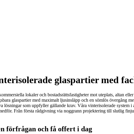
vinterisolerade glaspartier med 
 kommersiella lokaler och bostadsrättsfastigheter mot uteplats, altan elle
ngsbara glaspartier med maximalt ljusinsläpp och en sömlös övergång me
ektiva lösningar som uppfyller gällande krav. Våra vinterisolerade system
för. Från första rådgivning via noggrann projektering till slutlig finju
n förfrågan och få offert i dag