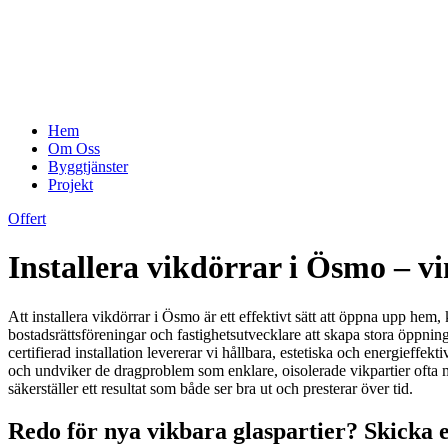
Hem
Om Oss
Byggtjänster
Projekt
Offert
Installera vikdörrar i Ösmo – 
Att installera vikdörrar i Ösmo är ett effektivt sätt att öppna upp hem,
bostadsrättsföreningar och fastighetsutvecklare att skapa stora öppni
certifierad installation levererar vi hållbara, estetiska och energieff
och undviker de dragproblem som enklare, oisolerade vikpartier ofta med
säkerställer ett resultat som både ser bra ut och presterar över tid.
Redo för nya vikbara glaspartier? Skicka e