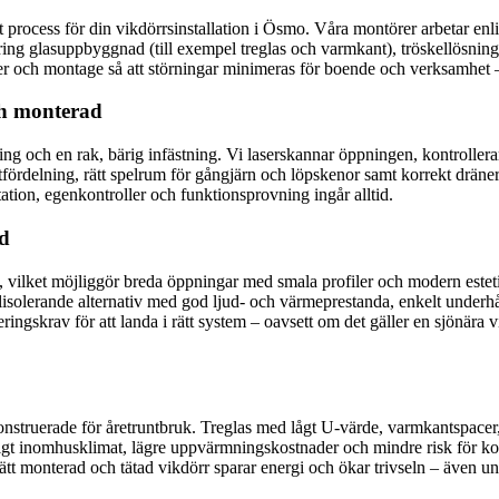
att process för din vikdörrsinstallation i Ösmo. Våra montörer arbetar e
 kring glasuppbyggnad (till exempel treglas och varmkant), tröskellösni
nser och montage så att störningar minimeras för boende och verksamhet 
ch monterad
ng och en rak, bärig infästning. Vi laserskannar öppningen, kontroller
fördelning, rätt spelrum för gångjärn och löpskenor samt korrekt dränerin
ation, egenkontroller och funktionsprovning ingår alltid.
id
d, vilket möjliggör breda öppningar med smala profiler och modern est
älisolerande alternativ med god ljud- och värmeprestanda, enkelt underhål
eringskrav för att landa i rätt system – oavsett om det gäller en sjönära
r konstruerade för åretruntbruk. Treglas med lågt U-värde, varmkantspa
gligt inomhusklimat, lägre uppvärmningskostnader och mindre risk för k
ätt monterad och tätad vikdörr sparar energi och ökar trivseln – även u