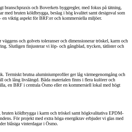
nligt branschpraxis och Boverkets byggregler, med fokus på tätning,
ngar med bruten köldbrygga, beslag i hög kvalitet samt designval som
– en viktig aspekt för BRF:er och kommersiella miljöer.
ar väggens och golvets toleranser och dimensionerar tröskel, karm och
g. Slutligen finjusterar vi löp- och gångblad, trycken, tätlister och
etik. Termiskt brutna aluminiumprofiler ger låg värmegenomgång och
l och lång livslängd. Båda materialen finns i flera kulörer och
 villa, en BRF i centrala Ösmo eller en kommersiell lokal med högt
cer, bruten köldbrygga i karm och tröskel samt högkvalitativa EPDM-
ondens. För projekt med extra höga energikrav erbjuder vi glas med
nder blåsiga vinterdagar i Ösmo.