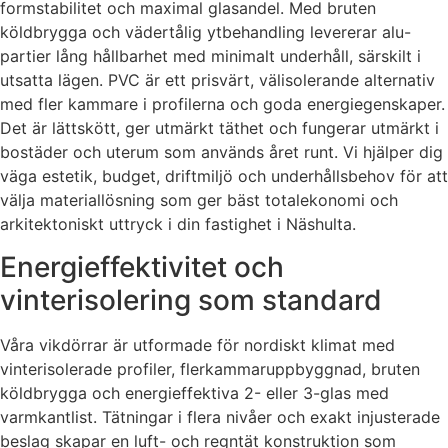
formstabilitet och maximal glasandel. Med bruten
köldbrygga och vädertålig ytbehandling levererar alu-
partier lång hållbarhet med minimalt underhåll, särskilt i
utsatta lägen. PVC är ett prisvärt, välisolerande alternativ
med fler kammare i profilerna och goda energiegenskaper.
Det är lättskött, ger utmärkt täthet och fungerar utmärkt i
bostäder och uterum som används året runt. Vi hjälper dig
väga estetik, budget, driftmiljö och underhållsbehov för att
välja materiallösning som ger bäst totalekonomi och
arkitektoniskt uttryck i din fastighet i Näshulta.
Energieffektivitet och
vinterisolering som standard
Våra vikdörrar är utformade för nordiskt klimat med
vinterisolerade profiler, flerkammaruppbyggnad, bruten
köldbrygga och energieffektiva 2- eller 3-glas med
varmkantlist. Tätningar i flera nivåer och exakt injusterade
beslag skapar en luft- och regntät konstruktion som