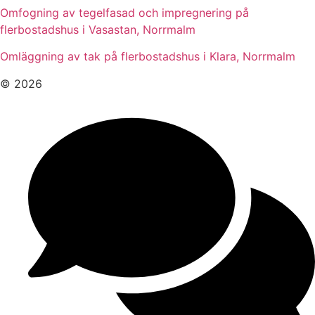
Omfogning av tegelfasad och impregnering på
flerbostadshus i Vasastan, Norrmalm
Omläggning av tak på flerbostadshus i Klara, Norrmalm
© 2026