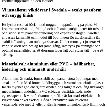
kostnadsuppskattning och ledtider.
Vi installerar vikdörrar i Svedala – exakt passform
och snygg finish
Ett lyckat resultat börjar med noggrann uppmätning på plats. Vi
kontrollerar nivå, lod, fri höjd och infästningsmöjligheter för tröskel
och sidor, samt planerar dränering och expansionsfogar. Därefter
anpassas karmmått och modul till öppningen för att säkerställa tät,
stabil infästning utan onödiga skarvar. Under montaget justerar vi
varje sektion och beslag för jämn gång, rätt tryck på tätningar och
optimal parallellitet, så att dörrarna löper lätt och sluter tätt – oavsett
säsong.
Materialval: aluminium eller PVC – hållbarhet,
isolering och minimalt underhåll
Aluminium är starkt, formstabilt och passar stora öppningar med
smala profiler. Med bruten köldbrygga och varmkant-teknik i glaset
får du mycket god energieffektivitet, hög tålighet och lång livslängd
med minimalt underhåll. PVC erbjuder utmärkta isolerande
egenskaper tack vare flerkammarprofiler, är kostnadseffektivt och
kräver bara enkel skötsel. Båda alternativen kan levereras
vinterisolerade med 2- eller 3-glas lågemissionsrutor, gasfyllning och