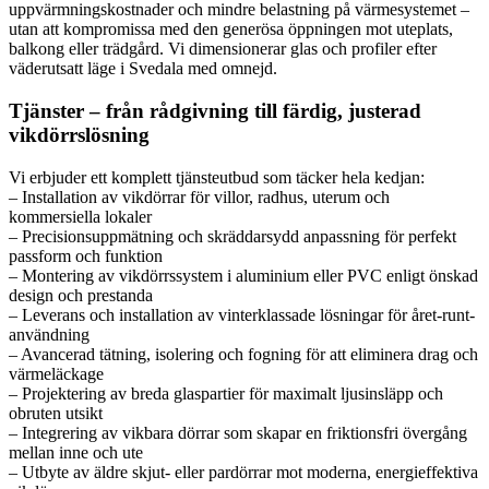
uppvärmningskostnader och mindre belastning på värmesystemet –
utan att kompromissa med den generösa öppningen mot uteplats,
balkong eller trädgård. Vi dimensionerar glas och profiler efter
väderutsatt läge i Svedala med omnejd.
Tjänster – från rådgivning till färdig, justerad
vikdörrslösning
Vi erbjuder ett komplett tjänsteutbud som täcker hela kedjan:
– Installation av vikdörrar för villor, radhus, uterum och
kommersiella lokaler
– Precisionsuppmätning och skräddarsydd anpassning för perfekt
passform och funktion
– Montering av vikdörrssystem i aluminium eller PVC enligt önskad
design och prestanda
– Leverans och installation av vinterklassade lösningar för året-runt-
användning
– Avancerad tätning, isolering och fogning för att eliminera drag och
värmeläckage
– Projektering av breda glaspartier för maximalt ljusinsläpp och
obruten utsikt
– Integrering av vikbara dörrar som skapar en friktionsfri övergång
mellan inne och ute
– Utbyte av äldre skjut- eller pardörrar mot moderna, energieffektiva