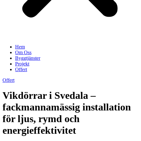
Hem
Om Oss
Byggtjänster
Projekt
Offert
Offert
Vikdörrar i Svedala –
fackmannamässig installation
för ljus, rymd och
energieffektivitet