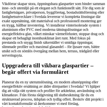
Vikdörrar skapar stora, öppningsbara glaspartier som binder samman
inne- och utemiljö på ett elegant och funktionellt sätt. För dig som är
fastighetsägare, privatperson, byggföretag, bostadsrättsförening eller
fastighetsutvecklare i Svedala levererar vi kompletta lösningar där
exakt uppmätning, rätt materialval och professionell montering ger
en trygg, hållbar investering. Vi installerar vinterisolerade system i
aluminium eller PVC med moderna tätningslösningar och
energieffektiva glas, vilket minskar värmeförluster, stoppar drag och
skapar ett behagligt inomhusklimat året runt. Med fokus på
prestanda och snygg finish säkerställer vi smidiga öppningar,
slimmade profiler och maximal glasandel – för ljusare rum, bättre
utsikt och en sömlös övergång mellan hem, terrass, trädgård eller
serveringsyta.
Uppgradera till vikbara glaspartier –
begär offert via formuläret
Planerar du en ny uterumslösning, en modern altanöppning eller
energieffektiv ersättning av äldre dörrpartier i Svedala? Vi hjälper
dig att välja rätt system och profiler för arkitektur, användning och
klimatkrav. Från första rådgivning till slutbesiktning får du en
strukturerad process, tidsplan och tydlig offert. Beskriv ditt projekt i
vårt kontaktformulär så återkommer vi med förslag,