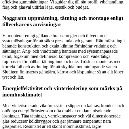
effektiva gummitätningar. Vi guidar dig till rätt profil, ytbehandling,
färg och glasval utifrån läge, estetik och budget.
Noggrann uppmätning, tätning och montage enligt
tillverkarens anvisningar
Vi monterar enligt gällande branschregler och tillverkarens
systemlösningar för att säkra prestanda och garanti. Rätt infästning i
bärande konstruktion och exakt kilning förhindrar vridning och
sättningar. Ång- och vindtätning hanteras med systemanpassade
band, fogskum med definierad kompression och vädertåliga
fogmassor för hållbar tätning inne och ute. Trösklar monteras med
korrekt fall och avrinning för att skydda mot inträngande vatten.
Slutligen finjusteras gångjärn, kärror och låspunkter så att allt löper
tyst och lätt.
Energieffektivitet och vinterisolering som märks på
inomhusklimatet
Med vinterisolerade vikdörrssystem slipper du kallras, kondens och
onödiga energiförluster som ofta drabbar enklare, oisolerade
lösningar. Täta tätningar, varmkantspacer och väl dimensionerade
glas reducerar köldbryggor och ger jämnare temperatur nära
glaspartiet. Resultatet är ett skönt inomhusklimat, lägre