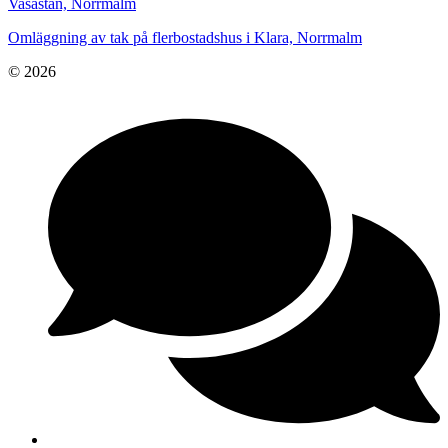
Vasastan, Norrmalm
Omläggning av tak på flerbostadshus i Klara, Norrmalm
© 2026