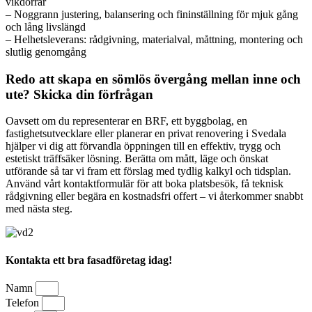
vikdörrar
– Noggrann justering, balansering och fininställning för mjuk gång
och lång livslängd
– Helhetsleverans: rådgivning, materialval, måttning, montering och
slutlig genomgång
Redo att skapa en sömlös övergång mellan inne och
ute? Skicka din förfrågan
Oavsett om du representerar en BRF, ett byggbolag, en
fastighetsutvecklare eller planerar en privat renovering i Svedala
hjälper vi dig att förvandla öppningen till en effektiv, trygg och
estetiskt träffsäker lösning. Berätta om mått, läge och önskat
utförande så tar vi fram ett förslag med tydlig kalkyl och tidsplan.
Använd vårt kontaktformulär för att boka platsbesök, få teknisk
rådgivning eller begära en kostnadsfri offert – vi återkommer snabbt
med nästa steg.
Kontakta ett bra fasadföretag idag!
Namn
Telefon