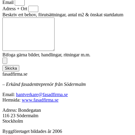
Email
Adress + Ort
Beskriv ert behov, förutsättningar, antal m2 & önskat startdatum
Bifoga gärna bilder, handlingar, ritningar m.m.
Skicka
fasadfirma.se
– Erkänd fasadentreprenör från Södermalm
Email:
hantverkare@fasadfirma.se
Hemsida:
www.fasadfirma.se
Adress: Bondegatan
116 23 Södermalm
Stockholm
Byggföretaget bildades år 2006