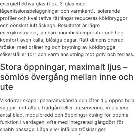
energieffektiva glas (t.ex. 3-glas med
lågemissionsbeläggningar och varmkant), isolerande
profiler och kvalitativa tätningar reduceras köldbryggor
och oönskat luftläckage. Resultatet är lägre
energikostnader, jämnare inomhustemperatur och hög
komfort även kalla, blåsiga dagar. Rätt dimensionerad
tröskel med dränering och brytning av köldbrygga
säkerställer torr och varm anslutning mot golv och terrass.
Stora öppningar, maximalt ljus –
sömlös övergång mellan inne och
ute
Vikdörrar skapar panoramakänsla och låter dig öppna hela
väggar mot altan, trädgård eller uteservering. Vi planerar
antal blad, modulbredd och öppningsriktning för optimal
funktion i vardagen, ofta med integrerad gångdörr för
snabb passage. Låga eller infällda trösklar ger