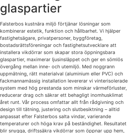
glaspartier
Falsterbos kustnära miljö förtjänar lösningar som
kombinerar estetik, funktion och hållbarhet. Vi hjälper
fastighetsägare, privatpersoner, byggföretag,
bostadsrättsföreningar och fastighetsutvecklare att
installera vikdörrar som skapar stora öppningsbara
glaspartier, maximerar ljusinsläppet och ger en sömlös
övergång mellan inne- och utemiljö. Med noggrann
uppmätning, rätt materialval (aluminium eller PVC) och
fackmannamässig installation levererar vi vinterisolerade
system med hög prestanda som minskar värmeförluster,
reducerar drag och säkrar ett behagligt inomhusklimat
året runt. Vår process omfattar allt från rådgivning och
design till tätning, justering och slutbesiktning – alltid
anpassat efter Falsterbos salta vindar, varierande
temperaturer och höga krav på beständighet. Resultatet
blir snygga, driftssäkra vikdörrar som öppnar upp hem,