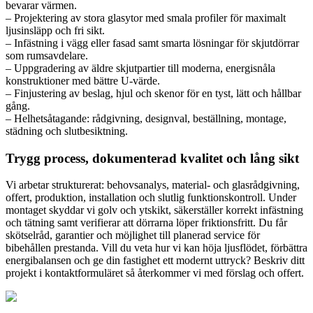
bevarar värmen.
– Projektering av stora glasytor med smala profiler för maximalt
ljusinsläpp och fri sikt.
– Infästning i vägg eller fasad samt smarta lösningar för skjutdörrar
som rumsavdelare.
– Uppgradering av äldre skjutpartier till moderna, energisnåla
konstruktioner med bättre U-värde.
– Finjustering av beslag, hjul och skenor för en tyst, lätt och hållbar
gång.
– Helhetsåtagande: rådgivning, designval, beställning, montage,
städning och slutbesiktning.
Trygg process, dokumenterad kvalitet och lång sikt
Vi arbetar strukturerat: behovsanalys, material- och glasrådgivning,
offert, produktion, installation och slutlig funktionskontroll. Under
montaget skyddar vi golv och ytskikt, säkerställer korrekt infästning
och tätning samt verifierar att dörrarna löper friktionsfritt. Du får
skötselråd, garantier och möjlighet till planerad service för
bibehållen prestanda. Vill du veta hur vi kan höja ljusflödet, förbättra
energibalansen och ge din fastighet ett modernt uttryck? Beskriv ditt
projekt i kontaktformuläret så återkommer vi med förslag och offert.