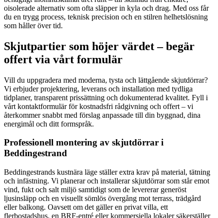
oisolerade alternativ som ofta släpper in kyla och drag. Med oss får
du en trygg process, teknisk precision och en stilren helhetslösning
som håller över tid.
Skjutpartier som höjer värdet – begär
offert via vårt formulär
Vill du uppgradera med moderna, tysta och lättgående skjutdörrar?
Vi erbjuder projektering, leverans och installation med tydliga
tidplaner, transparent prissättning och dokumenterad kvalitet. Fyll i
vårt kontaktformulär för kostnadsfri rådgivning och offert – vi
återkommer snabbt med förslag anpassade till din byggnad, dina
energimål och ditt formspråk.
Professionell montering av skjutdörrar i
Beddingestrand
Beddingestrands kustnära läge ställer extra krav på material, tätning
och infästning. Vi planerar och installerar skjutdörrar som står emot
vind, fukt och salt miljö samtidigt som de levererar generöst
ljusinsläpp och en visuellt sömlös övergång mot terrass, trädgård
eller balkong. Oavsett om det gäller en privat villa, ett
flerbostadshus, en BRF-entré eller kommersiella lokaler säkerställer