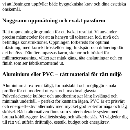
vi att lösningen uppfyller både byggtekniska krav och dina estetiska
önskemål.
Noggrann uppmätning och exakt passform
Rätt uppmätning är grunden för ett lyckat resultat. Vi använder
precisa mätmetoder för att ta hänsyn till toleranser, lod, nivå och
befintliga konstruktioner. Öppningen förbereds för optimal
infästning, med korrekt tröskellösning, fuktspärr och dränering där
det behövs. Därefter anpassas karm, skenor och tröskel för
millimeterpassning, vilket ger mjuk gång, täta anslutningar och en
finish som ser fabriksmonterad ut.
Aluminium eller PVC – rätt material för rätt miljö
Aluminium är extremt tåligt, formatstabilt och möjliggör smala
profiler för ett modernt uttryck och maximal glasyta.
Pulverlackerade kulörer och anodisering ger lång livslängd och
minimalt underhåll – perfekt för kustnära lägen. PVC är ett prisvärt
och energieffektivt alternativ med mycket god isolerförmåga och låg
skötsel. Båda alternativen finns som vinterisolerade system med
brutna köldbryggor, kvalitetsbeslag och säkerhetslås. Vi vägleder dig
till rätt val utifrån driftmiljö, estetik, budget och energikrav.