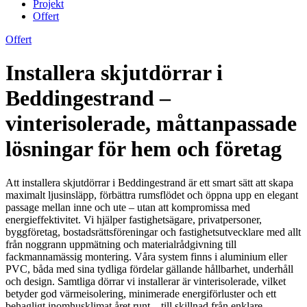
Projekt
Offert
Offert
Installera skjutdörrar i
Beddingestrand –
vinterisolerade, måttanpassade
lösningar för hem och företag
Att installera skjutdörrar i Beddingestrand är ett smart sätt att skapa
maximalt ljusinsläpp, förbättra rumsflödet och öppna upp en elegant
passage mellan inne och ute – utan att kompromissa med
energieffektivitet. Vi hjälper fastighetsägare, privatpersoner,
byggföretag, bostadsrättsföreningar och fastighetsutvecklare med allt
från noggrann uppmätning och materialrådgivning till
fackmannamässig montering. Våra system finns i aluminium eller
PVC, båda med sina tydliga fördelar gällande hållbarhet, underhåll
och design. Samtliga dörrar vi installerar är vinterisolerade, vilket
betyder god värmeisolering, minimerade energiförluster och ett
behagligt inomhusklimat året runt – till skillnad från enklare,