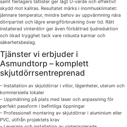
samt flerlagers tätlister ger lågt U-värde och effektivt
skydd mot kallras. Resultatet märks i inomhusklimatet:
jämnare temperatur, mindre behov av uppvärmning nära
dörrpartiet och lägre energiförbrukning över tid. Rätt
installerad vinterdörr ger även förbättrad ljudreduktion
och ökad trygghet tack vare robusta karmar och
säkerhetsbeslag.
Tjänster vi erbjuder i
Asmundtorp – komplett
skjutdörrsentreprenad
– Installation av skjutdörrar i villor, lägenheter, uterum och
kommersiella lokaler
– Uppmätning på plats med laser och anpassning för
perfekt passform i befintliga öppningar
– Professionell montering av skjutdörrar i aluminium eller
PVC, utifrån projektets krav
– Leverans och installation av vinterisolerade