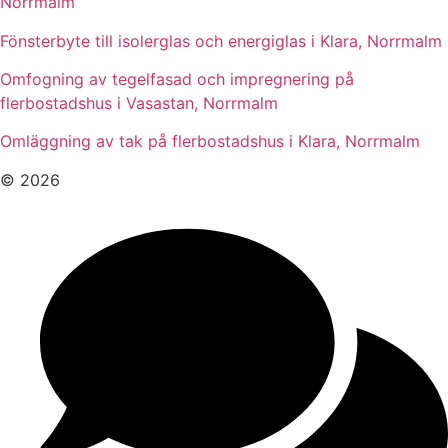
Norrmalm
Fönsterbyte till isolerglas och energiglas i Klara, Norrmalm
Omfogning av tegelfasad och impregnering på
flerbostadshus i Vasastan, Norrmalm
Omläggning av tak på flerbostadshus i Klara, Norrmalm
© 2026