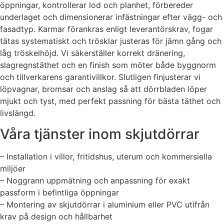
öppningar, kontrollerar lod och planhet, förbereder
underlaget och dimensionerar infästningar efter vägg- och
fasadtyp. Karmar förankras enligt leverantörskrav, fogar
tätas systematiskt och trösklar justeras för jämn gång och
låg tröskelhöjd. Vi säkerställer korrekt dränering,
slagregnstäthet och en finish som möter både byggnorm
och tillverkarens garantivillkor. Slutligen finjusterar vi
löpvagnar, bromsar och anslag så att dörrbladen löper
mjukt och tyst, med perfekt passning för bästa täthet och
livslängd.
Våra tjänster inom skjutdörrar
– Installation i villor, fritidshus, uterum och kommersiella
miljöer
– Noggrann uppmätning och anpassning för exakt
passform i befintliga öppningar
– Montering av skjutdörrar i aluminium eller PVC utifrån
krav på design och hållbarhet