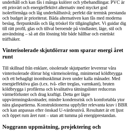
underhåll och kan fås i många kulörer och ytbehandlingar. PVC är
ett prisvärt och energieffektivt alternativ med mycket god
isolerförmåga och låg underhållsnivå; perfekt där termisk prestanda
och budget är prioriterat. Båda alternativen kan fås med moderna
beslag, flerpunktslås och låg tröskel för tillgänglighet. Vi guidar dig
till rätt profil, glas och tillval beroende på vindlaster, läge, stil och
användning – så att din lösning blir både hållbar och estetiskt
träffsäker.
Vinterisolerade skjutdörrar som sparar energi året
runt
Till skillnad från enklare, oisolerade skjutpartier levererar våra
vinterisolerade dörrar hög värmeisolering, minimerad köldbrygga
och ett behagligt inomhusklimat även under kalla månader. Med
energieffektiva glas (t.ex. två- eller treglas, varmkant), bruten
köldbrygga i profilerna och kvalitativa tätningslister reduceras
värmeförluster och drag kraftigt. Detta ger lägre
uppvärmningskostnader, mindre kondensrisk och komfortabla ytor
nära glaspartierna. Konstruktionerna uppfyller relevanta krav i BBR
och kan anpassas efter önskad U-värdesnivå. Resultatet är ett ljust
och öppet rum året runt – utan att tumma på energiprestandan.
Noggrann uppmätning, projektering och