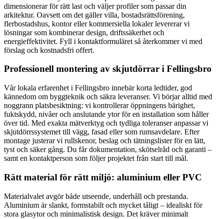
dimensionerar för rätt last och väljer profiler som passar din
arkitektur. Oavsett om det gäller villa, bostadsrättsförening,
flerbostadshus, kontor eller kommersiella lokaler levererar vi
lösningar som kombinerar design, driftssäkerhet och
energieffektivitet. Fyll i kontaktformuläret så återkommer vi med
förslag och kostnadsfri offert.
Professionell montering av skjutdörrar i Fellingsbro
Vår lokala erfarenhet i Fellingsbro innebär korta ledtider, god
kännedom om byggteknik och säkra leveranser. Vi börjar alltid med
noggrann platsbesiktning: vi kontrollerar öppningens bärighet,
fuktskydd, nivåer och anslutande ytor för en installation som håller
över tid. Med exakta mätverktyg och tydliga toleranser anpassar vi
skjutdörrssystemet till vägg, fasad eller som rumsavdelare. Efter
montage justerar vi rullskenor, beslag och tätningslister för en lätt,
tyst och säker gång. Du får dokumentation, skötselråd och garanti –
samt en kontaktperson som följer projektet från start till mål.
Rätt material för rätt miljö: aluminium eller PVC
Materialvalet avgör både utseende, underhåll och prestanda.
Aluminium är slankt, formstabilt och mycket tåligt – idealiskt för
stora glasytor och minimalistisk design. Det kräver minimalt