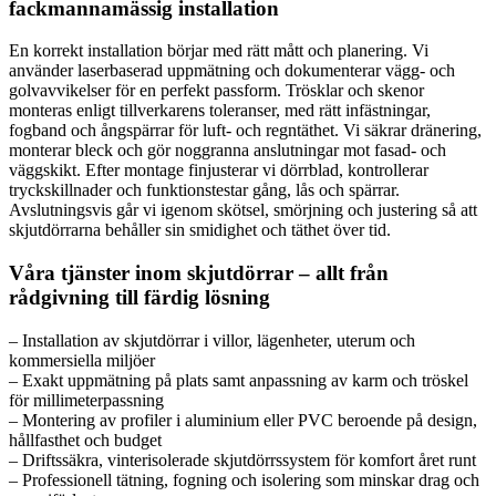
fackmannamässig installation
En korrekt installation börjar med rätt mått och planering. Vi
använder laserbaserad uppmätning och dokumenterar vägg- och
golvavvikelser för en perfekt passform. Trösklar och skenor
monteras enligt tillverkarens toleranser, med rätt infästningar,
fogband och ångspärrar för luft- och regntäthet. Vi säkrar dränering,
monterar bleck och gör noggranna anslutningar mot fasad- och
väggskikt. Efter montage finjusterar vi dörrblad, kontrollerar
tryckskillnader och funktionstestar gång, lås och spärrar.
Avslutningsvis går vi igenom skötsel, smörjning och justering så att
skjutdörrarna behåller sin smidighet och täthet över tid.
Våra tjänster inom skjutdörrar – allt från
rådgivning till färdig lösning
– Installation av skjutdörrar i villor, lägenheter, uterum och
kommersiella miljöer
– Exakt uppmätning på plats samt anpassning av karm och tröskel
för millimeterpassning
– Montering av profiler i aluminium eller PVC beroende på design,
hållfasthet och budget
– Driftssäkra, vinterisolerade skjutdörrssystem för komfort året runt
– Professionell tätning, fogning och isolering som minskar drag och