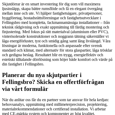
Skjutdörrar är en smart investering för dig som vill maximera
ljusinsläpp, skapa bättre rumsflöde och få en elegant övergång
mellan inne och ute. Vi hjälper fastighetsägare, privatpersoner,
byggföretag, bostadsrättsföreningar och fastighetsutvecklare i
Fellingsbro med kompletta, fackmannamässiga installationer – från
teknisk rådgivning och exakt uppmätning till färdig montering och
finjustering. Med fokus på rätt materialval (aluminium eller PVC),
vinterisolerade konstruktioner och noggrann tätning säkerställer vi
låga energiförluster, tyst och smidig gång samt lång livslängd. Våra
lösningar är moderna, funktionella och anpassade efter svensk
standard och klimat, med alternativ för stora glaspartier, låga trösklar
och gedigna beslag. Resultatet blir en trygg, energieffektiv och
estetiskt tilltalande dörrlösning som höjer både komfort och värde på
din fastighet i Fellingsbro.
Planerar du nya skjutpartier i
Fellingsbro? Skicka en offertförfrågan
via vårt formulär
När du anlitar oss får du en partner som tar ansvar för hela kedjan:
behovsanalys, uppmätning med millimeterprecision, projektering,
materialrekommendationer och certifierad installation. Vi arbetar
med CE-märkta system och komponenter av hög kvalitet,