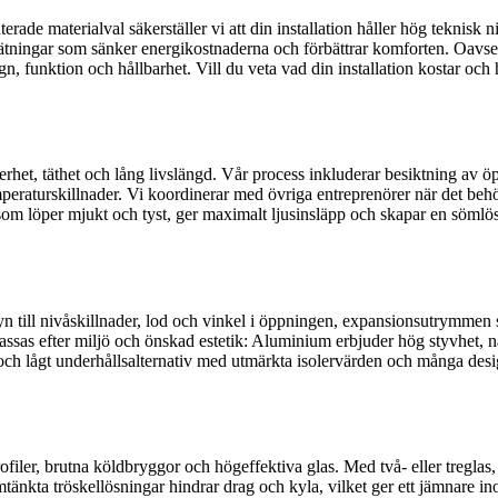
rade materialval säkerställer vi att din installation håller hög teknisk 
tningar som sänker energikostnaderna och förbättrar komforten. Oavsett 
gn, funktion och hållbarhet. Vill du veta vad din installation kostar oc
erhet, täthet och lång livslängd. Vår process inkluderar besiktning av 
peraturskillnader. Vi koordinerar med övriga entreprenörer när det behövs
 som löper mjukt och tyst, ger maximalt ljusinsläpp och skapar en sömlös
syn till nivåskillnader, lod och vinkel i öppningen, expansionsutrymmen 
sas efter miljö och önskad estetik: Aluminium erbjuder hög styvhet, nätt
och lågt underhållsalternativ med utmärkta isolervärden och många designm
rofiler, brutna köldbryggor och högeffektiva glas. Med två- eller tregla
tänkta tröskellösningar hindrar drag och kyla, vilket ger ett jämnare i