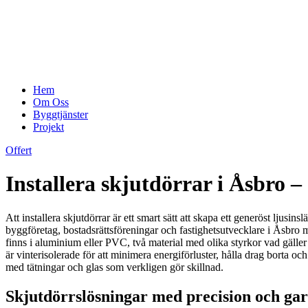
Hem
Om Oss
Byggtjänster
Projekt
Offert
Installera skjutdörrar i Åsbro – 
Att installera skjutdörrar är ett smart sätt att skapa ett generöst ljus
byggföretag, bostadsrättsföreningar och fastighetsutvecklare i Åsbro
finns i aluminium eller PVC, två material med olika styrkor vad gäller 
är vinterisolerade för att minimera energiförluster, hålla drag borta och
med tätningar och glas som verkligen gör skillnad.
Skjutdörrslösningar med precision och gara