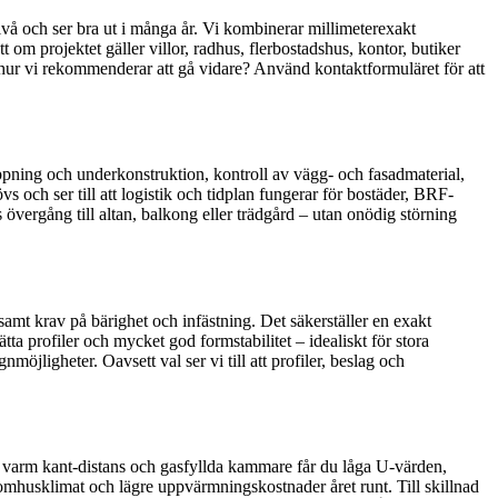
nivå och ser bra ut i många år. Vi kombinerar millimeterexakt
om projektet gäller villor, radhus, flerbostadshus, kontor, butiker
h hur vi rekommenderar att gå vidare? Använd kontaktformuläret för att
öppning och underkonstruktion, kontroll av vägg- och fasadmaterial,
 och ser till att logistik och tidplan fungerar för bostäder, BRF-
 övergång till altan, balkong eller trädgård – utan onödig störning
samt krav på bärighet och infästning. Det säkerställer en exakt
a profiler och mycket god formstabilitet – idealiskt för stora
öjligheter. Oavsett val ser vi till att profiler, beslag och
s, varm kant-distans och gasfyllda kammare får du låga U-värden,
nomhusklimat och lägre uppvärmningskostnader året runt. Till skillnad