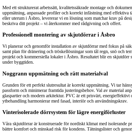
Med ett strukturerat arbetssätt, kvalitetssäkrade montage och dokumente
uppmätning, anpassade profiler och korrekt infästning med effektiva tä
eller uterum i Åsbro, levererar vi en lösning som matchar krav på desi
beskriva ditt projekt – vi återkommer med rådgivning och offert.
Professionell montering av skjutdörrar i Åsbro
Vi planerar och genomför installation av skjutdörrar med fokus på säk
samt plan för dränering och tröskellösningar som tål regn, snö och tem
projekt och kommersiella lokaler i Åsbro. Resultatet blir en skjutdörr
under byggtiden.
Noggrann uppmätning och rätt materialval
Grunden för ett perfekt slutresultat är korrekt uppmätning. Vi tar hän
passform och minimerar framtida justeringsbehov. Val av material anpas
glaspartier och modern arkitektur. PVC är ett prisvärt, energieffektivt 
ytbehandling harmonierar med fasad, interiör och användningskrav.
Vinterisolerade dörrsystem för lägre energiförluster
Våra skjutdörrar är konstruerade för nordiskt klimat med isolerande p
bättre komfort och minskad risk för kondens. Tätningslister och genom