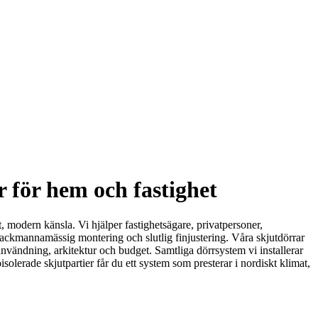
ar för hem och fastighet
t, modern känsla. Vi hjälper fastighetsägare, privatpersoner,
fackmannamässig montering och slutlig finjustering. Våra skjutdörrar
 användning, arkitektur och budget. Samtliga dörrsystem vi installerar
isolerade skjutpartier får du ett system som presterar i nordiskt klimat,