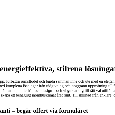
energieffektiva, stilrena lösning
insläpp, förbättra rumsflödet och binda samman inne och ute med en elegan
 med kompletta lösningar från rådgivning och noggrann uppmätning till 
hållbarhet, underhåll och design – och vi guidar dig till rätt val utifrån
 skapa ett behagligt inomhusklimat året runt. Till skillnad från enklare, o
nti – begär offert via formuläret