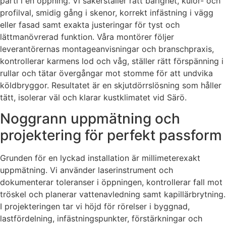
parti i en öppning. Vi säkerställer rätt bärighet, kulör- och
profilval, smidig gång i skenor, korrekt infästning i vägg
eller fasad samt exakta justeringar för tyst och
lättmanövrerad funktion. Våra montörer följer
leverantörernas montageanvisningar och branschpraxis,
kontrollerar karmens lod och våg, ställer rätt förspänning i
rullar och tätar övergångar mot stomme för att undvika
köldbryggor. Resultatet är en skjutdörrslösning som håller
tätt, isolerar väl och klarar kustklimatet vid Särö.
Noggrann uppmätning och
projektering för perfekt passform
Grunden för en lyckad installation är millimeterexakt
uppmätning. Vi använder laserinstrument och
dokumenterar toleranser i öppningen, kontrollerar fall mot
tröskel och planerar vattenavledning samt kapillärbrytning.
I projekteringen tar vi höjd för rörelser i byggnad,
lastfördelning, infästningspunkter, förstärkningar och