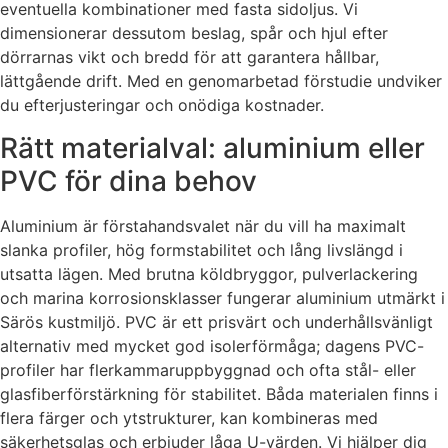
eventuella kombinationer med fasta sidoljus. Vi
dimensionerar dessutom beslag, spår och hjul efter
dörrarnas vikt och bredd för att garantera hållbar,
lättgående drift. Med en genomarbetad förstudie undviker
du efterjusteringar och onödiga kostnader.
Rätt materialval: aluminium eller
PVC för dina behov
Aluminium är förstahandsvalet när du vill ha maximalt
slanka profiler, hög formstabilitet och lång livslängd i
utsatta lägen. Med brutna köldbryggor, pulverlackering
och marina korrosionsklasser fungerar aluminium utmärkt i
Särös kustmiljö. PVC är ett prisvärt och underhållsvänligt
alternativ med mycket god isolerförmåga; dagens PVC-
profiler har flerkammaruppbyggnad och ofta stål- eller
glasfiberförstärkning för stabilitet. Båda materialen finns i
flera färger och ytstrukturer, kan kombineras med
säkerhetsglas och erbjuder låga U-värden. Vi hjälper dig