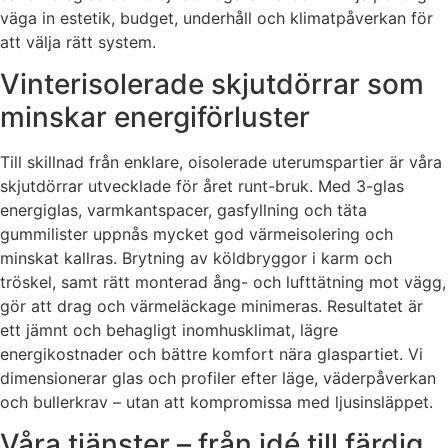
väga in estetik, budget, underhåll och klimatpåverkan för
att välja rätt system.
Vinterisolerade skjutdörrar som
minskar energiförluster
Till skillnad från enklare, oisolerade uterumspartier är våra
skjutdörrar utvecklade för året runt-bruk. Med 3-glas
energiglas, varmkantspacer, gasfyllning och täta
gummilister uppnås mycket god värmeisolering och
minskat kallras. Brytning av köldbryggor i karm och
tröskel, samt rätt monterad ång- och lufttätning mot vägg,
gör att drag och värmeläckage minimeras. Resultatet är
ett jämnt och behagligt inomhusklimat, lägre
energikostnader och bättre komfort nära glaspartiet. Vi
dimensionerar glas och profiler efter läge, väderpåverkan
och bullerkrav – utan att kompromissa med ljusinsläppet.
Våra tjänster – från idé till färdig