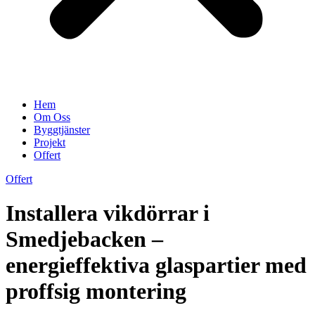
Hem
Om Oss
Byggtjänster
Projekt
Offert
Offert
Installera vikdörrar i
Smedjebacken –
energieffektiva glaspartier med
proffsig montering