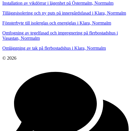
Installation av vikdörrar i lägenhet på Östermalm, Norrmalm
Tilläggsisolering och ny puts på innergårdsfasad i Klara, Norrmalm
Fönsterbyte till isolerglas och energiglas i Klara, Norrmalm
Omfogning av tegelfasad och impregnering på flerbostadshus i
Vasastan, Norrmalm
Omläggning av tak på flerbostadshus i Klara, Norrmalm
© 2026