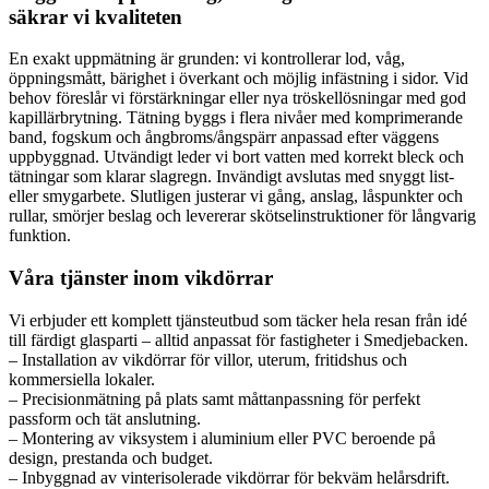
säkrar vi kvaliteten
En exakt uppmätning är grunden: vi kontrollerar lod, våg,
öppningsmått, bärighet i överkant och möjlig infästning i sidor. Vid
behov föreslår vi förstärkningar eller nya tröskellösningar med god
kapillärbrytning. Tätning byggs i flera nivåer med komprimerande
band, fogskum och ångbroms/ångspärr anpassad efter väggens
uppbyggnad. Utvändigt leder vi bort vatten med korrekt bleck och
tätningar som klarar slagregn. Invändigt avslutas med snyggt list-
eller smygarbete. Slutligen justerar vi gång, anslag, låspunkter och
rullar, smörjer beslag och levererar skötselinstruktioner för långvarig
funktion.
Våra tjänster inom vikdörrar
Vi erbjuder ett komplett tjänsteutbud som täcker hela resan från idé
till färdigt glasparti – alltid anpassat för fastigheter i Smedjebacken.
– Installation av vikdörrar för villor, uterum, fritidshus och
kommersiella lokaler.
– Precisionmätning på plats samt måttanpassning för perfekt
passform och tät anslutning.
– Montering av viksystem i aluminium eller PVC beroende på
design, prestanda och budget.
– Inbyggnad av vinterisolerade vikdörrar för bekväm helårsdrift.