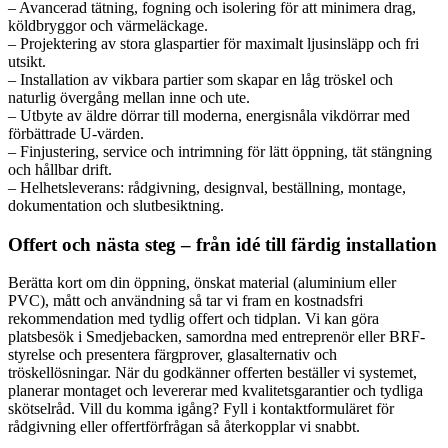
– Avancerad tätning, fogning och isolering för att minimera drag,
köldbryggor och värmeläckage.
– Projektering av stora glaspartier för maximalt ljusinsläpp och fri
utsikt.
– Installation av vikbara partier som skapar en låg tröskel och
naturlig övergång mellan inne och ute.
– Utbyte av äldre dörrar till moderna, energisnåla vikdörrar med
förbättrade U-värden.
– Finjustering, service och intrimning för lätt öppning, tät stängning
och hållbar drift.
– Helhetsleverans: rådgivning, designval, beställning, montage,
dokumentation och slutbesiktning.
Offert och nästa steg – från idé till färdig installation
Berätta kort om din öppning, önskat material (aluminium eller
PVC), mått och användning så tar vi fram en kostnadsfri
rekommendation med tydlig offert och tidplan. Vi kan göra
platsbesök i Smedjebacken, samordna med entreprenör eller BRF-
styrelse och presentera färgprover, glasalternativ och
tröskellösningar. När du godkänner offerten beställer vi systemet,
planerar montaget och levererar med kvalitetsgarantier och tydliga
skötselråd. Vill du komma igång? Fyll i kontaktformuläret för
rådgivning eller offertförfrågan så återkopplar vi snabbt.