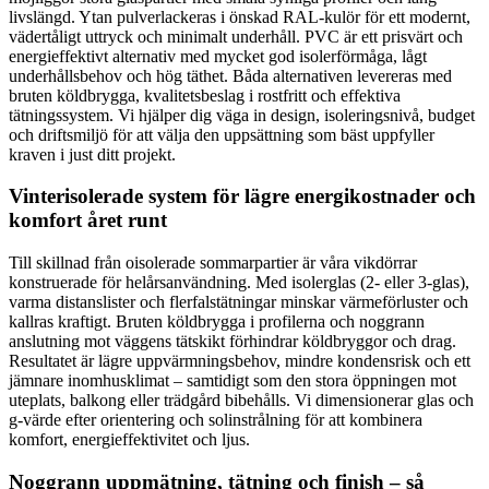
livslängd. Ytan pulverlackeras i önskad RAL-kulör för ett modernt,
vädertåligt uttryck och minimalt underhåll. PVC är ett prisvärt och
energieffektivt alternativ med mycket god isolerförmåga, lågt
underhållsbehov och hög täthet. Båda alternativen levereras med
bruten köldbrygga, kvalitetsbeslag i rostfritt och effektiva
tätningssystem. Vi hjälper dig väga in design, isoleringsnivå, budget
och driftsmiljö för att välja den uppsättning som bäst uppfyller
kraven i just ditt projekt.
Vinterisolerade system för lägre energikostnader och
komfort året runt
Till skillnad från oisolerade sommarpartier är våra vikdörrar
konstruerade för helårsanvändning. Med isolerglas (2- eller 3-glas),
varma distanslister och flerfalstätningar minskar värmeförluster och
kallras kraftigt. Bruten köldbrygga i profilerna och noggrann
anslutning mot väggens tätskikt förhindrar köldbryggor och drag.
Resultatet är lägre uppvärmningsbehov, mindre kondensrisk och ett
jämnare inomhusklimat – samtidigt som den stora öppningen mot
uteplats, balkong eller trädgård bibehålls. Vi dimensionerar glas och
g-värde efter orientering och solinstrålning för att kombinera
komfort, energieffektivitet och ljus.
Noggrann uppmätning, tätning och finish – så