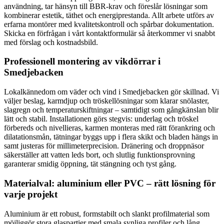
användning, tar hänsyn till BBR-krav och föreslår lösningar som
kombinerar estetik, täthet och energiprestanda. Allt arbete utförs av
erfarna montörer med kvalitetskontroll och spårbar dokumentation.
Skicka en förfrågan i vårt kontaktformulär så återkommer vi snabbt
med förslag och kostnadsbild.
Professionell montering av vikdörrar i
Smedjebacken
Lokalkännedom om väder och vind i Smedjebacken gör skillnad. Vi
väljer beslag, karmdjup och tröskellösningar som klarar snölaster,
slagregn och temperaturskiftningar – samtidigt som gångkänslan blir
lätt och stabil. Installationen görs stegvis: underlag och tröskel
förbereds och nivellieras, karmen monteras med rätt förankring och
dilatationsmån, tätningar byggs upp i flera skikt och bladen hängs in
samt justeras för millimeterprecision. Dränering och droppnäsor
säkerställer att vatten leds bort, och slutlig funktionsprovning
garanterar smidig öppning, tät stängning och tyst gång.
Materialval: aluminium eller PVC – rätt lösning för
varje projekt
Aluminium är ett robust, formstabilt och slankt profilmaterial som
möjliggör stora glaspartier med smala synliga profiler och lång