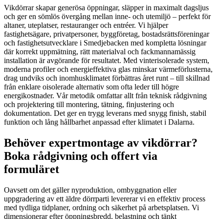
Vikdörrar skapar generösa öppningar, släpper in maximalt dagsljus
och ger en sömlös övergång mellan inne- och utemiljö – perfekt för
altaner, uteplatser, restauranger och entréer. Vi hjälper
fastighetsägare, privatpersoner, byggföretag, bostadsrättsföreningar
och fastighetsutvecklare i Smedjebacken med kompletta lösningar
där korrekt uppmätning, rätt materialval och fackmannamässig
installation är avgörande för resultatet. Med vinterisolerade system,
moderna profiler och energieffektiva glas minskar värmeförlusterna,
drag undviks och inomhusklimatet förbättras året runt – till skillnad
från enklare oisolerade alternativ som ofta leder till högre
energikostnader. Vår metodik omfattar allt från teknisk rådgivning
och projektering till montering, tätning, finjustering och
dokumentation. Det ger en trygg leverans med snygg finish, stabil
funktion och lång hållbarhet anpassad efter klimatet i Dalarna.
Behöver expertmontage av vikdörrar?
Boka rådgivning och offert via
formuläret
Oavsett om det gäller nyproduktion, ombyggnation eller
uppgradering av ett äldre dörrparti levererar vi en effektiv process
med tydliga tidplaner, ordning och säkerhet på arbetsplatsen. Vi
dimensionerar efter öppningsbredd, belastning och tänkt