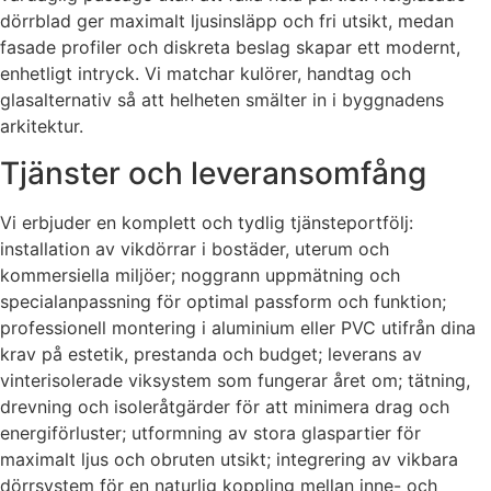
dörrblad ger maximalt ljusinsläpp och fri utsikt, medan
fasade profiler och diskreta beslag skapar ett modernt,
enhetligt intryck. Vi matchar kulörer, handtag och
glasalternativ så att helheten smälter in i byggnadens
arkitektur.
Tjänster och leveransomfång
Vi erbjuder en komplett och tydlig tjänsteportfölj:
installation av vikdörrar i bostäder, uterum och
kommersiella miljöer; noggrann uppmätning och
specialanpassning för optimal passform och funktion;
professionell montering i aluminium eller PVC utifrån dina
krav på estetik, prestanda och budget; leverans av
vinterisolerade viksystem som fungerar året om; tätning,
drevning och isoleråtgärder för att minimera drag och
energiförluster; utformning av stora glaspartier för
maximalt ljus och obruten utsikt; integrering av vikbara
dörrsystem för en naturlig koppling mellan inne- och