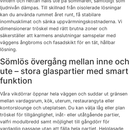
vintern och hettan hålls ute på sommaren, samtidigt som
ljudnivån dämpas. Till skillnad från oisolerade lösningar
kan du använda rummet året runt, få stabilare
inomhusklimat och sänka uppvärmningskostnaderna. Vi
dimensionerar tröskel med rätt brutna zoner och
säkerställer att karmens anslutningar samspelar med
väggens ångbroms och fasadskikt för en tät, hållbar
lösning.
Sömlös övergång mellan inne och
ute – stora glaspartier med smart
funktion
Våra vikdörrar öppnar hela väggen och suddar ut gränsen
mellan vardagsrum, kök, uterum, restaurangyta eller
kontorslounge och uteplatsen. Du kan välja låg eller plan
tröskel för tillgänglighet, inåt- eller utåtgående partier,
valfri modulbredd samt möjlighet till gångdörr för
vardaglig passage utan att fälla hela partiet. Helglasade