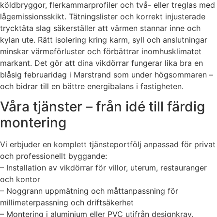
köldbryggor, flerkammarprofiler och två- eller treglas med
lågemissionsskikt. Tätningslister och korrekt injusterade
trycktäta slag säkerställer att värmen stannar inne och
kylan ute. Rätt isolering kring karm, syll och anslutningar
minskar värmeförluster och förbättrar inomhusklimatet
markant. Det gör att dina vikdörrar fungerar lika bra en
blåsig februaridag i Marstrand som under högsommaren –
och bidrar till en bättre energibalans i fastigheten.
Våra tjänster – från idé till färdig
montering
Vi erbjuder en komplett tjänsteportfölj anpassad för privat
och professionellt byggande:
– Installation av vikdörrar för villor, uterum, restauranger
och kontor
– Noggrann uppmätning och måttanpassning för
millimeterpassning och driftsäkerhet
– Montering i aluminium eller PVC utifrån designkrav,