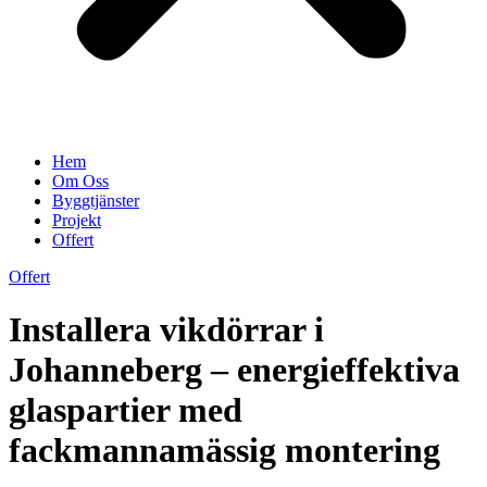
Hem
Om Oss
Byggtjänster
Projekt
Offert
Offert
Installera vikdörrar i
Johanneberg – energieffektiva
glaspartier med
fackmannamässig montering