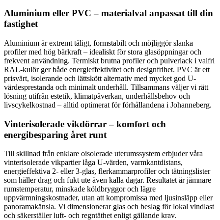
Aluminium eller PVC – materialval anpassat till din
fastighet
Aluminium är extremt tåligt, formstabilt och möjliggör slanka
profiler med hög bärkraft – idealiskt för stora glasöppningar och
frekvent användning. Termiskt brutna profiler och pulverlack i valfri
RAL-kulör ger både energieffektivitet och designfrihet. PVC är ett
prisvärt, isolerande och lättskött alternativ med mycket god U-
värdesprestanda och minimalt underhåll. Tillsammans väljer vi rätt
lösning utifrån estetik, klimatpåverkan, underhållsbehov och
livscykelkostnad – alltid optimerat för förhållandena i Johanneberg.
Vinterisolerade vikdörrar – komfort och
energibesparing året runt
Till skillnad från enklare oisolerade uterumssystem erbjuder våra
vinterisolerade vikpartier låga U-värden, varmkantdistans,
energieffektiva 2- eller 3-glas, flerkammarprofiler och tätningslister
som håller drag och fukt ute även kalla dagar. Resultatet är jämnare
rumstemperatur, minskade köldbryggor och lägre
uppvärmningskostnader, utan att kompromissa med ljusinsläpp eller
panoramakänsla. Vi dimensionerar glas och beslag för lokal vindlast
och säkerställer luft- och regntäthet enligt gällande krav.