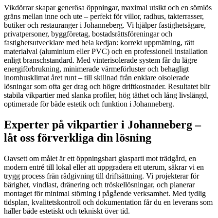
Vikdörrar skapar generösa öppningar, maximal utsikt och en sömlös
gräns mellan inne och ute – perfekt för villor, radhus, takterrasser,
butiker och restauranger i Johanneberg. Vi hjälper fastighetsägare,
privatpersoner, byggföretag, bostadsrättsföreningar och
fastighetsutvecklare med hela kedjan: korrekt uppmätning, rätt
materialval (aluminium eller PVC) och en professionell installation
enligt branschstandard. Med vinterisolerade system får du lägre
energiförbrukning, minimerade värmeförluster och behagligt
inomhusklimat året runt – till skillnad från enklare oisolerade
lösningar som ofta ger drag och högre driftkostnader. Resultatet blir
stabila vikpartier med slanka profiler, hög täthet och lång livslängd,
optimerade för både estetik och funktion i Johanneberg.
Experter på vikpartier i Johanneberg –
låt oss förverkliga din lösning
Oavsett om målet är ett öppningsbart glasparti mot trädgård, en
modern entré till lokal eller att uppgradera ett uterum, säkrar vi en
trygg process från rådgivning till driftsättning. Vi projekterar för
bärighet, vindlast, dränering och tröskellösningar, och planerar
montaget för minimal störning i pågående verksamhet. Med tydlig
tidsplan, kvalitetskontroll och dokumentation får du en leverans som
håller både estetiskt och tekniskt över tid.