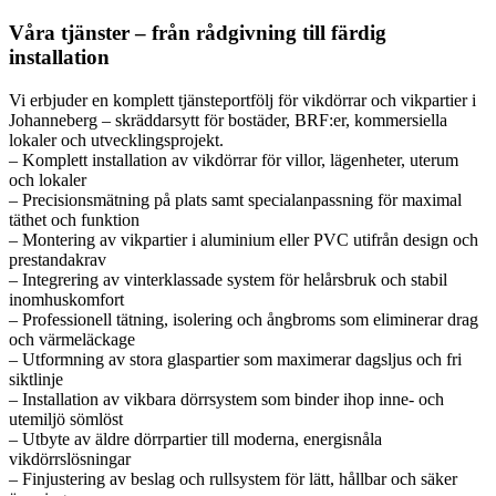
Våra tjänster – från rådgivning till färdig
installation
Vi erbjuder en komplett tjänsteportfölj för vikdörrar och vikpartier i
Johanneberg – skräddarsytt för bostäder, BRF:er, kommersiella
lokaler och utvecklingsprojekt.
– Komplett installation av vikdörrar för villor, lägenheter, uterum
och lokaler
– Precisionsmätning på plats samt specialanpassning för maximal
täthet och funktion
– Montering av vikpartier i aluminium eller PVC utifrån design och
prestandakrav
– Integrering av vinterklassade system för helårsbruk och stabil
inomhuskomfort
– Professionell tätning, isolering och ångbroms som eliminerar drag
och värmeläckage
– Utformning av stora glaspartier som maximerar dagsljus och fri
siktlinje
– Installation av vikbara dörrsystem som binder ihop inne- och
utemiljö sömlöst
– Utbyte av äldre dörrpartier till moderna, energisnåla
vikdörrslösningar
– Finjustering av beslag och rullsystem för lätt, hållbar och säker