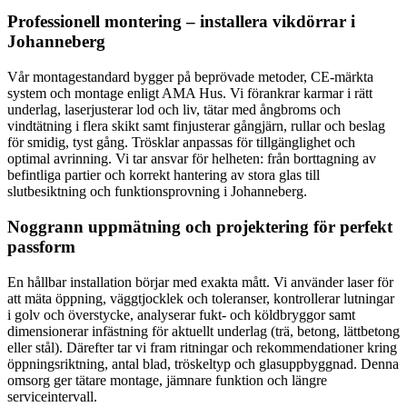
Professionell montering – installera vikdörrar i
Johanneberg
Vår montagestandard bygger på beprövade metoder, CE-märkta
system och montage enligt AMA Hus. Vi förankrar karmar i rätt
underlag, laserjusterar lod och liv, tätar med ångbroms och
vindtätning i flera skikt samt finjusterar gångjärn, rullar och beslag
för smidig, tyst gång. Trösklar anpassas för tillgänglighet och
optimal avrinning. Vi tar ansvar för helheten: från borttagning av
befintliga partier och korrekt hantering av stora glas till
slutbesiktning och funktionsprovning i Johanneberg.
Noggrann uppmätning och projektering för perfekt
passform
En hållbar installation börjar med exakta mått. Vi använder laser för
att mäta öppning, väggtjocklek och toleranser, kontrollerar lutningar
i golv och överstycke, analyserar fukt- och köldbryggor samt
dimensionerar infästning för aktuellt underlag (trä, betong, lättbetong
eller stål). Därefter tar vi fram ritningar och rekommendationer kring
öppningsriktning, antal blad, tröskeltyp och glasuppbyggnad. Denna
omsorg ger tätare montage, jämnare funktion och längre
serviceintervall.