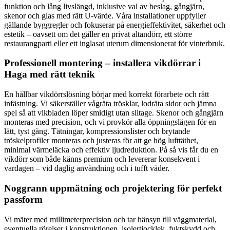
funktion och lång livslängd, inklusive val av beslag, gångjärn,
skenor och glas med rätt U-värde. Våra installationer uppfyller
gällande byggregler och fokuserar på energieffektivitet, säkerhet och
estetik – oavsett om det gäller en privat altandörr, ett större
restaurangparti eller ett inglasat uterum dimensionerat för vinterbruk.
Professionell montering – installera vikdörrar i
Haga med rätt teknik
En hållbar vikdörrslösning börjar med korrekt förarbete och rätt
infästning. Vi säkerställer vågräta trösklar, lodräta sidor och jämna
spel så att vikbladen löper smidigt utan slitage. Skenor och gångjärn
monteras med precision, och vi provkör alla öppningslägen för en
lätt, tyst gång. Tätningar, kompressionslister och brytande
tröskelprofiler monteras och justeras för att ge hög lufttäthet,
minimal värmeläcka och effektiv ljudreduktion. På så vis får du en
vikdörr som både känns premium och levererar konsekvent i
vardagen – vid daglig användning och i tufft väder.
Noggrann uppmätning och projektering för perfekt
passform
Vi mäter med millimeterprecision och tar hänsyn till väggmaterial,
eventuella rörelser i konstruktionen, isolertjocklek, fuktskydd och