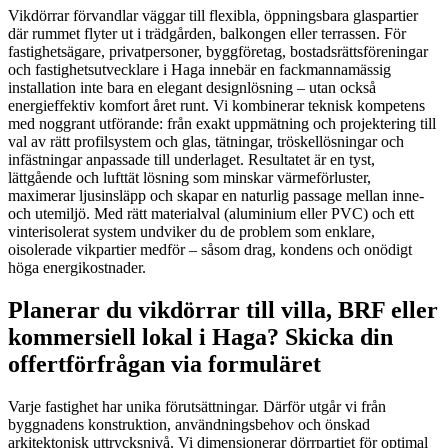
Vikdörrar förvandlar väggar till flexibla, öppningsbara glaspartier
där rummet flyter ut i trädgården, balkongen eller terrassen. För
fastighetsägare, privatpersoner, byggföretag, bostadsrättsföreningar
och fastighetsutvecklare i Haga innebär en fackmannamässig
installation inte bara en elegant designlösning – utan också
energieffektiv komfort året runt. Vi kombinerar teknisk kompetens
med noggrant utförande: från exakt uppmätning och projektering till
val av rätt profilsystem och glas, tätningar, tröskellösningar och
infästningar anpassade till underlaget. Resultatet är en tyst,
lättgående och lufttät lösning som minskar värmeförluster,
maximerar ljusinsläpp och skapar en naturlig passage mellan inne-
och utemiljö. Med rätt materialval (aluminium eller PVC) och ett
vinterisolerat system undviker du de problem som enklare,
oisolerade vikpartier medför – såsom drag, kondens och onödigt
höga energikostnader.
Planerar du vikdörrar till villa, BRF eller
kommersiell lokal i Haga? Skicka din
offertförfrågan via formuläret
Varje fastighet har unika förutsättningar. Därför utgår vi från
byggnadens konstruktion, användningsbehov och önskad
arkitektonisk uttrycksnivå. Vi dimensionerar dörrpartiet för optimal