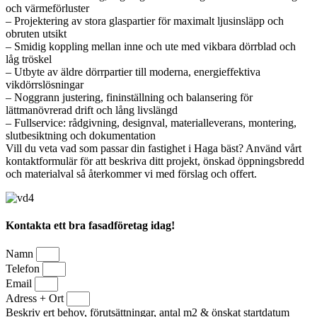
och värmeförluster
– Projektering av stora glaspartier för maximalt ljusinsläpp och
obruten utsikt
– Smidig koppling mellan inne och ute med vikbara dörrblad och
låg tröskel
– Utbyte av äldre dörrpartier till moderna, energieffektiva
vikdörrslösningar
– Noggrann justering, fininställning och balansering för
lättmanövrerad drift och lång livslängd
– Fullservice: rådgivning, designval, materialleverans, montering,
slutbesiktning och dokumentation
Vill du veta vad som passar din fastighet i Haga bäst? Använd vårt
kontaktformulär för att beskriva ditt projekt, önskad öppningsbredd
och materialval så återkommer vi med förslag och offert.
Kontakta ett bra fasadföretag idag!
Namn
Telefon
Email
Adress + Ort
Beskriv ert behov, förutsättningar, antal m2 & önskat startdatum