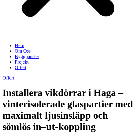
Hem
Om Oss
Byggtjänster
Projekt
Offert
Offert
Installera vikdörrar i Haga –
vinterisolerade glaspartier med
maximalt ljusinsläpp och
sömlös in–ut-koppling