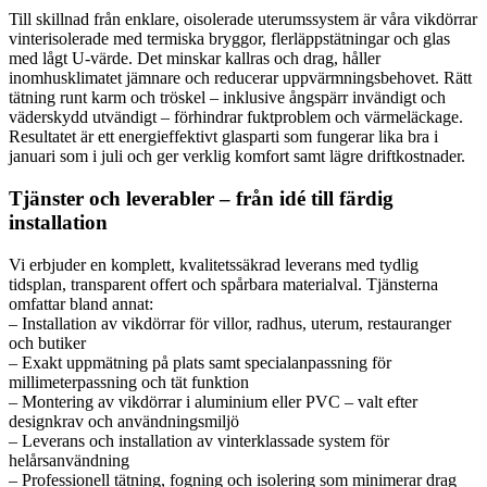
Till skillnad från enklare, oisolerade uterumssystem är våra vikdörrar
vinterisolerade med termiska bryggor, flerläppstätningar och glas
med lågt U-värde. Det minskar kallras och drag, håller
inomhusklimatet jämnare och reducerar uppvärmningsbehovet. Rätt
tätning runt karm och tröskel – inklusive ångspärr invändigt och
väderskydd utvändigt – förhindrar fuktproblem och värmeläckage.
Resultatet är ett energieffektivt glasparti som fungerar lika bra i
januari som i juli och ger verklig komfort samt lägre driftkostnader.
Tjänster och leverabler – från idé till färdig
installation
Vi erbjuder en komplett, kvalitetssäkrad leverans med tydlig
tidsplan, transparent offert och spårbara materialval. Tjänsterna
omfattar bland annat:
– Installation av vikdörrar för villor, radhus, uterum, restauranger
och butiker
– Exakt uppmätning på plats samt specialanpassning för
millimeterpassning och tät funktion
– Montering av vikdörrar i aluminium eller PVC – valt efter
designkrav och användningsmiljö
– Leverans och installation av vinterklassade system för
helårsanvändning
– Professionell tätning, fogning och isolering som minimerar drag