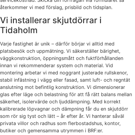
servicekostnad. Skicka din förfrågan via formuläret så
återkommer vi med förslag, prisbild och tidsplan.
Vi installerar skjutdörrar i
Tidaholm
Varje fastighet är unik – därför börjar vi alltid med
platsbesök och uppmätning. Vi säkerställer bärighet,
väggkonstruktion, öppningsmått och fuktförhållanden
innan vi rekommenderar system och material. Vid
montering arbetar vi med noggrant justerade rullskenor,
stabil infästning i vägg eller fasad, samt luft- och regntät
anslutning mot befintlig konstruktion. Vi dimensionerar
glas efter läge och belastning för att få rätt balans mellan
säkerhet, isolervärde och ljuddämpning. Med korrekt
kalibrerade löpvagnar och dämpning får du en skjutdörr
som rör sig tyst och lätt – år efter år. Vi hanterar såväl
privata villor och radhus som flerbostadshus, kontor,
butiker och gemensamma utrymmen i BRF:er.