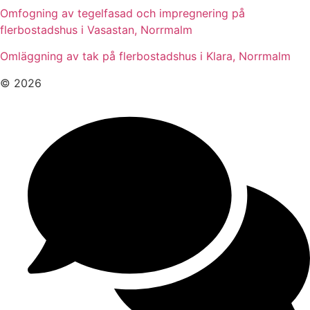
Omfogning av tegelfasad och impregnering på
flerbostadshus i Vasastan, Norrmalm
Omläggning av tak på flerbostadshus i Klara, Norrmalm
© 2026