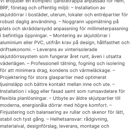
Vi erbjuder en komplett tjänstetrappa anpassad för hem,
BRF, företag och offentlig miljö: – Installation av
skjutdörrar i bostäder, uterum, lokaler och entrépartier för
robust daglig användning. – Noggrann uppmätning på
plats och skräddarsydd anpassning för millimeterpassning
i befintliga öppningar. – Montering av skjutdörrar i
aluminium eller PVC, utifrån krav på design, hållfasthet och
driftsekonomi. – Leverans av vinterisolerade
skjutdörrssystem som fungerar året runt, även i utsatta
väderlägen. – Professionell tätning, fogning och isolering
för att minimera drag, kondens och värmeläckage. –
Projektering för stora glaspartier med optimerat
ljusinsläpp och bättre kontakt mellan inne och ute. –
Installation i vägg eller fasad samt som rumsavdelare för
flexibla planlösningar. – Utbyte av äldre skjutpartier till
moderna, energisnåla dörrar med högre komfort. –
Finjustering och balansering av rullar och skenor för lätt,
stabil och tyst gång. – Helhetsansvar: rådgivning,
materialval, designförslag, leverans, montage och