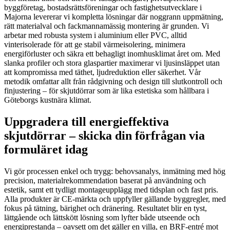
byggföretag, bostadsrättsföreningar och fastighetsutvecklare i
Majorna levererar vi kompletta lösningar där noggrann uppmätning,
rätt materialval och fackmannamässig montering är grunden. Vi
arbetar med robusta system i aluminium eller PVC, alltid
vinterisolerade för att ge stabil värmeisolering, minimera
energiförluster och säkra ett behagligt inomhusklimat året om. Med
slanka profiler och stora glaspartier maximerar vi ljusinsläppet utan
att kompromissa med täthet, ljudreduktion eller säkerhet. Vår
metodik omfattar allt från rådgivning och design till slutkontroll och
finjustering – för skjutdörrar som är lika estetiska som hållbara i
Göteborgs kustnära klimat.
Uppgradera till energieffektiva
skjutdörrar – skicka din förfrågan via
formuläret idag
Vi gör processen enkel och trygg: behovsanalys, inmätning med hög
precision, materialrekommendation baserat på användning och
estetik, samt ett tydligt montageupplägg med tidsplan och fast pris.
Alla produkter är CE-märkta och uppfyller gällande byggregler, med
fokus på tätning, bärighet och dränering. Resultatet blir en tyst,
lättgående och lättskött lösning som lyfter både utseende och
energiprestanda – oavsett om det gäller en villa, en BRF-entré mot