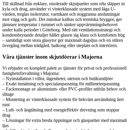
Till skillnad från enklare, oisolerade skjutpartier som ofta släpper in
kyla och drag, använder vi vinterklassade system med låga U-
värden, treglas isolerrutor, varmkant och noggranna anslutningar
mot vägg och golv. Det minskar kallras och termiska bryggor, ger
jämnare temperatur i rummet och sänker uppvärmningsbehovet
under kalla perioder i Göteborg. Med rätt ventilationsstrategi och
kondensbrytande detaljer håller glasen sig klara och komforten hög
– samtidigt som stora glasytor ger maximalt dagsljus och en stilren
övergång mellan trädgård, balkong eller uteplats och interiören.
Våra tjänster inom skjutdörrar i Majorna
Vi erbjuder en komplett palett av tjänster för privat och professionell
fastighetsförvaltning i Majorna:
– Nyinstallation i villor, lägenheter, uterum och butiksmiljöer
– Exakt inmätning och specialanpassning för millimeterpassning
– Fackmontage av aluminium- eller PVC-profiler utifrån behov och
slitage
– Montering av vinterklassade system för bekväm användning året
runt
– Luft- och ångtätning med energieffektiv drevning som stoppar
drag
– Lösningar för extra breda öppningar och glaspartier med maximalt
ljus