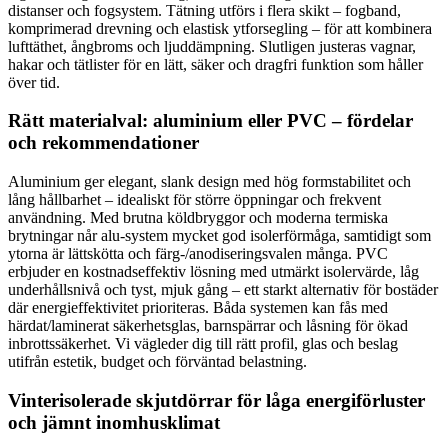
distanser och fogsystem. Tätning utförs i flera skikt – fogband,
komprimerad drevning och elastisk ytforsegling – för att kombinera
lufttäthet, ångbroms och ljuddämpning. Slutligen justeras vagnar,
hakar och tätlister för en lätt, säker och dragfri funktion som håller
över tid.
Rätt materialval: aluminium eller PVC – fördelar
och rekommendationer
Aluminium ger elegant, slank design med hög formstabilitet och
lång hållbarhet – idealiskt för större öppningar och frekvent
användning. Med brutna köldbryggor och moderna termiska
brytningar når alu-system mycket god isolerförmåga, samtidigt som
ytorna är lättskötta och färg-/anodiseringsvalen många. PVC
erbjuder en kostnadseffektiv lösning med utmärkt isolervärde, låg
underhållsnivå och tyst, mjuk gång – ett starkt alternativ för bostäder
där energieffektivitet prioriteras. Båda systemen kan fås med
härdat/laminerat säkerhetsglas, barnspärrar och låsning för ökad
inbrottssäkerhet. Vi vägleder dig till rätt profil, glas och beslag
utifrån estetik, budget och förväntad belastning.
Vinterisolerade skjutdörrar för låga energiförluster
och jämnt inomhusklimat