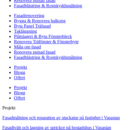
Renovera putsad fasad
Fasadblästring & Rostskyddsmålning
Fasadrenovering
Bygga & Renovera balkong
Byta Panel Träfasad
Takläggning
Plåtslageri & Byta Fönsterbleck
Renovera Träfönster & Fönsterbyte
Måla om fasad
Renovera putsad fasad
Fasadblästring & Rostskyddsmålning
Projekt
Blogg
Offert
Projekt
Blogg
Offert
Projekt
Fasadmålning och reparation av stuckatur på fastighet i Vasastan
Fasadtvätt och lagning av sprickor på bostadshus i Vasastan