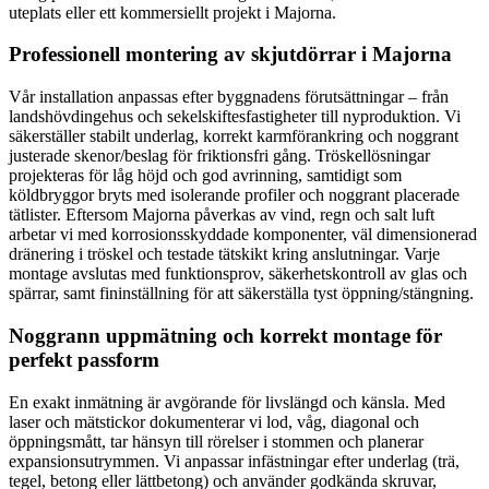
uteplats eller ett kommersiellt projekt i Majorna.
Professionell montering av skjutdörrar i Majorna
Vår installation anpassas efter byggnadens förutsättningar – från
landshövdingehus och sekelskiftesfastigheter till nyproduktion. Vi
säkerställer stabilt underlag, korrekt karmförankring och noggrant
justerade skenor/beslag för friktionsfri gång. Tröskellösningar
projekteras för låg höjd och god avrinning, samtidigt som
köldbryggor bryts med isolerande profiler och noggrant placerade
tätlister. Eftersom Majorna påverkas av vind, regn och salt luft
arbetar vi med korrosionsskyddade komponenter, väl dimensionerad
dränering i tröskel och testade tätskikt kring anslutningar. Varje
montage avslutas med funktionsprov, säkerhetskontroll av glas och
spärrar, samt fininställning för att säkerställa tyst öppning/stängning.
Noggrann uppmätning och korrekt montage för
perfekt passform
En exakt inmätning är avgörande för livslängd och känsla. Med
laser och mätstickor dokumenterar vi lod, våg, diagonal och
öppningsmått, tar hänsyn till rörelser i stommen och planerar
expansionsutrymmen. Vi anpassar infästningar efter underlag (trä,
tegel, betong eller lättbetong) och använder godkända skruvar,