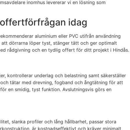
rumsavdelare inomhus levererar vi en lösning som
 offertförfrågan idag
ad, rekommenderar aluminium eller PVC utifrån användning
att dörrarna löper tyst, stänger tätt och ger optimalt
d rådgivning och en tydlig offert för ditt projekt i Hindås.
r, kontrollerar underlag och belastning samt säkerställer
ar och tätar med drevning, fogband och ångtätning för att
för en smidig, tyst funktion. Avslutningsvis görs en
tet, slanka profiler och lång hållbarhet, passar stora
arkonstruktion, är kostnadseffektivt och kräver minimalt