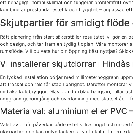
ett behagligt inomhusklimat och fungerar problemfritt över
kombinerar prestanda, estetik och trygghet – anpassad eft
Skjutpartier för smidigt flöde
Rätt planering från start säkerställer resultatet: vi gör e
och design, och tar fram en tydlig tidplan. Våra montörer ar
rumsflöde. Vill du veta hur din öppning bäst nyttjas? Skick
Vi installerar skjutdörrar i Hindå
En lyckad installation börjar med millimeternoggrann uppmä
att tröskel och räls får stabil bärighet. Därefter monterar 
undvika köldbryggor. Glas och dörrblad hängs in, rullar och 
noggrann genomgång och överlämning med skötselråd – för 
Materialval: aluminium eller PVC –
Valet av profil påverkar både estetik, livslängd och underh
glaspartier och kan pulverlackeras i valfri kulör för en e