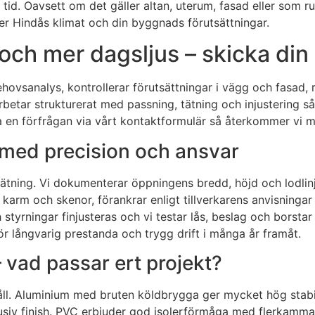
 tid. Oavsett om det gäller altan, uterum, fasad eller som 
er Hindås klimat och din byggnads förutsättningar.
 och mer dagsljus – skicka din
n behovsanalys, kontrollerar förutsättningar i vägg och fas
betar strukturerat med passning, tätning och injustering så 
a en förfrågan via vårt kontaktformulär så återkommer vi me
s med precision och ansvar
tning. Vi dokumenterar öppningens bredd, höjd och lodlinje
vi karm och skenor, förankrar enligt tillverkarens anvisning
styrningar finjusteras och vi testar lås, beslag och borstar 
långvarig prestanda och trygg drift i många år framåt.
 vad passar ert projekt?
åll. Aluminium med bruten köldbrygga ger mycket hög stabili
xklusiv finish. PVC erbjuder god isolerförmåga med flerkamm