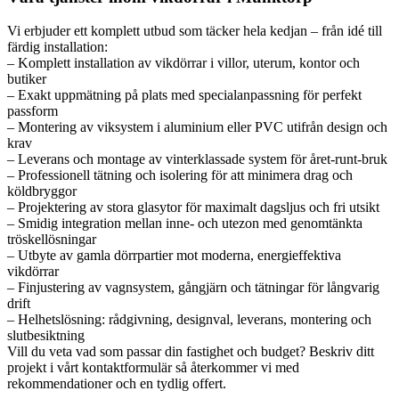
Vi erbjuder ett komplett utbud som täcker hela kedjan – från idé till
färdig installation:
– Komplett installation av vikdörrar i villor, uterum, kontor och
butiker
– Exakt uppmätning på plats med specialanpassning för perfekt
passform
– Montering av viksystem i aluminium eller PVC utifrån design och
krav
– Leverans och montage av vinterklassade system för året-runt-bruk
– Professionell tätning och isolering för att minimera drag och
köldbryggor
– Projektering av stora glasytor för maximalt dagsljus och fri utsikt
– Smidig integration mellan inne- och utezon med genomtänkta
tröskellösningar
– Utbyte av gamla dörrpartier mot moderna, energieffektiva
vikdörrar
– Finjustering av vagnsystem, gångjärn och tätningar för långvarig
drift
– Helhetslösning: rådgivning, designval, leverans, montering och
slutbesiktning
Vill du veta vad som passar din fastighet och budget? Beskriv ditt
projekt i vårt kontaktformulär så återkommer vi med
rekommendationer och en tydlig offert.