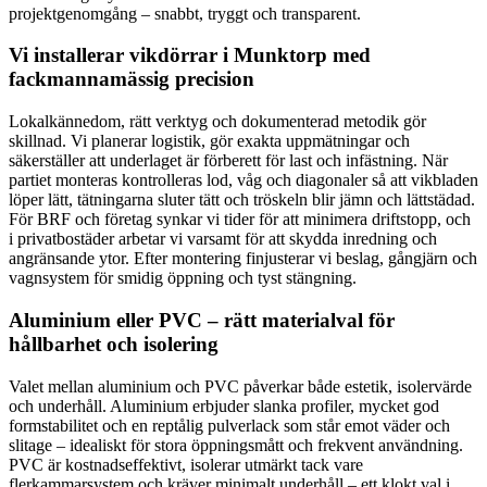
projektgenomgång – snabbt, tryggt och transparent.
Vi installerar vikdörrar i Munktorp med
fackmannamässig precision
Lokalkännedom, rätt verktyg och dokumenterad metodik gör
skillnad. Vi planerar logistik, gör exakta uppmätningar och
säkerställer att underlaget är förberett för last och infästning. När
partiet monteras kontrolleras lod, våg och diagonaler så att vikbladen
löper lätt, tätningarna sluter tätt och tröskeln blir jämn och lättstädad.
För BRF och företag synkar vi tider för att minimera driftstopp, och
i privatbostäder arbetar vi varsamt för att skydda inredning och
angränsande ytor. Efter montering finjusterar vi beslag, gångjärn och
vagnsystem för smidig öppning och tyst stängning.
Aluminium eller PVC – rätt materialval för
hållbarhet och isolering
Valet mellan aluminium och PVC påverkar både estetik, isolervärde
och underhåll. Aluminium erbjuder slanka profiler, mycket god
formstabilitet och en reptålig pulverlack som står emot väder och
slitage – idealiskt för stora öppningsmått och frekvent användning.
PVC är kostnadseffektivt, isolerar utmärkt tack vare
flerkammarsystem och kräver minimalt underhåll – ett klokt val i