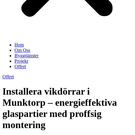
Hem
Om Oss
Byggtjänster
Projekt
Offert
Offert
Installera vikdörrar i
Munktorp – energieffektiva
glaspartier med proffsig
montering