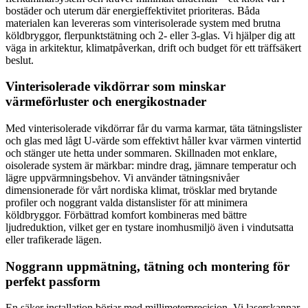
bostäder och uterum där energieffektivitet prioriteras. Båda
materialen kan levereras som vinterisolerade system med brutna
köldbryggor, flerpunktstätning och 2- eller 3-glas. Vi hjälper dig att
väga in arkitektur, klimatpåverkan, drift och budget för ett träffsäkert
beslut.
Vinterisolerade vikdörrar som minskar
värmeförluster och energikostnader
Med vinterisolerade vikdörrar får du varma karmar, täta tätningslister
och glas med lågt U-värde som effektivt håller kvar värmen vintertid
och stänger ute hetta under sommaren. Skillnaden mot enklare,
oisolerade system är märkbar: mindre drag, jämnare temperatur och
lägre uppvärmningsbehov. Vi använder tätningsnivåer
dimensionerade för vårt nordiska klimat, trösklar med brytande
profiler och noggrant valda distanslister för att minimera
köldbryggor. Förbättrad komfort kombineras med bättre
ljudreduktion, vilket ger en tystare inomhusmiljö även i vindutsatta
eller trafikerade lägen.
Noggrann uppmätning, tätning och montering för
perfekt passform
En säker installation börjar med millimeterprecision. Vi laserskannar