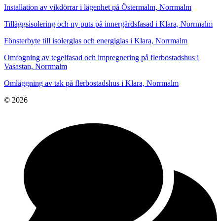
Installation av vikdörrar i lägenhet på Östermalm, Norrmalm
Tilläggsisolering och ny puts på innergårdsfasad i Klara, Norrmalm
Fönsterbyte till isolerglas och energiglas i Klara, Norrmalm
Omfogning av tegelfasad och impregnering på flerbostadshus i
Vasastan, Norrmalm
Omläggning av tak på flerbostadshus i Klara, Norrmalm
© 2026