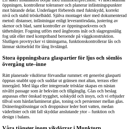
öppningen, kontrollerar toleranser och planerar infästningspunkter
mot bärande delar. Underlaget förbereds med fuktskydd, korrekt
nivå och stabil tröskelbädd. Själva montaget sker med dokumenterad
metod: distanser, infästningar enligt leverantörsdata, justering av
skenor och blad, samt kontroller av öppningssekvens och
täthetslinjer. Fogning utförs med ångbroms inåt och slagregnstålig
fog utåt eller med kompriband beroende på väggkonstruktion.
Slutligen provtrycker vi tätningarna, funktionskontrollerar lås och
lämnar skötselråd för lång livslängd.
Stora öppningsbara glaspartier för ljus och sömlös
övergång ute–inne
Rätt planerade vikdörrar förvandlar rummet: ett generöst glasparti
öppnas snabbt upp och suddar ut gränsen mot altan, terrass eller
innergård. Med låga eller integrerade trösklar skapas en nästan
nivåfri passage som är bekväm och tillgänglig. Glas och beslag
anpassas efter önskad trygghet, solskydd och insyn, och vi erbjuder
tillval som härdat/laminerat glas, toning och persienner mellan glas.
Dräneringslösningar och droppnäsor leder bort vatten, medan
väderlister och rätt fall skyddar anslutande ytor – funktion och
design i balans.
Våra tjänster inom vikdörrar i Munktorp