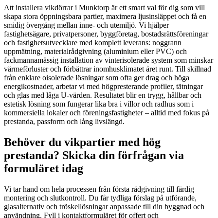
Att installera vikdörrar i Munktorp är ett smart val för dig som vill
skapa stora öppningsbara partier, maximera ljusinsläppet och få en
smidig övergång mellan inne- och utemiljö. Vi hjälper
fastighetsägare, privatpersoner, byggföretag, bostadsrättsföreningar
och fastighetsutvecklare med komplett leverans: noggrann
uppmätning, materialrådgivning (aluminium eller PVC) och
fackmannamässig installation av vinterisolerade system som minskar
värmeförluster och förbättrar inomhusklimatet året runt. Till skillnad
från enklare oisolerade lösningar som ofta ger drag och höga
energikostnader, arbetar vi med högpresterande profiler, tätningar
och glas med låga U-värden. Resultatet blir en trygg, hållbar och
estetisk lösning som fungerar lika bra i villor och radhus som i
kommersiella lokaler och föreningsfastigheter – alltid med fokus på
prestanda, passform och lång livslängd.
Behöver du vikpartier med hög
prestanda? Skicka din förfrågan via
formuläret idag
Vi tar hand om hela processen från första rådgivning till färdig
montering och slutkontroll. Du får tydliga förslag på utförande,
glasalternativ och tröskellösningar anpassade till din byggnad och
användning. Fyll i kontaktformuläret för offert och