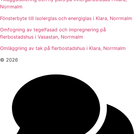
Norrmalm
Fönsterbyte till isolerglas och energiglas i Klara, Norrmalm
Omfogning av tegelfasad och impregnering på
flerbostadshus i Vasastan, Norrmalm
Omläggning av tak på flerbostadshus i Klara, Norrmalm
© 2026