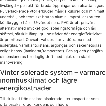
livslängd – perfekt för breda öppningar och utsatta lägen.
Pulverlackerade ytor erbjuder många kulörer och minimalt
underhåll, och termiskt brutna aluminiumprofiler (bruten
köldbrygga) håller U-värdet nere. PVC är ett prisvärt
alternativ med mycket god isoleringsförmåga och låg
skötsel, särskilt lämpligt i bostäder där energieffektivitet
är prioriterad. Oavsett val utrustar vi dörrarna med
isolerglas, varmkantdistans, argongas och säkerhetsglas
enligt behov (laminerat/tempererat). Beslag och gångjärn
dimensioneras för daglig drift med mjuk och stabil
manövrering.
Vinterisolerade system – varmare
inomhusklimat och lägre
energikostnader
Till skillnad från enklare oisolerade uterumspartier som
ofta orsakar drag, kondens och högre