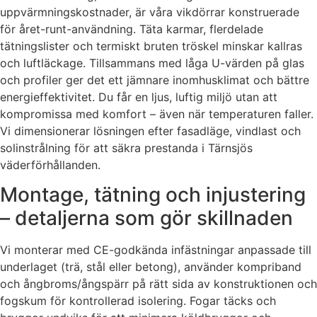
uppvärmningskostnader, är våra vikdörrar konstruerade
för året-runt-användning. Täta karmar, flerdelade
tätningslister och termiskt bruten tröskel minskar kallras
och luftläckage. Tillsammans med låga U-värden på glas
och profiler ger det ett jämnare inomhusklimat och bättre
energieffektivitet. Du får en ljus, luftig miljö utan att
kompromissa med komfort – även när temperaturen faller.
Vi dimensionerar lösningen efter fasadläge, vindlast och
solinstrålning för att säkra prestanda i Tärnsjös
väderförhållanden.
Montage, tätning och injustering
– detaljerna som gör skillnaden
Vi monterar med CE-godkända infästningar anpassade till
underlaget (trä, stål eller betong), använder kompriband
och ångbroms/ångspärr på rätt sida av konstruktionen och
fogskum för kontrollerad isolering. Fogar täcks och