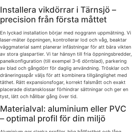
Installera vikdörrar i Tärnsjö –
precision från första måttet
En lyckad installation börjar med noggrann uppmätning. Vi
laser-mäter öppningen, kontrollerar lod och våg, beaktar
väggmaterial samt planerar infästningar för att bära vikten
av stora glaspartier. Vi tar hänsyn till fria öppningsbredder,
panelkonfiguration (till exempel 3–6 dörrblad), parkering
av blad och gångdörr för daglig användning. Trösklar och
dräneringsspår väljs för att kombinera tillgänglighet med
täthet. Rätt expansionsfogar, korrekt falsmått och exakt
placerade distansklossar förhindrar sättningar och ger en
tyst, lätt och hållbar gång över tid.
Materialval: aluminium eller PVC
– optimal profil för din miljö
Aluminium ger slanka profiler, hög hållfasthet och lång