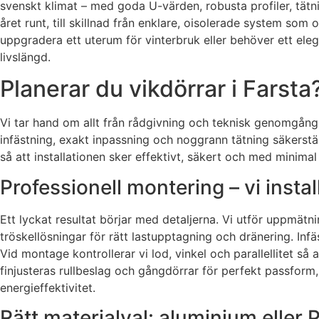
svenskt klimat – med goda U-värden, robusta profiler, tät
året runt, till skillnad från enklare, oisolerade system so
uppgradera ett uterum för vinterbruk eller behöver ett eleg
livslängd.
Planerar du vikdörrar i Farsta
Vi tar hand om allt från rådgivning och teknisk genomgång t
infästning, exakt inpassning och noggrann tätning säkerstäl
så att installationen sker effektivt, säkert och med minimal
Professionell montering – vi instal
Ett lyckat resultat börjar med detaljerna. Vi utför uppmätn
tröskellösningar för rätt lastupptagning och dränering. Infä
Vid montage kontrollerar vi lod, vinkel och parallellitet så
finjusteras rullbeslag och gångdörrar för perfekt passform,
energieffektivitet.
Rätt materialval: aluminium eller 