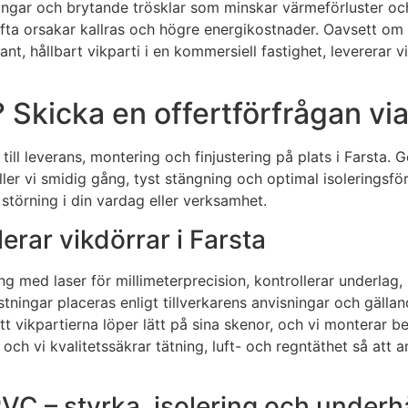
ningar och brytande trösklar som minskar värmeförluster oc
m ofta orsakar kallras och högre energikostnader. Oavsett om
ant, hållbart vikparti i en kommersiell fastighet, levererar
? Skicka en offertförfrågan vi
ill leverans, montering och finjustering på plats i Farsta.
ler vi smidig gång, tyst stängning och optimal isoleringsfö
 störning i din vardag eller verksamhet.
lerar vikdörrar i Farsta
ing med laser för millimeterprecision, kontrollerar underla
stningar placeras enligt tillverkarens anvisningar och gälla
 att vikpartierna löper lätt på sina skenor, och vi monterar 
 och vi kvalitetssäkrar tätning, luft- och regntäthet så at
PVC – styrka, isolering och underhå