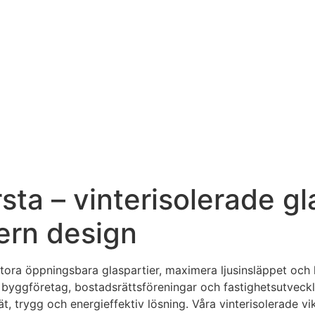
arsta – vinterisolerade g
dern design
a stora öppningsbara glaspartier, maximera ljusinsläppet och 
er, byggföretag, bostadsrättsföreningar och fastighetsutvec
t, trygg och energieffektiv lösning. Våra vinterisolerade v