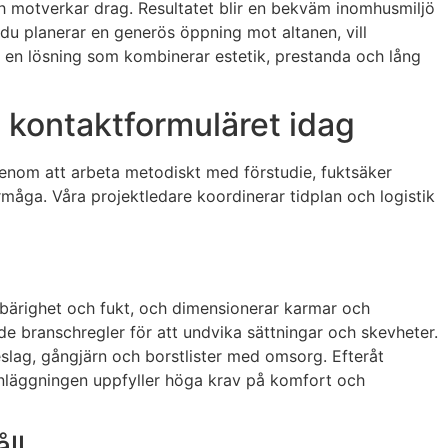
h motverkar drag. Resultatet blir en bekväm inomhusmiljö
 du planerar en generös öppning mot altanen, vill
 vi en lösning som kombinerar estetik, prestanda och lång
a kontaktformuläret idag
 Genom att arbeta metodiskt med förstudie, fuktsäker
rmåga. Våra projektledare koordinerar tidplan och logistik
g, bärighet och fukt, och dimensionerar karmar och
nde branschregler för att undvika sättningar och skevheter.
beslag, gångjärn och borstlister med omsorg. Efteråt
t anläggningen uppfyller höga krav på komfort och
ll