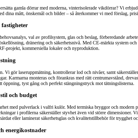
 ersätta gamla dörrar med moderna, vinterisolerade vikdörrar? Vi erbjud
med dina mått, önskemål och bilder – så återkommer vi med förslag, prisi
fastigheter
 behovsanalys, val av profilsystem, glas och beslag, förberedande arb
t tröskellösning, dränering och säkerhetsnivå. Med CE-märkta system oc
, BRF-projekt, kommersiella lokaler och nyproduktion.
stning
n. Vi gör laseruppmätning, kontrollerar lod och nivåer, samt säkerställer
isningar. Karmarna monteras och förankras med rätt centrumavstånd, drev
lätt öppning, tyst gång och perfekt stängningstryck mot tätningslisterna.
stil och budget
barhet med pulverlack i valfri kulör. Med termiska bryggor och modern 
rkningar i profilerna säkerställer styvhet även vid större dimensioner. V
härdat eller laminerat säkerhetsglas och kvalitetstillbehör för trygghet o
ch energikostnader