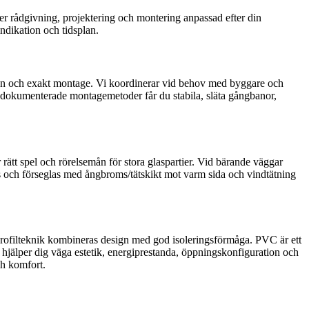
er rådgivning, projektering och montering anpassad efter din
ndikation och tidsplan.
eten och exakt montage. Vi koordinerar vid behov med byggare och
h dokumenterade montagemetoder får du stabila, släta gångbanor,
 rätt spel och rörelsemån för stora glaspartier. Vid bärande väggar
as och förseglas med ångbroms/tätskikt mot varm sida och vindtätning
profilteknik kombineras design med god isoleringsförmåga. PVC är ett
i hjälper dig väga estetik, energiprestanda, öppningskonfiguration och
ch komfort.