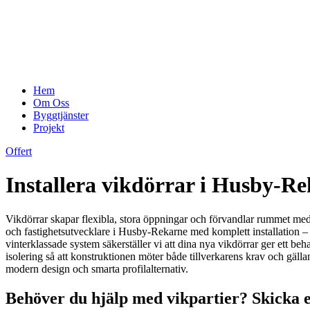
Hem
Om Oss
Byggtjänster
Projekt
Offert
Installera vikdörrar i Husby-Re
Vikdörrar skapar flexibla, stora öppningar och förvandlar rummet med 
och fastighetsutvecklare i Husby-Rekarne med komplett installation –
vinterklassade system säkerställer vi att dina nya vikdörrar ger ett be
isolering så att konstruktionen möter både tillverkarens krav och gäll
modern design och smarta profilalternativ.
Behöver du hjälp med vikpartier? Skicka e