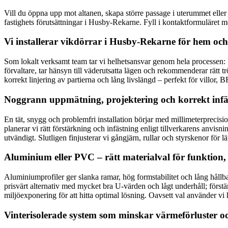
Vill du öppna upp mot altanen, skapa större passage i uterummet eller
fastighets förutsättningar i Husby-Rekarne. Fyll i kontaktformuläret 
Vi installerar vikdörrar i Husby-Rekarne för hem och 
Som lokalt verksamt team tar vi helhetsansvar genom hela processen:
förvaltare, tar hänsyn till väderutsatta lägen och rekommenderar rät
korrekt linjering av partierna och lång livslängd – perfekt för villor
Noggrann uppmätning, projektering och korrekt infä
En tät, snygg och problemfri installation börjar med millimeterprecisio
planerar vi rätt förstärkning och infästning enligt tillverkarens anv
utvändigt. Slutligen finjusterar vi gångjärn, rullar och styrskenor för 
Aluminium eller PVC – rätt materialval för funktion, 
Aluminiumprofiler ger slanka ramar, hög formstabilitet och lång håll
prisvärt alternativ med mycket bra U-värden och lågt underhåll; förstä
miljöexponering för att hitta optimal lösning. Oavsett val använder vi 
Vinterisolerade system som minskar värmeförluster o