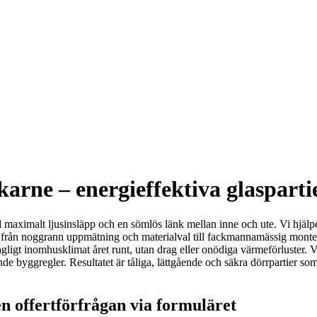
karne – energieffektiva glaspart
maximalt ljusinsläpp och en sömlös länk mellan inne och ute. Vi hjälper
 från noggrann uppmätning och materialval till fackmannamässig monterin
hagligt inomhusklimat året runt, utan drag eller onödiga värmeförluster.
ande byggregler. Resultatet är tåliga, lättgående och säkra dörrpartier 
n offertförfrågan via formuläret