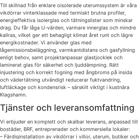
Till skillnad från enklare oisolerade uterumssystem är våra
vikdörrar vinterklassade med termiskt brutna profiler,
energieffektiva isolerglas och tätningslister som minskar
drag. Du får låga U-värden, varmare innerglas och mindre
kallras, vilket ger ett behagligt klimat året runt och lägre
energikostnader. Vi använder glas med
lågemissionsbeläggning, varmkantdistans och gasfyllning
enligt behov, samt projektanpassar glastjocklek och
laminerat glas för säkerhet och ljuddämpning. Rätt
injustering och korrekt fogning med ångbroms på insida
och vädertätning utvändigt reducerar fuktvandring,
luftläckage och kondensrisk – särskilt viktigt i kustnära
Klagshamn.
Tjänster och leveransomfattning
Vi erbjuder en komplett och skalbar leverans, anpassad till
bostäder, BRF, entreprenader och kommersiella lokaler:
– Färdiginstallation av vikdörrar i villor, uterum, butiker och