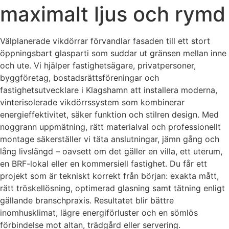
maximalt ljus och rymd
Välplanerade vikdörrar förvandlar fasaden till ett stort
öppningsbart glasparti som suddar ut gränsen mellan inne
och ute. Vi hjälper fastighetsägare, privatpersoner,
byggföretag, bostadsrättsföreningar och
fastighetsutvecklare i Klagshamn att installera moderna,
vinterisolerade vikdörrssystem som kombinerar
energieffektivitet, säker funktion och stilren design. Med
noggrann uppmätning, rätt materialval och professionellt
montage säkerställer vi täta anslutningar, jämn gång och
lång livslängd – oavsett om det gäller en villa, ett uterum,
en BRF-lokal eller en kommersiell fastighet. Du får ett
projekt som är tekniskt korrekt från början: exakta mått,
rätt tröskellösning, optimerad glasning samt tätning enligt
gällande branschpraxis. Resultatet blir bättre
inomhusklimat, lägre energiförluster och en sömlös
förbindelse mot altan, trädgård eller servering.