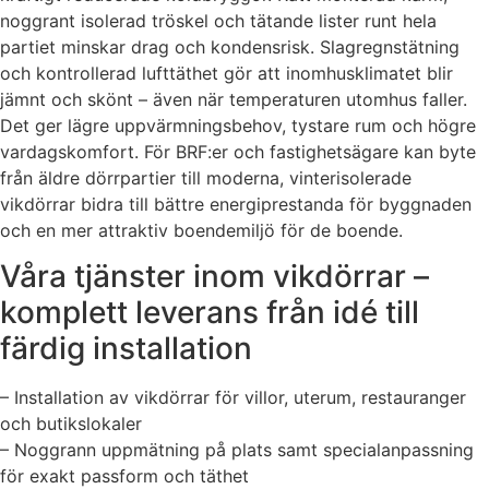
noggrant isolerad tröskel och tätande lister runt hela
partiet minskar drag och kondensrisk. Slagregnstätning
och kontrollerad lufttäthet gör att inomhusklimatet blir
jämnt och skönt – även när temperaturen utomhus faller.
Det ger lägre uppvärmningsbehov, tystare rum och högre
vardagskomfort. För BRF:er och fastighetsägare kan byte
från äldre dörrpartier till moderna, vinterisolerade
vikdörrar bidra till bättre energiprestanda för byggnaden
och en mer attraktiv boendemiljö för de boende.
Våra tjänster inom vikdörrar –
komplett leverans från idé till
färdig installation
– Installation av vikdörrar för villor, uterum, restauranger
och butikslokaler
– Noggrann uppmätning på plats samt specialanpassning
för exakt passform och täthet