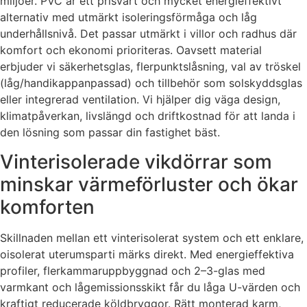
miljöer. PVC är ett prisvärt och mycket energieffektivt
alternativ med utmärkt isoleringsförmåga och låg
underhållsnivå. Det passar utmärkt i villor och radhus där
komfort och ekonomi prioriteras. Oavsett material
erbjuder vi säkerhetsglas, flerpunktslåsning, val av tröskel
(låg/handikappanpassad) och tillbehör som solskyddsglas
eller integrerad ventilation. Vi hjälper dig väga design,
klimatpåverkan, livslängd och driftkostnad för att landa i
den lösning som passar din fastighet bäst.
Vinterisolerade vikdörrar som
minskar värmeförluster och ökar
komforten
Skillnaden mellan ett vinterisolerat system och ett enklare,
oisolerat uterumsparti märks direkt. Med energieffektiva
profiler, flerkammaruppbyggnad och 2–3-glas med
varmkant och lågemissionsskikt får du låga U-värden och
kraftigt reducerade köldbryggor. Rätt monterad karm,