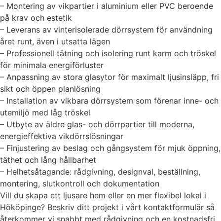
– Montering av vikpartier i aluminium eller PVC beroende
på krav och estetik
– Leverans av vinterisolerade dörrsystem för användning
året runt, även i utsatta lägen
– Professionell tätning och isolering runt karm och tröskel
för minimala energiförluster
– Anpassning av stora glasytor för maximalt ljusinsläpp, fri
sikt och öppen planlösning
– Installation av vikbara dörrsystem som förenar inne- och
utemiljö med låg tröskel
– Utbyte av äldre glas- och dörrpartier till moderna,
energieffektiva vikdörrslösningar
– Finjustering av beslag och gångsystem för mjuk öppning,
täthet och lång hållbarhet
– Helhetsåtagande: rådgivning, designval, beställning,
montering, slutkontroll och dokumentation
Vill du skapa ett ljusare hem eller en mer flexibel lokal i
Hököpinge? Beskriv ditt projekt i vårt kontaktformulär så
återkommer vi snabbt med rådgivning och en kostnadsfri