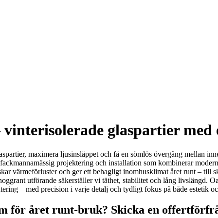
– vinterisolerade glaspartier med
 glaspartier, maximera ljusinsläppet och få en sömlös övergång mellan inn
vi fackmannamässig projektering och installation som kombinerar modern
nskar värmeförluster och ger ett behagligt inomhusklimat året runt – till
grant utförande säkerställer vi täthet, stabilitet och lång livslängd. Oa
ntering – med precision i varje detalj och tydligt fokus på både estetik o
m för året runt-bruk? Skicka en offertförfr