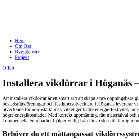
Hem
Om Oss
Byggtjänster
Projekt
Offert
Installera vikdörrar i Höganäs 
Att installera vikdörrar är ett smart sätt att skapa stora öppningsbara
bostadsrättsföreningar och fastighetsutvecklare i Höganäs levererar 
utvecklade för nordiskt klimat, vilket ger bättre energieffektivitet, mi
högre energikostnader. Med korrekt uppmätning, rätt materialval och nog
kommersiella entrépartier hjälper vi dig från första skiss till färdig mo
Behöver du ett måttanpassat vikdörrssyste