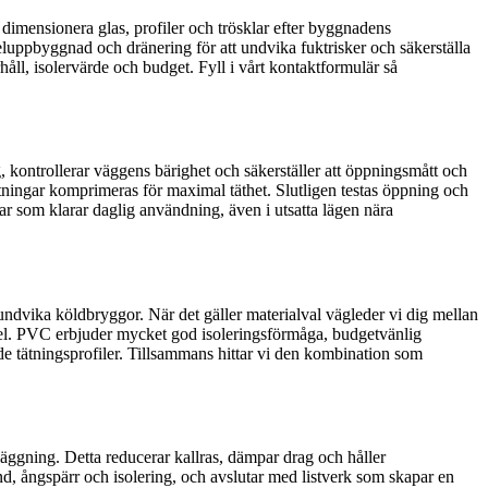
 dimensionera glas, profiler och trösklar efter byggnadens
skeluppbyggnad och dränering för att undvika fuktrisker och säkerställa
åll, isolervärde och budget. Fyll i vårt kontaktformulär så
, kontrollerar väggens bärighet och säkerställer att öppningsmått och
ätningar komprimeras för maximal täthet. Slutligen testas öppning och
örrar som klarar daglig användning, även i utsatta lägen nära
t undvika köldbryggor. När det gäller materialval vägleder vi dig mellan
del. PVC erbjuder mycket god isoleringsförmåga, budgetvänlig
de tätningsprofiler. Tillsammans hittar vi den kombination som
äggning. Detta reducerar kallras, dämpar drag och håller
, ångspärr och isolering, och avslutar med listverk som skapar en