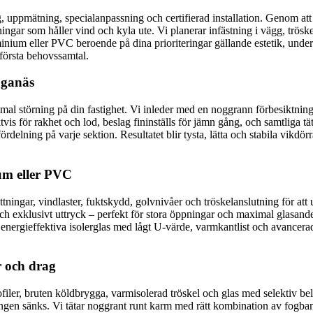
g, uppmätning, specialanpassning och certifierad installation. Genom att
tningar som håller vind och kyla ute. Vi planerar infästning i vägg, trö
nium eller PVC beroende på dina prioriteringar gällande estetik, underh
 första behovssamtal.
Höganäs
imal störning på din fastighet. Vi inleder med en noggrann förbesiktning
vis för rakhet och lod, beslag fininställs för jämn gång, och samtliga t
kfördelning på varje sektion. Resultatet blir tysta, lätta och stabila vikd
um eller PVC
sättningar, vindlaster, fuktskydd, golvnivåer och tröskelanslutning för at
ch exklusivt uttryck – perfekt för stora öppningar och maximal glasan
 energieffektiva isolerglas med lågt U-värde, varmkantlist och avancera
r och drag
iler, bruten köldbrygga, varmisolerad tröskel och glas med selektiv bel
gen sänks. Vi tätar noggrant runt karm med rätt kombination av fogband