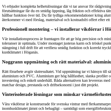
Vi erbjuder kompletta helhetslösningar där vi tar ansvar för rådgivnin
förutsättningar får du en smidig öppning, låg friktion och effektiva tä
hållbar funktion över tid. Du får tydliga rekommendationer kring alumi
återkommer vi med förslag, materialval och kostnadsfri offert efter ett
Professionell montering – vi installerar vikdörrar i 
Vår installationsprocess är framtagen för att ge hög precision och min
toleranser är optimala. Under montaget justeras karm och tröskel punkt
stängning i full drift för att verifiera smidig funktion och korrekt tryc
kustklimatet i Höganäs.
Noggrann uppmätning och rätt materialval: alumini
Rätt förarbete avgör slutresultatet. Vid uppmätning tar vi hänsyn till 
aluminium och PVC. Aluminium ger hög hållfasthet, slanka profiler o
investering och enkelt underhåll. Båda alternativen kan levereras med
matchar design, prestanda och driftsekonomi i just ditt projekt.
Vinterisolerade lösningar som minskar värmeförluste
Våra vikdörrar är konstruerade för svenska vintrar med flerkammarprof
inomhusklimatet jämnt och behagligt – samtidigt som energiförbruknin