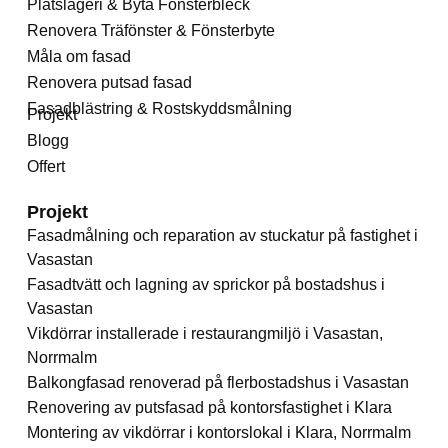
Plåtslageri & Byta Fönsterbleck
Renovera Träfönster & Fönsterbyte
Måla om fasad
Renovera putsad fasad
Fasadblästring & Rostskyddsmålning
Projekt
Blogg
Offert
Projekt
Fasadmålning och reparation av stuckatur på fastighet i
Vasastan
Fasadtvätt och lagning av sprickor på bostadshus i
Vasastan
Vikdörrar installerade i restaurangmiljö i Vasastan,
Norrmalm
Balkongfasad renoverad på flerbostadshus i Vasastan
Renovering av putsfasad på kontorsfastighet i Klara
Montering av vikdörrar i kontorslokal i Klara, Norrmalm