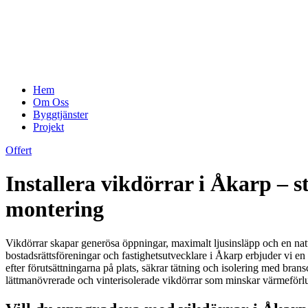
Hem
Om Oss
Byggtjänster
Projekt
Offert
Installera vikdörrar i Åkarp – s
montering
Vikdörrar skapar generösa öppningar, maximalt ljusinsläpp och en natur
bostadsrättsföreningar och fastighetsutvecklare i Åkarp erbjuder vi en 
efter förutsättningarna på plats, säkrar tätning och isolering med bra
lättmanövrerade och vinterisolerade vikdörrar som minskar värmeförlu