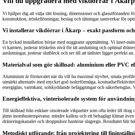
Vill du uppgradera med vikdörrar i Åkarp
Vi hjälper dig att välja rätt lösning, dimensioner och glasutföranden fö
konstruktion, tröskellösningar, beslag och tätningar samverkar för opt
Vi installerar vikdörrar i Åkarp – exakt passform och
En lyckad installation börjar med noggrann uppmätning. Vi laser-mäter
vi karmen, justerar tröskelns nivå för tät anslutning och optimal dräneri
anslutningar, justerar slutbleck och ser till att tätlister ligger perfekt
Materialval som gör skillnad: aluminium eller PVC ef
Aluminium är förstavalet när du vill ha maximal styvhet, smala profile
utmärkt alternativ med mycket god isolerförmåga, kostnadseffektivi
energiglas, varmkant, solskyddande beläggningar och säkerhetsglas. Vi g
Energieffektiva, vinterisolerade system för användnin
Till skillnad från enklare oisolerade vikpartier som ofta leder till dr
jämn inomhustemperatur, mindre kallras och ett behagligt klimat även u
dräneringskanaler och droppnäsor hanterar slagregn. Resultatet blir bä
Metodiskt utförande: från projektering till fininstäl