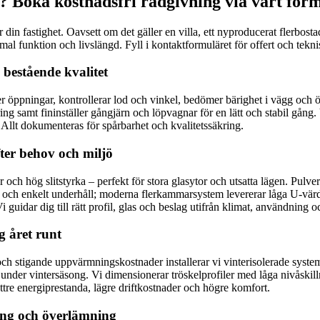
? Boka kostnadsfri rådgivning via vårt for
r din fastighet. Oavsett om det gäller en villa, ett nyproducerat flerbost
imal funktion och livslängd. Fyll i kontaktformuläret för offert och tekn
 bestående kvalitet
 öppningar, kontrollerar lod och vinkel, bedömer bärighet i vägg och öv
ng samt fininställer gångjärn och löpvagnar för en lätt och stabil gång. Va
 an. Allt dokumenteras för spårbarhet och kvalitetssäkring.
ter behov och miljö
r och hög slitstyrka – perfekt för stora glasytor och utsatta lägen. Pulv
tet och enkelt underhåll; moderna flerkammarsystem levererar låga U-
uidar dig till rätt profil, glas och beslag utifrån klimat, användning oc
g året runt
ag och stigande uppvärmningskostnader installerar vi vinterisolerade syst
nder vintersäsong. Vi dimensionerar tröskelprofiler med låga nivåskillnad
ttre energiprestanda, lägre driftkostnader och högre komfort.
lning och överlämning