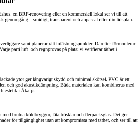
mulär
adshus, en BRF-renovering eller en kommersiell lokal ser vi till att
isk genomgång – smidigt, transparent och anpassat efter din tidsplan.
erliggare samt planerar rätt infästningspunkter. Därefter förmonterar
rje parti luft- och regnprovas på plats: vi verifierar täthet i
erlackade ytor ger långvarigt skydd och minimal skötsel. PVC är ett
värden och god akustikdämpning. Båda materialen kan kombineras med
h estetik i Åkarp.
em med brutna köldbryggor, täta trösklar och flerpacksglas. Det ger
er för tillgänglighet utan att kompromissa med täthet, och ser till att