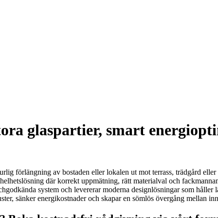
tora glaspartier, smart energiopt
lig förlängning av bostaden eller lokalen ut mot terrass, trädgård eller 
helhetslösning där korrekt uppmätning, rätt materialval och fackmannamäs
nschgodkända system och levererar moderna designlösningar som håller läng
ster, sänker energikostnader och skapar en sömlös övergång mellan inne