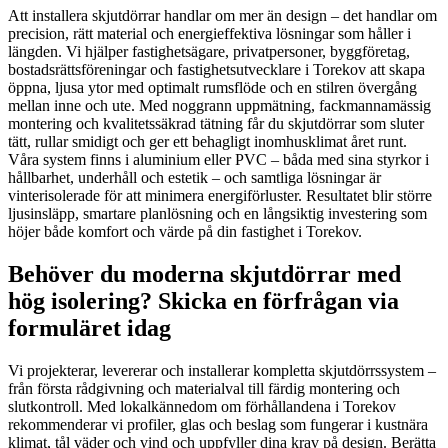
Att installera skjutdörrar handlar om mer än design – det handlar om
precision, rätt material och energieffektiva lösningar som håller i
längden. Vi hjälper fastighetsägare, privatpersoner, byggföretag,
bostadsrättsföreningar och fastighetsutvecklare i Torekov att skapa
öppna, ljusa ytor med optimalt rumsflöde och en stilren övergång
mellan inne och ute. Med noggrann uppmätning, fackmannamässig
montering och kvalitetssäkrad tätning får du skjutdörrar som sluter
tätt, rullar smidigt och ger ett behagligt inomhusklimat året runt.
Våra system finns i aluminium eller PVC – båda med sina styrkor i
hållbarhet, underhåll och estetik – och samtliga lösningar är
vinterisolerade för att minimera energiförluster. Resultatet blir större
ljusinsläpp, smartare planlösning och en långsiktig investering som
höjer både komfort och värde på din fastighet i Torekov.
Behöver du moderna skjutdörrar med
hög isolering? Skicka en förfrågan via
formuläret idag
Vi projekterar, levererar och installerar kompletta skjutdörrssystem –
från första rådgivning och materialval till färdig montering och
slutkontroll. Med lokalkännedom om förhållandena i Torekov
rekommenderar vi profiler, glas och beslag som fungerar i kustnära
klimat, tål väder och vind och uppfyller dina krav på design. Berätta