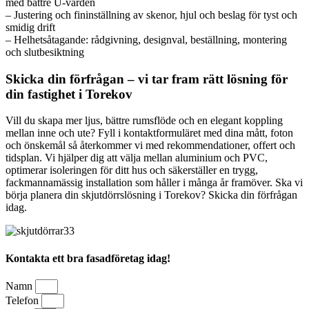
med bättre U-värden
– Justering och fininställning av skenor, hjul och beslag för tyst och
smidig drift
– Helhetsåtagande: rådgivning, designval, beställning, montering
och slutbesiktning
Skicka din förfrågan – vi tar fram rätt lösning för
din fastighet i Torekov
Vill du skapa mer ljus, bättre rumsflöde och en elegant koppling
mellan inne och ute? Fyll i kontaktformuläret med dina mått, foton
och önskemål så återkommer vi med rekommendationer, offert och
tidsplan. Vi hjälper dig att välja mellan aluminium och PVC,
optimerar isoleringen för ditt hus och säkerställer en trygg,
fackmannamässig installation som håller i många år framöver. Ska vi
börja planera din skjutdörrslösning i Torekov? Skicka din förfrågan
idag.
Kontakta ett bra fasadföretag idag!
Namn
Telefon