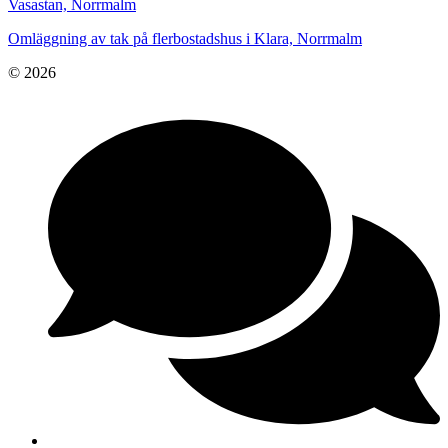
Vasastan, Norrmalm
Omläggning av tak på flerbostadshus i Klara, Norrmalm
© 2026