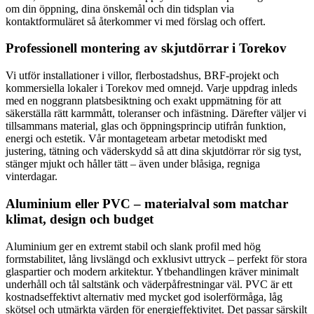
om din öppning, dina önskemål och din tidsplan via
kontaktformuläret så återkommer vi med förslag och offert.
Professionell montering av skjutdörrar i Torekov
Vi utför installationer i villor, flerbostadshus, BRF-projekt och
kommersiella lokaler i Torekov med omnejd. Varje uppdrag inleds
med en noggrann platsbesiktning och exakt uppmätning för att
säkerställa rätt karmmått, toleranser och infästning. Därefter väljer vi
tillsammans material, glas och öppningsprincip utifrån funktion,
energi och estetik. Vår montageteam arbetar metodiskt med
justering, tätning och väderskydd så att dina skjutdörrar rör sig tyst,
stänger mjukt och håller tätt – även under blåsiga, regniga
vinterdagar.
Aluminium eller PVC – materialval som matchar
klimat, design och budget
Aluminium ger en extremt stabil och slank profil med hög
formstabilitet, lång livslängd och exklusivt uttryck – perfekt för stora
glaspartier och modern arkitektur. Ytbehandlingen kräver minimalt
underhåll och tål saltstänk och väderpåfrestningar väl. PVC är ett
kostnadseffektivt alternativ med mycket god isolerförmåga, låg
skötsel och utmärkta värden för energieffektivitet. Det passar särskilt