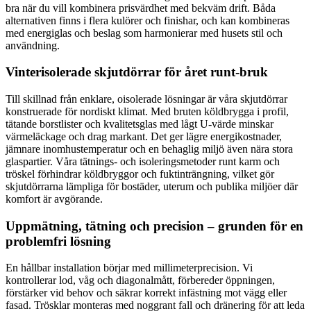
bra när du vill kombinera prisvärdhet med bekväm drift. Båda
alternativen finns i flera kulörer och finishar, och kan kombineras
med energiglas och beslag som harmonierar med husets stil och
användning.
Vinterisolerade skjutdörrar för året runt-bruk
Till skillnad från enklare, oisolerade lösningar är våra skjutdörrar
konstruerade för nordiskt klimat. Med bruten köldbrygga i profil,
tätande borstlister och kvalitetsglas med lågt U-värde minskar
värmeläckage och drag markant. Det ger lägre energikostnader,
jämnare inomhustemperatur och en behaglig miljö även nära stora
glaspartier. Våra tätnings- och isoleringsmetoder runt karm och
tröskel förhindrar köldbryggor och fuktinträngning, vilket gör
skjutdörrarna lämpliga för bostäder, uterum och publika miljöer där
komfort är avgörande.
Uppmätning, tätning och precision – grunden för en
problemfri lösning
En hållbar installation börjar med millimeterprecision. Vi
kontrollerar lod, våg och diagonalmått, förbereder öppningen,
förstärker vid behov och säkrar korrekt infästning mot vägg eller
fasad. Trösklar monteras med noggrant fall och dränering för att leda