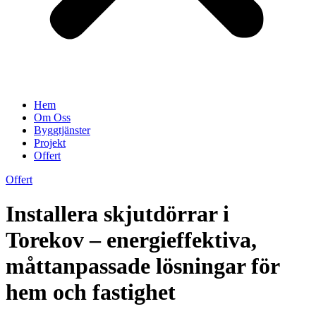
Hem
Om Oss
Byggtjänster
Projekt
Offert
Offert
Installera skjutdörrar i
Torekov – energieffektiva,
måttanpassade lösningar för
hem och fastighet