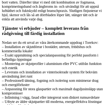
bort vatten. Därefter tätar vi med rätt kombination av fogmassa,
komprimeringsband och ångbroms in- och utvändigt för att uppnå
lufttäthet och fuktskydd enligt branschpraxis. Slutligen finjusterar vi
hjul, skenor och lås så att dörrbladen löper lätt, stänger tätt och är
enkla att använda varje dag.
Tjänster vi erbjuder – komplett leverans från
rådgivning till färdig installation
Nedan ser du ett urval av våra återkommande uppdrag i Torekov:
– Installation av skjutdörrar i bostäder, uterum, fritidshus och
kommersiella lokaler
– Exakt uppmätning och specialanpassning för perfekt passform i
befintliga öppningar
– Montering av skjutprofiler i aluminium eller PVC utifrån funktion
och estetik
– Leverans och installation av vinterisolerade system för bekväm
användning året runt
– Professionell tätning, fogning och isolering som minimerar drag
och energiförluster
– Anpassning för stora glaspartier och maximalt dagsljusinsläpp utan
kompromisser
– Infästning i vägg, fasad eller integrerat som diskret rumsavdelare
– Utbyte av äldre skjutpartier till moderna, energieffektiva lösningar