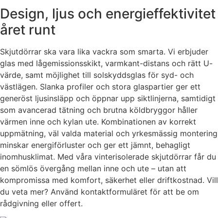
Design, ljus och energieffektivitet
året runt
Skjutdörrar ska vara lika vackra som smarta. Vi erbjuder
glas med lågemissionsskikt, varmkant-distans och rätt U-
värde, samt möjlighet till solskyddsglas för syd- och
västlägen. Slanka profiler och stora glaspartier ger ett
generöst ljusinsläpp och öppnar upp siktlinjerna, samtidigt
som avancerad tätning och brutna köldbryggor håller
värmen inne och kylan ute. Kombinationen av korrekt
uppmätning, väl valda material och yrkesmässig montering
minskar energiförluster och ger ett jämnt, behagligt
inomhusklimat. Med våra vinterisolerade skjutdörrar får du
en sömlös övergång mellan inne och ute – utan att
kompromissa med komfort, säkerhet eller driftkostnad. Vill
du veta mer? Använd kontaktformuläret för att be om
rådgivning eller offert.