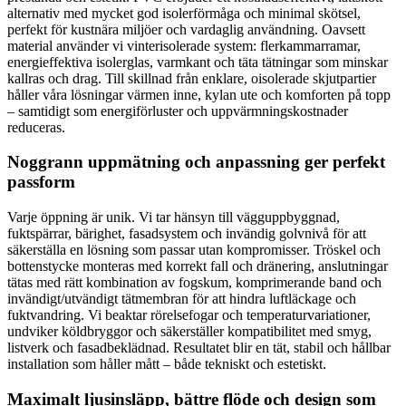
alternativ med mycket god isolerförmåga och minimal skötsel,
perfekt för kustnära miljöer och vardaglig användning. Oavsett
material använder vi vinterisolerade system: flerkammarramar,
energieffektiva isolerglas, varmkant och täta tätningar som minskar
kallras och drag. Till skillnad från enklare, oisolerade skjutpartier
håller våra lösningar värmen inne, kylan ute och komforten på topp
– samtidigt som energiförluster och uppvärmningskostnader
reduceras.
Noggrann uppmätning och anpassning ger perfekt
passform
Varje öppning är unik. Vi tar hänsyn till vägguppbyggnad,
fuktspärrar, bärighet, fasadsystem och invändig golvnivå för att
säkerställa en lösning som passar utan kompromisser. Tröskel och
bottenstycke monteras med korrekt fall och dränering, anslutningar
tätas med rätt kombination av fogskum, komprimerande band och
invändigt/utvändigt tätmembran för att hindra luftläckage och
fuktvandring. Vi beaktar rörelsefogar och temperaturvariationer,
undviker köldbryggor och säkerställer kompatibilitet med smyg,
listverk och fasadbeklädnad. Resultatet blir en tät, stabil och hållbar
installation som håller mått – både tekniskt och estetiskt.
Maximalt ljusinsläpp, bättre flöde och design som