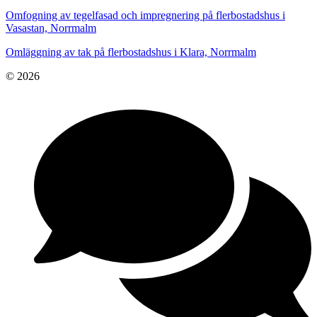
Omfogning av tegelfasad och impregnering på flerbostadshus i
Vasastan, Norrmalm
Omläggning av tak på flerbostadshus i Klara, Norrmalm
© 2026