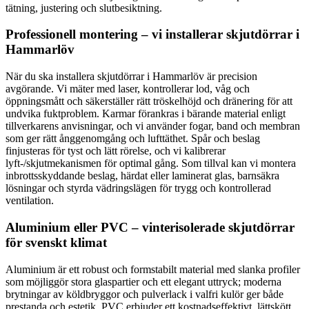
tätning, justering och slutbesiktning.
Professionell montering – vi installerar skjutdörrar i
Hammarlöv
När du ska installera skjutdörrar i Hammarlöv är precision
avgörande. Vi mäter med laser, kontrollerar lod, våg och
öppningsmått och säkerställer rätt tröskelhöjd och dränering för att
undvika fuktproblem. Karmar förankras i bärande material enligt
tillverkarens anvisningar, och vi använder fogar, band och membran
som ger rätt ånggenomgång och lufttäthet. Spår och beslag
finjusteras för tyst och lätt rörelse, och vi kalibrerar
lyft-/skjutmekanismen för optimal gång. Som tillval kan vi montera
inbrottsskyddande beslag, härdat eller laminerat glas, barnsäkra
lösningar och styrda vädringslägen för trygg och kontrollerad
ventilation.
Aluminium eller PVC – vinterisolerade skjutdörrar
för svenskt klimat
Aluminium är ett robust och formstabilt material med slanka profiler
som möjliggör stora glaspartier och ett elegant uttryck; moderna
brytningar av köldbryggor och pulverlack i valfri kulör ger både
prestanda och estetik. PVC erbjuder ett kostnadseffektivt, lättskött