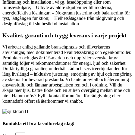
Infästning och installation i vägg, fasadöppning eller som
rumsavskiljare; – Utbyte av äldre skjutpartier till moderna,
energieffektiva lösningar; – Noggrann justering och balansering för
tyst, lättgången funktion; – Helhetsåtagande från rådgivning och
designförslag till slutbesiktad installation.
Kvalitet, garanti och trygg leverans i varje projekt
Vi arbetar enligt gällande branschpraxis och tillverkarens
anvisningar, med dokumenterad kvalitetssäkring och egenkontroller.
Produkter och glas är CE-märkta och uppfyller svenska krav;
samtidig följer vi rekommendationer för energi, ljud och säkerhet.
Du får tydliga garantier, underhållsråd och serviceerbjudanden för
lång livslängd – inklusive justering, smörjning av hjul och rengöring
av skenor för bevarad prestanda. Vi hanterar avfall och återvinning
ansvarsfullt, och lämnar arbetsplatsen ren och i ordning. Vill du
skapa mer ljus, bättre flöde och en stilren övergång mellan inne och
ute i Hammarlöv? Fyll i kontaktformuläret för rådgivning eller
kostnadsfri offert så återkommer vi snabbt.
Kontakta ett bra fasadföretag idag!