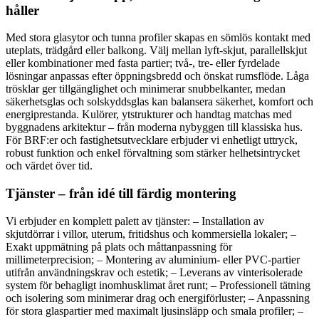
håller
Med stora glasytor och tunna profiler skapas en sömlös kontakt med
uteplats, trädgård eller balkong. Välj mellan lyft-skjut, parallellskjut
eller kombinationer med fasta partier; två-, tre- eller fyrdelade
lösningar anpassas efter öppningsbredd och önskat rumsflöde. Låga
trösklar ger tillgänglighet och minimerar snubbelkanter, medan
säkerhetsglas och solskyddsglas kan balansera säkerhet, komfort och
energiprestanda. Kulörer, ytstrukturer och handtag matchas med
byggnadens arkitektur – från moderna nybyggen till klassiska hus.
För BRF:er och fastighetsutvecklare erbjuder vi enhetligt uttryck,
robust funktion och enkel förvaltning som stärker helhetsintrycket
och värdet över tid.
Tjänster – från idé till färdig montering
Vi erbjuder en komplett palett av tjänster: – Installation av
skjutdörrar i villor, uterum, fritidshus och kommersiella lokaler; –
Exakt uppmätning på plats och måttanpassning för
millimeterprecision; – Montering av aluminium- eller PVC-partier
utifrån användningskrav och estetik; – Leverans av vinterisolerade
system för behagligt inomhusklimat året runt; – Professionell tätning
och isolering som minimerar drag och energiförluster; – Anpassning
för stora glaspartier med maximalt ljusinsläpp och smala profiler; –