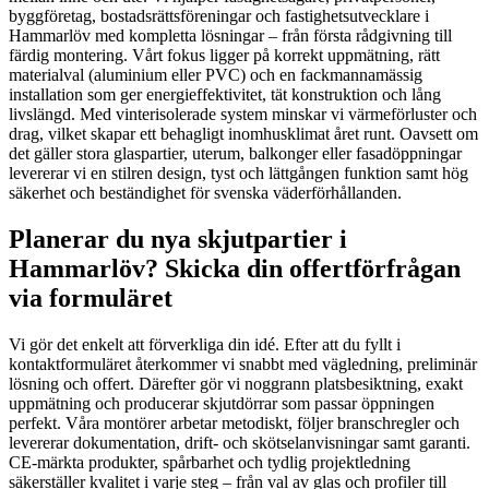
byggföretag, bostadsrättsföreningar och fastighetsutvecklare i
Hammarlöv med kompletta lösningar – från första rådgivning till
färdig montering. Vårt fokus ligger på korrekt uppmätning, rätt
materialval (aluminium eller PVC) och en fackmannamässig
installation som ger energieffektivitet, tät konstruktion och lång
livslängd. Med vinterisolerade system minskar vi värmeförluster och
drag, vilket skapar ett behagligt inomhusklimat året runt. Oavsett om
det gäller stora glaspartier, uterum, balkonger eller fasadöppningar
levererar vi en stilren design, tyst och lättgången funktion samt hög
säkerhet och beständighet för svenska väderförhållanden.
Planerar du nya skjutpartier i
Hammarlöv? Skicka din offertförfrågan
via formuläret
Vi gör det enkelt att förverkliga din idé. Efter att du fyllt i
kontaktformuläret återkommer vi snabbt med vägledning, preliminär
lösning och offert. Därefter gör vi noggrann platsbesiktning, exakt
uppmätning och producerar skjutdörrar som passar öppningen
perfekt. Våra montörer arbetar metodiskt, följer branschregler och
levererar dokumentation, drift- och skötselanvisningar samt garanti.
CE-märkta produkter, spårbarhet och tydlig projektledning
säkerställer kvalitet i varje steg – från val av glas och profiler till