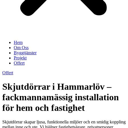
Hem
Om Oss
Byggtjänster
Projekt
Offert
Offert
Skjutdörrar i Hammarlöv –
fackmannamässig installation
för hem och fastighet
Skjutdörrar skapar ljusa, funktionella miljöer och en smidig koppling
mellan inne och ute. Vi hjälper fastighetsägare, privatpersoner,