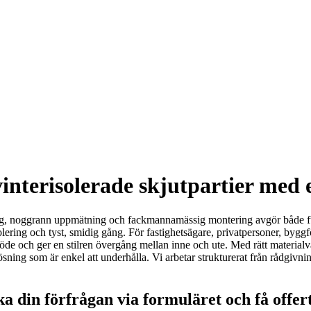
 vinterisolerade skjutpartier med
ering, noggrann uppmätning och fackmannamässig montering avgör både fu
ering och tyst, smidig gång. För fastighetsägare, privatpersoner, byggf
flöde och ger en stilren övergång mellan inne och ute. Med rätt material
ösning som är enkel att underhålla. Vi arbetar strukturerat från rådgivning
a din förfrågan via formuläret och få offer