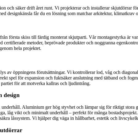
on och säker drift året runt. Vi projekterar och installerar skjutdörrar fö
d designkänsla får du en lösning som matchar arkitektur, klimatkrav o
 – från första skiss till färdig monterat skjutparti. Vår montagestyrka är
rtifierade metoder, beprövade produkter och noggranna egenkontroller lev
 genom hela projektet.
s av öppningens förutsättningar. Vi kontrollerar lod, våg och diagonale
rrekt spel för expansion och fuktsäker anslutning med tätband och fogmass
partiet för att motverka kallras och ljudintrång.
h design
nderhåll. Aluminium ger hög styvhet och lämpar sig för riktigt stora gl
åga, låg vikt och minimalt underhåll – perfekt för många bostadsprojekt.
äkra låssystem. Vi hjälper dig väga in hållbarhet, estetik och livscykelko
jutdörrar