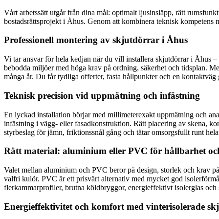
Vårt arbetssätt utgår från dina mål: optimalt ljusinsläpp, rätt rumsfunkti
bostadsrättsprojekt i Åhus. Genom att kombinera teknisk kompetens me
Professionell montering av skjutdörrar i Åhus
Vi tar ansvar för hela kedjan när du vill installera skjutdörrar i Åhus
bebodda miljöer med höga krav på ordning, säkerhet och tidsplan. Med ce
många år. Du får tydliga offerter, fasta hållpunkter och en kontaktväg
Teknisk precision vid uppmätning och infästning
En lyckad installation börjar med millimeterexakt uppmätning och analy
infästning i vägg- eller fasadkonstruktion. Rätt placering av skena, ko
styrbeslag för jämn, friktionssnål gång och tätar omsorgsfullt runt hela 
Rätt material: aluminium eller PVC för hållbarhet oc
Valet mellan aluminium och PVC beror på design, storlek och krav på u
valfri kulör. PVC är ett prisvärt alternativ med mycket god isolerförm
flerkammarprofiler, brutna köldbryggor, energieffektivt isolerglas och s
Energieffektivitet och komfort med vinterisolerade sk