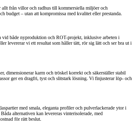
r allt från villor och radhus till kommersiella miljöer och
ch budget – utan att kompromissa med kvalitet eller prestanda.
 van vid både nyproduktion och ROT-projekt, inklusive arbeten i
ererar vi ett resultat som håller tätt, rör sig lätt och ser bra ut i
r, dimensionerar karm och tröskel korrekt och säkerställer stabil
or ger en dragfri, tyst och slitstark lösning. Vi finjusterar löp- och
aspartier med smala, eleganta profiler och pulverlackerade ytor i
 Båda alternativen kan levereras vinterisolerade, med
stnad för rätt beslut.