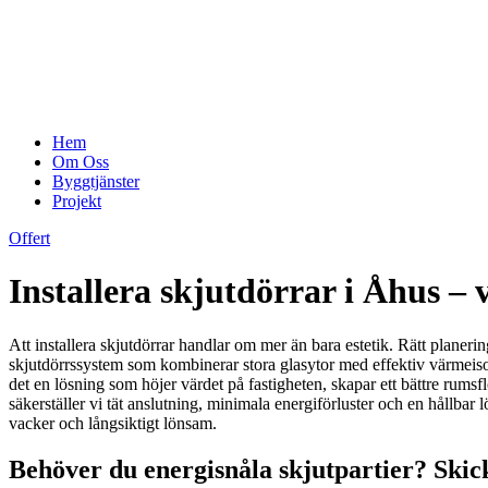
Hem
Om Oss
Byggtjänster
Projekt
Offert
Installera skjutdörrar i Åhus –
Att installera skjutdörrar handlar om mer än bara estetik. Rätt plan
skjutdörrssystem som kombinerar stora glasytor med effektiv värmeisol
det en lösning som höjer värdet på fastigheten, skapar ett bättre rums
säkerställer vi tät anslutning, minimala energiförluster och en hållbar l
vacker och långsiktigt lönsam.
Behöver du energisnåla skjutpartier? Skick