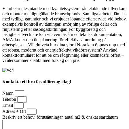
Vi arbetar uteslutande med kvalitetssystem från etablerade tillverkare
och monterar enligt gällande branschpraxis. Samtliga arbeten lämnas
med tydliga garantier och vi erbjuder löpande efterservice vid behov,
exempelvis kontroll av tätningar, smörjning av rörliga delar och
finjustering efter säsongsskiftningar. För byggföretag och
fastighetsutvecklare kan vi även bistå med teknisk dokumentation,
AMA-koder och tidsplanering för effektiv samordning på
arbetsplatsen. Vill du veta hur dina ytor i Nora kan öppnas upp med
ett robust, modernt och energieffektivt vikdörrssystem? Använd
kontaktformuläret för att be om rådgivning eller kostnadsfri offert –
vi återkommer snabbt med förslag och pris.
Kontakta ett bra fasadföretag idag!
Namn
Telefon
Email
Adress + Ort
Beskriv ert behov, förutsättningar, antal m2 & önskat startdatum