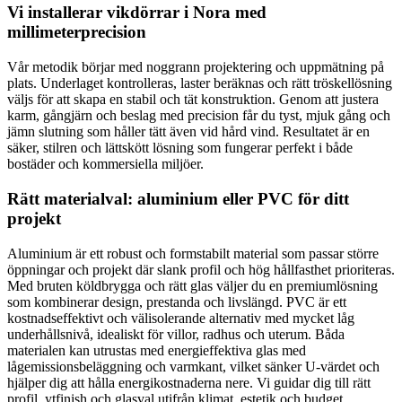
Vi installerar vikdörrar i Nora med
millimeterprecision
Vår metodik börjar med noggrann projektering och uppmätning på
plats. Underlaget kontrolleras, laster beräknas och rätt tröskellösning
väljs för att skapa en stabil och tät konstruktion. Genom att justera
karm, gångjärn och beslag med precision får du tyst, mjuk gång och
jämn slutning som håller tätt även vid hård vind. Resultatet är en
säker, stilren och lättskött lösning som fungerar perfekt i både
bostäder och kommersiella miljöer.
Rätt materialval: aluminium eller PVC för ditt
projekt
Aluminium är ett robust och formstabilt material som passar större
öppningar och projekt där slank profil och hög hållfasthet prioriteras.
Med bruten köldbrygga och rätt glas väljer du en premiumlösning
som kombinerar design, prestanda och livslängd. PVC är ett
kostnadseffektivt och välisolerande alternativ med mycket låg
underhållsnivå, idealiskt för villor, radhus och uterum. Båda
materialen kan utrustas med energieffektiva glas med
lågemissionsbeläggning och varmkant, vilket sänker U-värdet och
hjälper dig att hålla energikostnaderna nere. Vi guidar dig till rätt
profil, ytfinish och glasval utifrån klimat, estetik och budget.