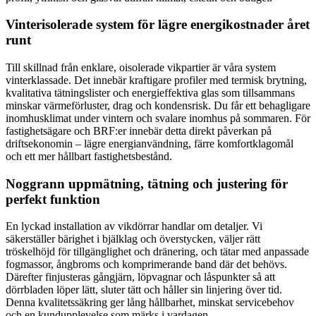
Vinterisolerade system för lägre energikostnader året
runt
Till skillnad från enklare, oisolerade vikpartier är våra system
vinterklassade. Det innebär kraftigare profiler med termisk brytning,
kvalitativa tätningslister och energieffektiva glas som tillsammans
minskar värmeförluster, drag och kondensrisk. Du får ett behagligare
inomhusklimat under vintern och svalare inomhus på sommaren. För
fastighetsägare och BRF:er innebär detta direkt påverkan på
driftsekonomin – lägre energianvändning, färre komfortklagomål
och ett mer hållbart fastighetsbestånd.
Noggrann uppmätning, tätning och justering för
perfekt funktion
En lyckad installation av vikdörrar handlar om detaljer. Vi
säkerställer bärighet i bjälklag och överstycken, väljer rätt
tröskelhöjd för tillgänglighet och dränering, och tätar med anpassade
fogmassor, ångbroms och komprimerande band där det behövs.
Därefter finjusteras gångjärn, löpvagnar och låspunkter så att
dörrbladen löper lätt, sluter tätt och håller sin linjering över tid.
Denna kvalitetssäkring ger lång hållbarhet, minskat servicebehov
och en kundupplevelse som märks i vardagen.