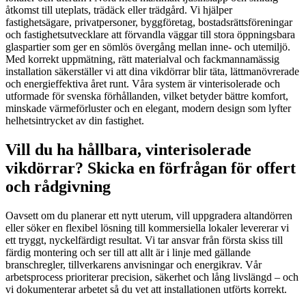
åtkomst till uteplats, trädäck eller trädgård. Vi hjälper
fastighetsägare, privatpersoner, byggföretag, bostadsrättsföreningar
och fastighetsutvecklare att förvandla väggar till stora öppningsbara
glaspartier som ger en sömlös övergång mellan inne- och utemiljö.
Med korrekt uppmätning, rätt materialval och fackmannamässig
installation säkerställer vi att dina vikdörrar blir täta, lättmanövrerade
och energieffektiva året runt. Våra system är vinterisolerade och
utformade för svenska förhållanden, vilket betyder bättre komfort,
minskade värmeförluster och en elegant, modern design som lyfter
helhetsintrycket av din fastighet.
Vill du ha hållbara, vinterisolerade
vikdörrar? Skicka en förfrågan för offert
och rådgivning
Oavsett om du planerar ett nytt uterum, vill uppgradera altandörren
eller söker en flexibel lösning till kommersiella lokaler levererar vi
ett tryggt, nyckelfärdigt resultat. Vi tar ansvar från första skiss till
färdig montering och ser till att allt är i linje med gällande
branschregler, tillverkarens anvisningar och energikrav. Vår
arbetsprocess prioriterar precision, säkerhet och lång livslängd – och
vi dokumenterar arbetet så du vet att installationen utförts korrekt.