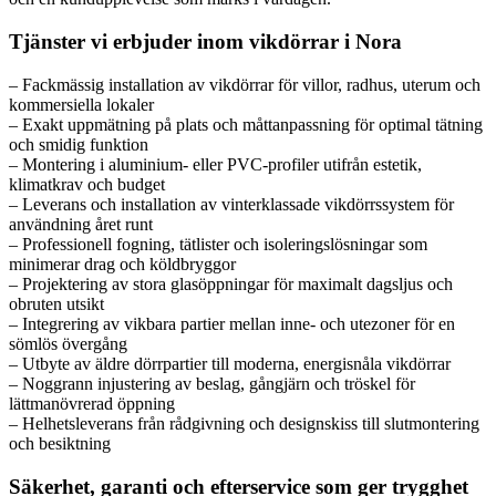
Tjänster vi erbjuder inom vikdörrar i Nora
– Fackmässig installation av vikdörrar för villor, radhus, uterum och
kommersiella lokaler
– Exakt uppmätning på plats och måttanpassning för optimal tätning
och smidig funktion
– Montering i aluminium- eller PVC-profiler utifrån estetik,
klimatkrav och budget
– Leverans och installation av vinterklassade vikdörrssystem för
användning året runt
– Professionell fogning, tätlister och isoleringslösningar som
minimerar drag och köldbryggor
– Projektering av stora glasöppningar för maximalt dagsljus och
obruten utsikt
– Integrering av vikbara partier mellan inne- och utezoner för en
sömlös övergång
– Utbyte av äldre dörrpartier till moderna, energisnåla vikdörrar
– Noggrann injustering av beslag, gångjärn och tröskel för
lättmanövrerad öppning
– Helhetsleverans från rådgivning och designskiss till slutmontering
och besiktning
Säkerhet, garanti och efterservice som ger trygghet