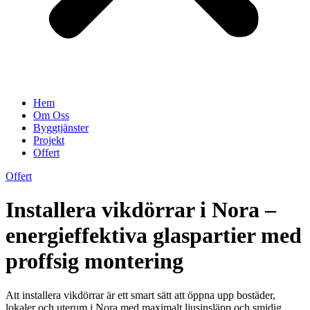
Hem
Om Oss
Byggtjänster
Projekt
Offert
Offert
Installera vikdörrar i Nora –
energieffektiva glaspartier med
proffsig montering
Att installera vikdörrar är ett smart sätt att öppna upp bostäder,
lokaler och uterum i Nora med maximalt ljusinsläpp och smidig