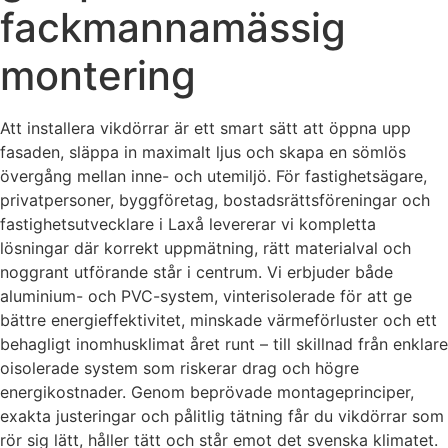
fackmannamässig
montering
Att installera vikdörrar är ett smart sätt att öppna upp
fasaden, släppa in maximalt ljus och skapa en sömlös
övergång mellan inne- och utemiljö. För fastighetsägare,
privatpersoner, byggföretag, bostadsrättsföreningar och
fastighetsutvecklare i Laxå levererar vi kompletta
lösningar där korrekt uppmätning, rätt materialval och
noggrant utförande står i centrum. Vi erbjuder både
aluminium- och PVC-system, vinterisolerade för att ge
bättre energieffektivitet, minskade värmeförluster och ett
behagligt inomhusklimat året runt – till skillnad från enklare
oisolerade system som riskerar drag och högre
energikostnader. Genom beprövade montageprinciper,
exakta justeringar och pålitlig tätning får du vikdörrar som
rör sig lätt, håller tätt och står emot det svenska klimatet.