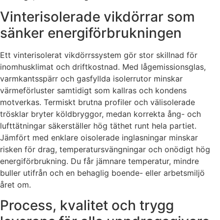
Vinterisolerade vikdörrar som
sänker energiförbrukningen
Ett vinterisolerat vikdörrssystem gör stor skillnad för
inomhusklimat och driftkostnad. Med lågemissionsglas,
varmkantsspärr och gasfyllda isolerrutor minskar
värmeförluster samtidigt som kallras och kondens
motverkas. Termiskt brutna profiler och välisolerade
trösklar bryter köldbryggor, medan korrekta ång- och
lufttätningar säkerställer hög täthet runt hela partiet.
Jämfört med enklare oisolerade inglasningar minskar
risken för drag, temperatursvängningar och onödigt hög
energiförbrukning. Du får jämnare temperatur, mindre
buller utifrån och en behaglig boende- eller arbetsmiljö
året om.
Process, kvalitet och trygg