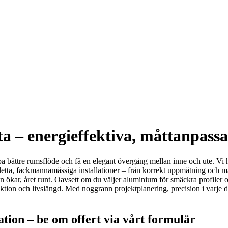
sta – energieffektiva, måttanpassa
kapa bättre rumsflöde och få en elegant övergång mellan inne och ute. Vi 
letta, fackmannamässiga installationer – från korrekt uppmätning och ma
n ökar, året runt. Oavsett om du väljer aluminium för smäckra profiler
tion och livslängd. Med noggrann projektplanering, precision i varje deta
tion – be om offert via vårt formulär