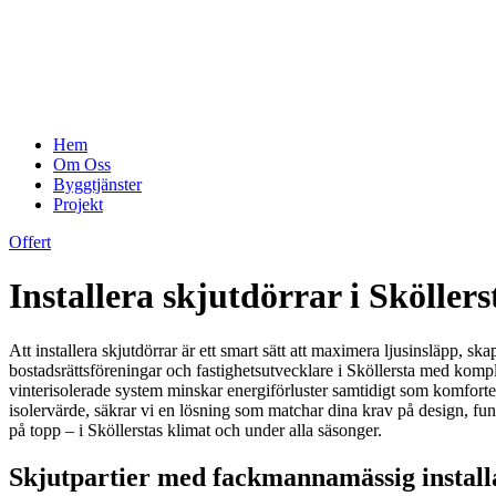
Hem
Om Oss
Byggtjänster
Projekt
Offert
Installera skjutdörrar i Sköller
Att installera skjutdörrar är ett smart sätt att maximera ljusinsläpp, s
bostadsrättsföreningar och fastighetsutvecklare i Sköllersta med komp
vinterisolerade system minskar energiförluster samtidigt som komforte
isolervärde, säkrar vi en lösning som matchar dina krav på design, funk
på topp – i Sköllerstas klimat och under alla säsonger.
Skjutpartier med fackmannamässig installa