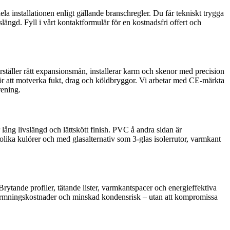
la installationen enligt gällande branschregler. Du får tekniskt trygga
längd. Fyll i vårt kontaktformulär för en kostnadsfri offert och
rställer rätt expansionsmån, installerar karm och skenor med precision
 för att motverka fukt, drag och köldbryggor. Vi arbetar med CE-märkta
rening.
r lång livslängd och lättskött finish. PVC å andra sidan är
lika kulörer och med glasalternativ som 3-glas isolerrutor, varmkant
 Brytande profiler, tätande lister, varmkantspacer och energieffektiva
ppvärmningskostnader och minskad kondensrisk – utan att kompromissa