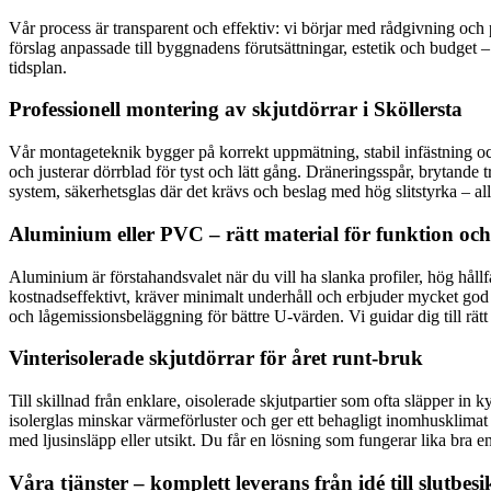
Vår process är transparent och effektiv: vi börjar med rådgivning och 
förslag anpassade till byggnadens förutsättningar, estetik och budget 
tidsplan.
Professionell montering av skjutdörrar i Sköllersta
Vår montageteknik bygger på korrekt uppmätning, stabil infästning och
och justerar dörrblad för tyst och lätt gång. Dräneringsspår, brytand
system, säkerhetsglas där det krävs och beslag med hög slitstyrka – allt
Aluminium eller PVC – rätt material för funktion och
Aluminium är förstahandsvalet när du vill ha slanka profiler, hög hållfa
kostnadseffektivt, kräver minimalt underhåll och erbjuder mycket god 
och lågemissionsbeläggning för bättre U-värden. Vi guidar dig till rätt v
Vinterisolerade skjutdörrar för året runt-bruk
Till skillnad från enklare, oisolerade skjutpartier som ofta släpper in 
isolerglas minskar värmeförluster och ger ett behagligt inomhusklimat
med ljusinsläpp eller utsikt. Du får en lösning som fungerar lika bra 
Våra tjänster – komplett leverans från idé till slutbes