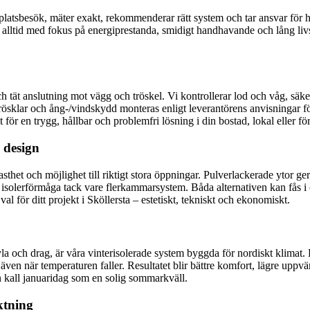
platsbesök, mäter exakt, rekommenderar rätt system och tar ansvar för he
– alltid med fokus på energiprestanda, smidigt handhavande och lång livs
 tät anslutning mot vägg och tröskel. Vi kontrollerar lod och våg, säke
e trösklar och ång-/vindskydd monteras enligt leverantörens anvisningar
 för en trygg, hållbar och problemfri lösning i din bostad, lokal eller fö
 design
sthet och möjlighet till riktigt stora öppningar. Pulverlackerade ytor ge
isolerförmåga tack vare flerkammarsystem. Båda alternativen kan fås i o
al för ditt projekt i Sköllersta – estetiskt, tekniskt och ekonomiskt.
kyla och drag, är våra vinterisolerade system byggda för nordiskt klimat.
 även när temperaturen faller. Resultatet blir bättre komfort, lägre u
en kall januaridag som en solig sommarkväll.
iktning