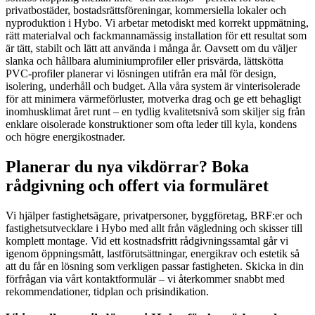
privatbostäder, bostadsrättsföreningar, kommersiella lokaler och
nyproduktion i Hybo. Vi arbetar metodiskt med korrekt uppmätning,
rätt materialval och fackmannamässig installation för ett resultat som
är tätt, stabilt och lätt att använda i många år. Oavsett om du väljer
slanka och hållbara aluminiumprofiler eller prisvärda, lättskötta
PVC-profiler planerar vi lösningen utifrån era mål för design,
isolering, underhåll och budget. Alla våra system är vinterisolerade
för att minimera värmeförluster, motverka drag och ge ett behagligt
inomhusklimat året runt – en tydlig kvalitetsnivå som skiljer sig från
enklare oisolerade konstruktioner som ofta leder till kyla, kondens
och högre energikostnader.
Planerar du nya vikdörrar? Boka
rådgivning och offert via formuläret
Vi hjälper fastighetsägare, privatpersoner, byggföretag, BRF:er och
fastighetsutvecklare i Hybo med allt från vägledning och skisser till
komplett montage. Vid ett kostnadsfritt rådgivningssamtal går vi
igenom öppningsmått, lastförutsättningar, energikrav och estetik så
att du får en lösning som verkligen passar fastigheten. Skicka in din
förfrågan via vårt kontaktformulär – vi återkommer snabbt med
rekommendationer, tidplan och prisindikation.