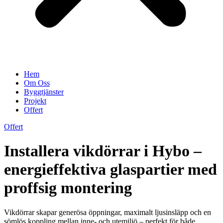
Hem
Om Oss
Byggtjänster
Projekt
Offert
Offert
Installera vikdörrar i Hybo –
energieffektiva glaspartier med
proffsig montering
Vikdörrar skapar generösa öppningar, maximalt ljusinsläpp och en
sömlös koppling mellan inne- och utemiljö – perfekt för både