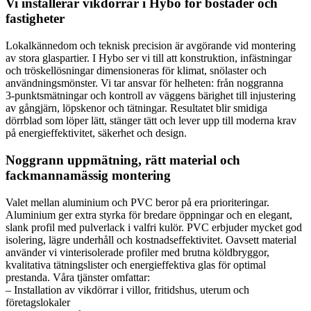
Vi installerar vikdörrar i Hybo för bostäder och
fastigheter
Lokalkännedom och teknisk precision är avgörande vid montering
av stora glaspartier. I Hybo ser vi till att konstruktion, infästningar
och tröskellösningar dimensioneras för klimat, snölaster och
användningsmönster. Vi tar ansvar för helheten: från noggranna
3‑punktsmätningar och kontroll av väggens bärighet till injustering
av gångjärn, löpskenor och tätningar. Resultatet blir smidiga
dörrblad som löper lätt, stänger tätt och lever upp till moderna krav
på energieffektivitet, säkerhet och design.
Noggrann uppmätning, rätt material och
fackmannamässig montering
Valet mellan aluminium och PVC beror på era prioriteringar.
Aluminium ger extra styrka för bredare öppningar och en elegant,
slank profil med pulverlack i valfri kulör. PVC erbjuder mycket god
isolering, lägre underhåll och kostnadseffektivitet. Oavsett material
använder vi vinterisolerade profiler med brutna köldbryggor,
kvalitativa tätningslister och energieffektiva glas för optimal
prestanda. Våra tjänster omfattar:
– Installation av vikdörrar i villor, fritidshus, uterum och
företagslokaler