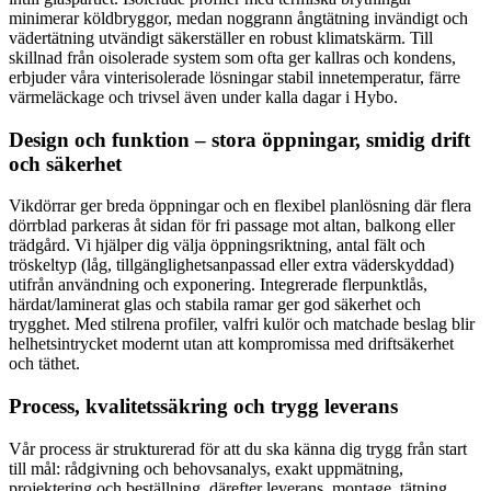
minimerar köldbryggor, medan noggrann ångtätning invändigt och
vädertätning utvändigt säkerställer en robust klimatskärm. Till
skillnad från oisolerade system som ofta ger kallras och kondens,
erbjuder våra vinterisolerade lösningar stabil innetemperatur, färre
värmeläckage och trivsel även under kalla dagar i Hybo.
Design och funktion – stora öppningar, smidig drift
och säkerhet
Vikdörrar ger breda öppningar och en flexibel planlösning där flera
dörrblad parkeras åt sidan för fri passage mot altan, balkong eller
trädgård. Vi hjälper dig välja öppningsriktning, antal fält och
tröskeltyp (låg, tillgänglighetsanpassad eller extra väderskyddad)
utifrån användning och exponering. Integrerade flerpunktlås,
härdat/laminerat glas och stabila ramar ger god säkerhet och
trygghet. Med stilrena profiler, valfri kulör och matchade beslag blir
helhetsintrycket modernt utan att kompromissa med driftsäkerhet
och täthet.
Process, kvalitetssäkring och trygg leverans
Vår process är strukturerad för att du ska känna dig trygg från start
till mål: rådgivning och behovsanalys, exakt uppmätning,
projektering och beställning, därefter leverans, montage, tätning,