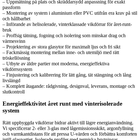
– Uppmätning på plats och skräddarsydd anpassning för exakt
passform
– Montering av system i aluminium eller PVC utifrån era krav på stil
och hållbarhet
– Införande av helisolerade, vinterklassade vikdörrar för året-runt-
bruk
– Proffsig tätning, fogning och isolering som minskar drag och
värmesvinn
– Projektering av stora glasytor för maximalt ljus och fri sikt
– Fackmässig montering mellan inne- och utemiljö med rätt
tröskellösning
– Utbyte av äldre partier mot moderna, energieffektiva
vikdörrssystem
– Finjustering och kalibrering för lätt gång, tät stängning och lång
livslängd
– Komplett åtagande: rådgivning, designval, leverans, montage och
slutkontroll
Energieffektivitet året runt med vinterisolerade
system
Rätt uppbyggda vikdörrar bidrar aktivt till lägre energianvändning.
Vi specificerar 2- eller 3-glas med lågemissionsskikt, argonfyllning
och varmkantdistans för att pressa U‑värden och förbättra komforten
intill glaspartiet. Isolerade profiler med termiska brytningar