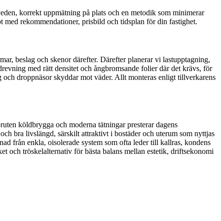
msveden, korrekt uppmätning på plats och en metodik som minimerar
t med rekommendationer, prisbild och tidsplan för din fastighet.
mar, beslag och skenor därefter. Därefter planerar vi lastupptagning,
, drevning med rätt densitet och ångbromsande folier där det krävs, för
ng och droppnäsor skyddar mot väder. Allt monteras enligt tillverkarens
 bruten köldbrygga och moderna tätningar presterar dagens
h bra livslängd, särskilt attraktivt i bostäder och uterum som nyttjas
lnad från enkla, oisolerade system som ofta leder till kallras, kondens
et och tröskelalternativ för bästa balans mellan estetik, driftsekonomi