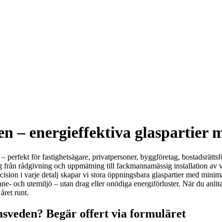
en – energieffektiva glaspartier 
er – perfekt för fastighetsägare, privatpersoner, byggföretag, bostadsrä
ng från rådgivning och uppmätning till fackmannamässig installation av
ision i varje detalj skapar vi stora öppningsbara glaspartier med minimal
- och utemiljö – utan drag eller onödiga energiförluster. När du anlitar
året runt.
sveden? Begär offert via formuläret