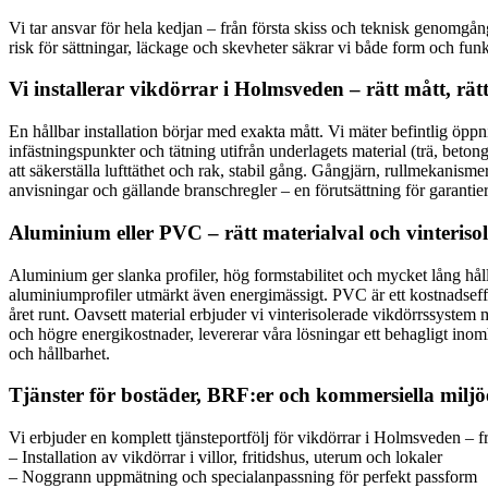
Vi tar ansvar för hela kedjan – från första skiss och teknisk genomg
risk för sättningar, läckage och skevheter säkrar vi både form och fun
Vi installerar vikdörrar i Holmsveden – rätt mått, rät
En hållbar installation börjar med exakta mått. Vi mäter befintlig öpp
infästningspunkter och tätning utifrån underlagets material (trä, beton
att säkerställa lufttäthet och rak, stabil gång. Gångjärn, rullmekanism
anvisningar och gällande branschregler – en förutsättning för garantier
Aluminium eller PVC – rätt materialval och vinteriso
Aluminium ger slanka profiler, hög formstabilitet och mycket lång hål
aluminiumprofiler utmärkt även energimässigt. PVC är ett kostnadseffek
året runt. Oavsett material erbjuder vi vinterisolerade vikdörrssystem m
och högre energikostnader, levererar våra lösningar ett behagligt inomh
och hållbarhet.
Tjänster för bostäder, BRF:er och kommersiella miljö
Vi erbjuder en komplett tjänsteportfölj för vikdörrar i Holmsveden – fr
– Installation av vikdörrar i villor, fritidshus, uterum och lokaler
– Noggrann uppmätning och specialanpassning för perfekt passform