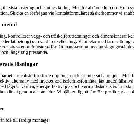
ång till sista justering och slutbesiktning. Med lokalkännedom om Hol
ktion. Skicka en förfrågan via kontaktformuläret så återkommer vi snabb
t metod
ning, kontrollerar vägg- och tröskelförutsättningar och dimensionerar kar
g eller lättbetong) och vald tröskellösning. Vi arbetar med lasersättning
er och styrskenor finjusteras för lätt manövrering, medan slagregnstätni
 och långsiktig prestanda.
lerade lösningar
lbarhet – idealiskt för större öppningar och kommersiella miljöer. Med
tivt alternativ med mycket god isoleringsförmåga, låg underhållsnivå oc
ed låga U-värden, energieffektivt glas och varma distanslister. Till skil
usklimat genom alla årstider. Vi hjälper dig att jämföra profiler, glaspak
er
ån idé till färdigt montage: