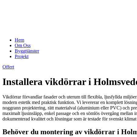
Hem
Om Oss
Byggtjänster
Projekt
Offert
Installera vikdörrar i Holmsved
Vikdörrar förvandlar fasader och uterum till flexibla, ljusfyllda miljö
modern estetik med praktisk funktion. Vi levererar en komplett lösni
noggrann projektering, rätt materialval (aluminium eller PVC) och prec
maximalt ljusinsläpp, enkel passage och en sömlös övergång mellan inne
dokumenterad kvalitet och lösningar som är testade för svenskt klimat 
Behöver du montering av vikdörrar i Holm