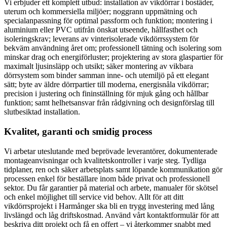
Vi erbjuder ett komplett utbud: installation av vikdörrar i bostäder,
uterum och kommersiella miljöer; noggrann uppmätning och
specialanpassning för optimal passform och funktion; montering i
aluminium eller PVC utifrån önskat utseende, hållfasthet och
isoleringskrav; leverans av vinterisolerade vikdörrssystem för
bekväm användning året om; professionell tätning och isolering som
minskar drag och energiförluster; projektering av stora glaspartier för
maximalt ljusinsläpp och utsikt; säker montering av vikbara
dörrsystem som binder samman inne- och utemiljö på ett elegant
sätt; byte av äldre dörrpartier till moderna, energisnåla vikdörrar;
precision i justering och fininställning för mjuk gång och hållbar
funktion; samt helhetsansvar från rådgivning och designförslag till
slutbesiktad installation.
Kvalitet, garanti och smidig process
Vi arbetar uteslutande med beprövade leverantörer, dokumenterade
montageanvisningar och kvalitetskontroller i varje steg. Tydliga
tidplaner, ren och säker arbetsplats samt löpande kommunikation gör
processen enkel för beställare inom både privat och professionell
sektor. Du får garantier på material och arbete, manualer för skötsel
och enkel möjlighet till service vid behov. Allt för att ditt
vikdörrsprojekt i Harmånger ska bli en trygg investering med lång
livslängd och låg driftskostnad. Använd vårt kontaktformulär för att
beskriva ditt projekt och få en offert – vi återkommer snabbt med