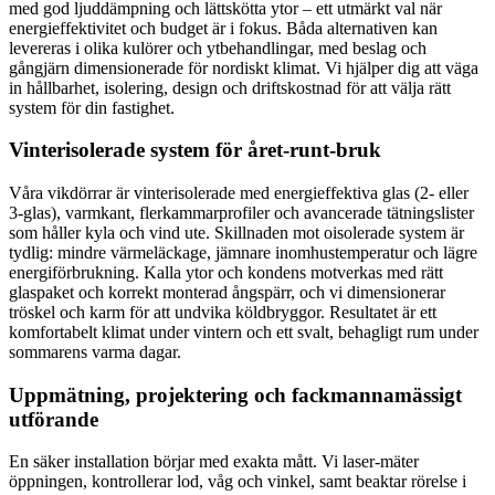
med god ljuddämpning och lättskötta ytor – ett utmärkt val när
energieffektivitet och budget är i fokus. Båda alternativen kan
levereras i olika kulörer och ytbehandlingar, med beslag och
gångjärn dimensionerade för nordiskt klimat. Vi hjälper dig att väga
in hållbarhet, isolering, design och driftskostnad för att välja rätt
system för din fastighet.
Vinterisolerade system för året-runt-bruk
Våra vikdörrar är vinterisolerade med energieffektiva glas (2- eller
3-glas), varmkant, flerkammarprofiler och avancerade tätningslister
som håller kyla och vind ute. Skillnaden mot oisolerade system är
tydlig: mindre värmeläckage, jämnare inomhustemperatur och lägre
energiförbrukning. Kalla ytor och kondens motverkas med rätt
glaspaket och korrekt monterad ångspärr, och vi dimensionerar
tröskel och karm för att undvika köldbryggor. Resultatet är ett
komfortabelt klimat under vintern och ett svalt, behagligt rum under
sommarens varma dagar.
Uppmätning, projektering och fackmannamässigt
utförande
En säker installation börjar med exakta mått. Vi laser-mäter
öppningen, kontrollerar lod, våg och vinkel, samt beaktar rörelse i