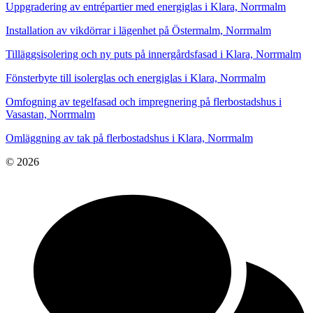
Uppgradering av entrépartier med energiglas i Klara, Norrmalm
Installation av vikdörrar i lägenhet på Östermalm, Norrmalm
Tilläggsisolering och ny puts på innergårdsfasad i Klara, Norrmalm
Fönsterbyte till isolerglas och energiglas i Klara, Norrmalm
Omfogning av tegelfasad och impregnering på flerbostadshus i
Vasastan, Norrmalm
Omläggning av tak på flerbostadshus i Klara, Norrmalm
© 2026