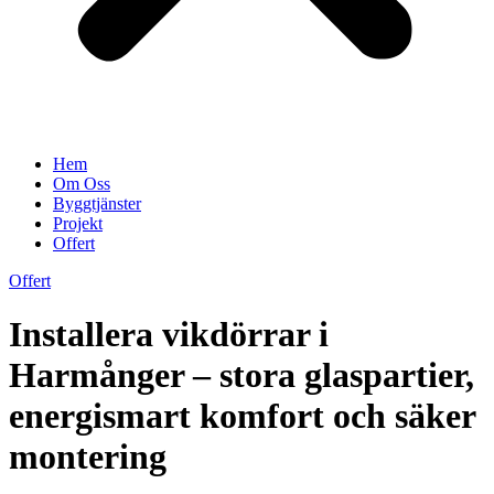
Hem
Om Oss
Byggtjänster
Projekt
Offert
Offert
Installera vikdörrar i
Harmånger – stora glaspartier,
energismart komfort och säker
montering