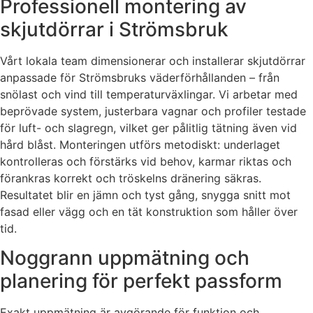
Professionell montering av
skjutdörrar i Strömsbruk
Vårt lokala team dimensionerar och installerar skjutdörrar
anpassade för Strömsbruks väderförhållanden – från
snölast och vind till temperaturväxlingar. Vi arbetar med
beprövade system, justerbara vagnar och profiler testade
för luft- och slagregn, vilket ger pålitlig tätning även vid
hård blåst. Monteringen utförs metodiskt: underlaget
kontrolleras och förstärks vid behov, karmar riktas och
förankras korrekt och tröskelns dränering säkras.
Resultatet blir en jämn och tyst gång, snygga snitt mot
fasad eller vägg och en tät konstruktion som håller över
tid.
Noggrann uppmätning och
planering för perfekt passform
Exakt uppmätning är avgörande för funktion och