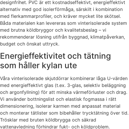
designfrihet. PVC är ett kostnadseffektivt, energieffektivt
alternativ med god isolerförmåga, särskilt i kombination
med flerkammarprofiler, och kräver mycket lite skötsel.
Båda materialen kan levereras som vinterisolerade system
med brutna köldbryggor och kvalitetsbeslag – vi
rekommenderar lösning utifrån byggnad, klimatpåverkan,
budget och önskat uttryck.
Energieffektivitet och tätning
som håller kylan ute
Våra vinterisolerade skjutdörrar kombinerar låga U-värden
med energieffektivt glas (t.ex. 3-glas, selektiv beläggning
och argonfyllning) för att minska värmeförluster och drag.
Vi använder bottningslist och elastisk fogmassa i rätt
dimensionering, isolerar karmen med anpassat material
och monterar tätlister som bibehåller trycktätning över tid.
Trösklar med bruten köldbrygga och säkrad
vattenavledning förhindrar fukt- och köldproblem.