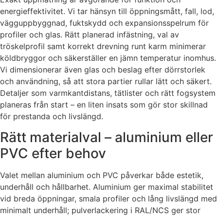
energieffektivitet. Vi tar hänsyn till öppningsmått, fall, lod,
vägguppbyggnad, fuktskydd och expansionsspelrum för
profiler och glas. Rätt planerad infästning, val av
tröskelprofil samt korrekt drevning runt karm minimerar
köldbryggor och säkerställer en jämn temperatur inomhus.
Vi dimensionerar även glas och beslag efter dörrstorlek
och användning, så att stora partier rullar lätt och säkert.
Detaljer som varmkantdistans, tätlister och rätt fogsystem
planeras från start – en liten insats som gör stor skillnad
för prestanda och livslängd.
Rätt materialval – aluminium eller
PVC efter behov
Valet mellan aluminium och PVC påverkar både estetik,
underhåll och hållbarhet. Aluminium ger maximal stabilitet
vid breda öppningar, smala profiler och lång livslängd med
minimalt underhåll; pulverlackering i RAL/NCS ger stor