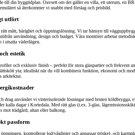
e till din byggtidplan. Oavsett om det gäller en villa, ett uterum, en BR
tformuläret så återkommer vi snabbt med förslag och prisbild.
t utfört
 rätt mått, bärighet och öppningslösning. Vi tar hänsyn till vägguppbyggn
m utifrån användning, design och budget. Våra montörer arbetar metodisk
n i utsatta väderlägen.
och estetik
ofiler och exklusiv finish – perfekt för stora glaspartier och frekvent 
ättskött yta; idealiskt när du vill kombinera funktion, ekonomi och mode
 arkitektur.
nergikostnader
 och drag använder vi vinterisolerade lösningar med bruten köldbrygga, e
r kalla dagar i Kortedala. Med rätt glas (t.ex. 3-glas, lågemissionssk
 mot trädgård, altan eller balkong.
ekt passform
öppningen, kontrollerar lod/våglinjer och anpassar tröskel- och karmpla