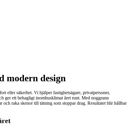
med modern design
t eller säkerhet. Vi hjälper fastighetsägare, privatpersoner,
och ger ett behagligt inomhusklimat året runt. Med noggrann
 och raka skenor till tätning som stoppar drag. Resultatet blir hållbar
äret