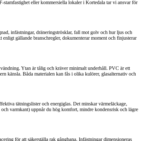
F-stamfastighet eller kommersiella lokaler i Kortedala tar vi ansvar för
ad, infästningar, dräneringströsklar, fall mot golv och hur ljus och
t enligt gällande branschregler, dokumenterar moment och finjusterar
användning. Ytan är tålig och kräver minimalt underhåll. PVC är ett
rn känsla. Båda materialen kan fås i olika kulörer, glasalternativ och
ffektiva tätningslister och energi­glas. Det minskar värmeläckage,
ikt och varmkant) uppnår du hög komfort, mindre kondensrisk och lägre
cering för att säkerställa rak gångbana. Infästningar dimensioneras