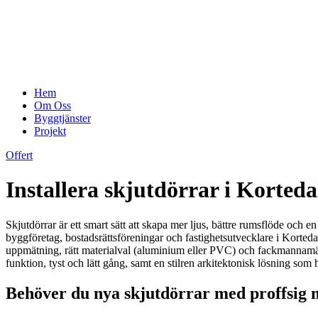
Hem
Om Oss
Byggtjänster
Projekt
Offert
Installera skjutdörrar i Korted
Skjutdörrar är ett smart sätt att skapa mer ljus, bättre rumsflöde och 
byggföretag, bostadsrättsföreningar och fastighetsutvecklare i Korted
uppmätning, rätt materialval (aluminium eller PVC) och fackmannamässig 
funktion, tyst och lätt gång, samt en stilren arkitektonisk lösning som
Behöver du nya skjutdörrar med proffsig 