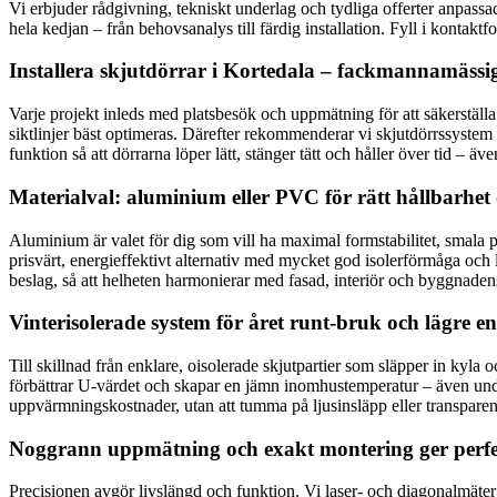
Vi erbjuder rådgivning, tekniskt underlag och tydliga offerter anpassad
hela kedjan – från behovsanalys till färdig installation. Fyll i kontak
Installera skjutdörrar i Kortedala – fackmannamässig
Varje projekt inleds med platsbesök och uppmätning för att säkerställa
siktlinjer bäst optimeras. Därefter rekommenderar vi skjutdörrssyste
funktion så att dörrarna löper lätt, stänger tätt och håller över tid – äve
Materialval: aluminium eller PVC för rätt hållbarhet 
Aluminium är valet för dig som vill ha maximal formstabilitet, smala pr
prisvärt, energieffektivt alternativ med mycket god isolerförmåga och l
beslag, så att helheten harmonierar med fasad, interiör och byggnadens
Vinterisolerade system för året runt-bruk och lägre e
Till skillnad från enklare, oisolerade skjutpartier som släpper in kyla
förbättrar U-värdet och skapar en jämn inomhustemperatur – även unde
uppvärmningskostnader, utan att tumma på ljusinsläpp eller transparens
Noggrann uppmätning och exakt montering ger perf
Precisionen avgör livslängd och funktion. Vi laser- och diagonalmäter 