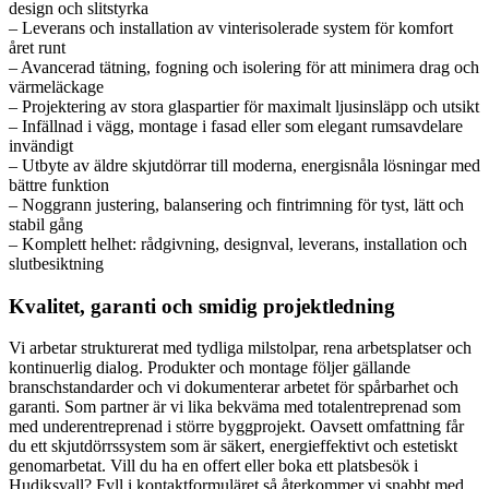
design och slitstyrka
– Leverans och installation av vinterisolerade system för komfort
året runt
– Avancerad tätning, fogning och isolering för att minimera drag och
värmeläckage
– Projektering av stora glaspartier för maximalt ljusinsläpp och utsikt
– Infällnad i vägg, montage i fasad eller som elegant rumsavdelare
invändigt
– Utbyte av äldre skjutdörrar till moderna, energisnåla lösningar med
bättre funktion
– Noggrann justering, balansering och fintrimning för tyst, lätt och
stabil gång
– Komplett helhet: rådgivning, designval, leverans, installation och
slutbesiktning
Kvalitet, garanti och smidig projektledning
Vi arbetar strukturerat med tydliga milstolpar, rena arbetsplatser och
kontinuerlig dialog. Produkter och montage följer gällande
branschstandarder och vi dokumenterar arbetet för spårbarhet och
garanti. Som partner är vi lika bekväma med totalentreprenad som
med underentreprenad i större byggprojekt. Oavsett omfattning får
du ett skjutdörrssystem som är säkert, energieffektivt och estetiskt
genomarbetat. Vill du ha en offert eller boka ett platsbesök i
Hudiksvall? Fyll i kontaktformuläret så återkommer vi snabbt med