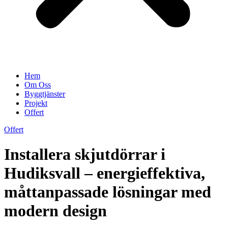
Hem
Om Oss
Byggtjänster
Projekt
Offert
Offert
Installera skjutdörrar i
Hudiksvall – energieffektiva,
måttanpassade lösningar med
modern design