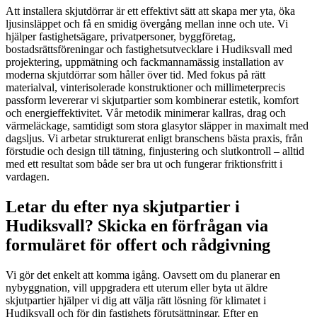
Att installera skjutdörrar är ett effektivt sätt att skapa mer yta, öka
ljusinsläppet och få en smidig övergång mellan inne och ute. Vi
hjälper fastighetsägare, privatpersoner, byggföretag,
bostadsrättsföreningar och fastighetsutvecklare i Hudiksvall med
projektering, uppmätning och fackmannamässig installation av
moderna skjutdörrar som håller över tid. Med fokus på rätt
materialval, vinterisolerade konstruktioner och millimeterprecis
passform levererar vi skjutpartier som kombinerar estetik, komfort
och energieffektivitet. Vår metodik minimerar kallras, drag och
värmeläckage, samtidigt som stora glasytor släpper in maximalt med
dagsljus. Vi arbetar strukturerat enligt branschens bästa praxis, från
förstudie och design till tätning, finjustering och slutkontroll – alltid
med ett resultat som både ser bra ut och fungerar friktionsfritt i
vardagen.
Letar du efter nya skjutpartier i
Hudiksvall? Skicka en förfrågan via
formuläret för offert och rådgivning
Vi gör det enkelt att komma igång. Oavsett om du planerar en
nybyggnation, vill uppgradera ett uterum eller byta ut äldre
skjutpartier hjälper vi dig att välja rätt lösning för klimatet i
Hudiksvall och för din fastighets förutsättningar. Efter en