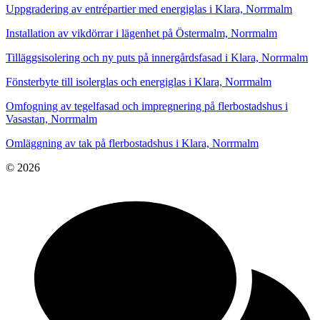
Uppgradering av entrépartier med energiglas i Klara, Norrmalm
Installation av vikdörrar i lägenhet på Östermalm, Norrmalm
Tilläggsisolering och ny puts på innergårdsfasad i Klara, Norrmalm
Fönsterbyte till isolerglas och energiglas i Klara, Norrmalm
Omfogning av tegelfasad och impregnering på flerbostadshus i
Vasastan, Norrmalm
Omläggning av tak på flerbostadshus i Klara, Norrmalm
© 2026