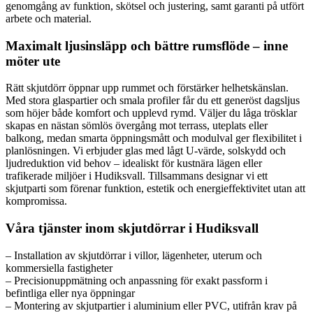
genomgång av funktion, skötsel och justering, samt garanti på utfört
arbete och material.
Maximalt ljusinsläpp och bättre rumsflöde – inne
möter ute
Rätt skjutdörr öppnar upp rummet och förstärker helhetskänslan.
Med stora glaspartier och smala profiler får du ett generöst dagsljus
som höjer både komfort och upplevd rymd. Väljer du låga trösklar
skapas en nästan sömlös övergång mot terrass, uteplats eller
balkong, medan smarta öppningsmått och modulval ger flexibilitet i
planlösningen. Vi erbjuder glas med lågt U-värde, solskydd och
ljudreduktion vid behov – idealiskt för kustnära lägen eller
trafikerade miljöer i Hudiksvall. Tillsammans designar vi ett
skjutparti som förenar funktion, estetik och energieffektivitet utan att
kompromissa.
Våra tjänster inom skjutdörrar i Hudiksvall
– Installation av skjutdörrar i villor, lägenheter, uterum och
kommersiella fastigheter
– Precisionuppmätning och anpassning för exakt passform i
befintliga eller nya öppningar
– Montering av skjutpartier i aluminium eller PVC, utifrån krav på