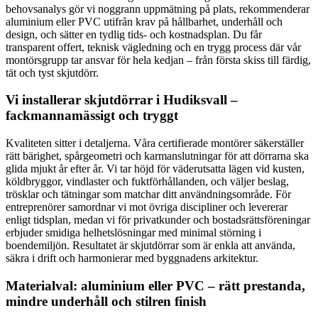
behovsanalys gör vi noggrann uppmätning på plats, rekommenderar
aluminium eller PVC utifrån krav på hållbarhet, underhåll och
design, och sätter en tydlig tids- och kostnadsplan. Du får
transparent offert, teknisk vägledning och en trygg process där vår
montörsgrupp tar ansvar för hela kedjan – från första skiss till färdig,
tät och tyst skjutdörr.
Vi installerar skjutdörrar i Hudiksvall –
fackmannamässigt och tryggt
Kvaliteten sitter i detaljerna. Våra certifierade montörer säkerställer
rätt bärighet, spårgeometri och karmanslutningar för att dörrarna ska
glida mjukt år efter år. Vi tar höjd för väderutsatta lägen vid kusten,
köldbryggor, vindlaster och fuktförhållanden, och väljer beslag,
trösklar och tätningar som matchar ditt användningsområde. För
entreprenörer samordnar vi mot övriga discipliner och levererar
enligt tidsplan, medan vi för privatkunder och bostadsrättsföreningar
erbjuder smidiga helhetslösningar med minimal störning i
boendemiljön. Resultatet är skjutdörrar som är enkla att använda,
säkra i drift och harmonierar med byggnadens arkitektur.
Materialval: aluminium eller PVC – rätt prestanda,
mindre underhåll och stilren finish