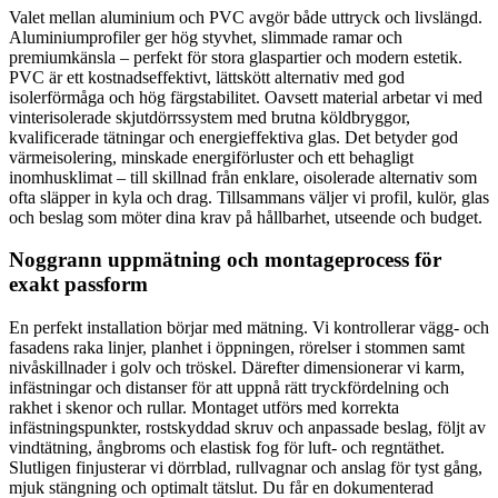
Valet mellan aluminium och PVC avgör både uttryck och livslängd.
Aluminiumprofiler ger hög styvhet, slimmade ramar och
premiumkänsla – perfekt för stora glaspartier och modern estetik.
PVC är ett kostnadseffektivt, lättskött alternativ med god
isolerförmåga och hög färgstabilitet. Oavsett material arbetar vi med
vinterisolerade skjutdörrssystem med brutna köldbryggor,
kvalificerade tätningar och energieffektiva glas. Det betyder god
värmeisolering, minskade energiförluster och ett behagligt
inomhusklimat – till skillnad från enklare, oisolerade alternativ som
ofta släpper in kyla och drag. Tillsammans väljer vi profil, kulör, glas
och beslag som möter dina krav på hållbarhet, utseende och budget.
Noggrann uppmätning och montageprocess för
exakt passform
En perfekt installation börjar med mätning. Vi kontrollerar vägg- och
fasadens raka linjer, planhet i öppningen, rörelser i stommen samt
nivåskillnader i golv och tröskel. Därefter dimensionerar vi karm,
infästningar och distanser för att uppnå rätt tryckfördelning och
rakhet i skenor och rullar. Montaget utförs med korrekta
infästningspunkter, rostskyddad skruv och anpassade beslag, följt av
vindtätning, ångbroms och elastisk fog för luft- och regntäthet.
Slutligen finjusterar vi dörrblad, rullvagnar och anslag för tyst gång,
mjuk stängning och optimalt tätslut. Du får en dokumenterad