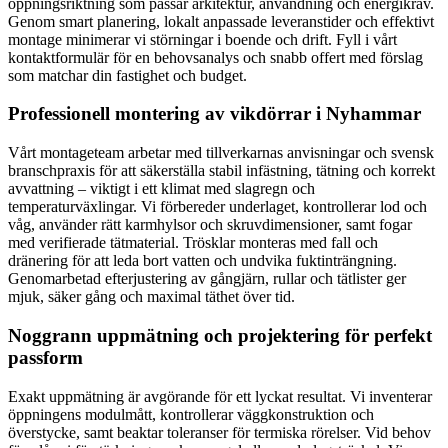
öppningsriktning som passar arkitektur, användning och energikrav.
Genom smart planering, lokalt anpassade leveranstider och effektivt
montage minimerar vi störningar i boende och drift. Fyll i vårt
kontaktformulär för en behovsanalys och snabb offert med förslag
som matchar din fastighet och budget.
Professionell montering av vikdörrar i Nyhammar
Vårt montageteam arbetar med tillverkarnas anvisningar och svensk
branschpraxis för att säkerställa stabil infästning, tätning och korrekt
avvattning – viktigt i ett klimat med slagregn och
temperaturväxlingar. Vi förbereder underlaget, kontrollerar lod och
våg, använder rätt karmhylsor och skruvdimensioner, samt fogar
med verifierade tätmaterial. Trösklar monteras med fall och
dränering för att leda bort vatten och undvika fuktinträngning.
Genomarbetad efterjustering av gångjärn, rullar och tätlister ger
mjuk, säker gång och maximal täthet över tid.
Noggrann uppmätning och projektering för perfekt
passform
Exakt uppmätning är avgörande för ett lyckat resultat. Vi inventerar
öppningens modulmått, kontrollerar väggkonstruktion och
överstycke, samt beaktar toleranser för termiska rörelser. Vid behov