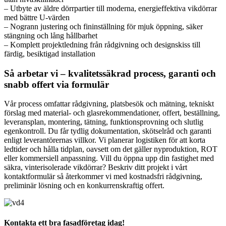
– Utbyte av äldre dörrpartier till moderna, energieffektiva vikdörrar
med bättre U‑värden
– Nogrann justering och fininställning för mjuk öppning, säker
stängning och lång hållbarhet
– Komplett projektledning från rådgivning och designskiss till
färdig, besiktigad installation
Så arbetar vi – kvalitetssäkrad process, garanti och
snabb offert via formulär
Vår process omfattar rådgivning, platsbesök och mätning, tekniskt
förslag med material- och glasrekommendationer, offert, beställning,
leveransplan, montering, tätning, funktionsprovning och slutlig
egenkontroll. Du får tydlig dokumentation, skötselråd och garanti
enligt leverantörernas villkor. Vi planerar logistiken för att korta
ledtider och hålla tidplan, oavsett om det gäller nyproduktion, ROT
eller kommersiell anpassning. Vill du öppna upp din fastighet med
säkra, vinterisolerade vikdörrar? Beskriv ditt projekt i vårt
kontaktformulär så återkommer vi med kostnadsfri rådgivning,
preliminär lösning och en konkurrenskraftig offert.
Kontakta ett bra fasadföretag idag!