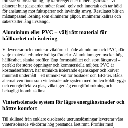
föreslår vi förstärkning, ny karmregel eller underlagströskel. Vi
planerar hur glaspartiet möter fasad, golv och innertak och tar höjd
för anslutning mot fuktspärrar och invändig smyg. Resultatet blir en
måttanpassad lösning som eliminerar glipor, minimerar kallras och
säkerställer lång livslängd.
Aluminium eller PVC – välj rätt material för
hållbarhet och isolering
Vi levererar och monterar vikdörrar i både aluminium och PVC, där
varje material erbjuder tydliga fördelar. Aluminium ger mycket hög
hållfasthet, slanka profiler, lång formstabilitet och stort färgurval –
perfekt för större öppningar och kommersiella miljöer. PVC är
kostnadseffektivt, har utmärkta isolerande egenskaper och kräver
minimalt underhåll – ett utmärkt val för bostäder och BRF:er. Båda
alternativen finns som vinterisolerade system med bruten köldbrygga
och energieffektiva glas, vilket ger låg energiförbrukning och
behagligt inomhusklimat.
Vinterisolerade system för lägre energikostnader och
bättre komfort
Till skillnad från enklare oisolerade uterumslösningar levererar våra
vinterisolerade vikdörrar hög prestanda året runt. Profiler med