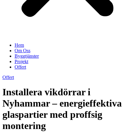
Hem
Om Oss
Byggtjänster
Projekt
Offert
Offert
Installera vikdörrar i
Nyhammar – energieffektiva
glaspartier med proffsig
montering