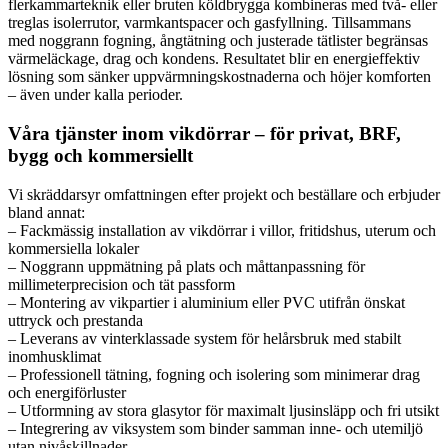
flerkammarteknik eller bruten köldbrygga kombineras med två- eller
treglas isolerrutor, varmkantspacer och gasfyllning. Tillsammans
med noggrann fogning, ångtätning och justerade tätlister begränsas
värmeläckage, drag och kondens. Resultatet blir en energieffektiv
lösning som sänker uppvärmningskostnaderna och höjer komforten
– även under kalla perioder.
Våra tjänster inom vikdörrar – för privat, BRF,
bygg och kommersiellt
Vi skräddarsyr omfattningen efter projekt och beställare och erbjuder
bland annat:
– Fackmässig installation av vikdörrar i villor, fritidshus, uterum och
kommersiella lokaler
– Noggrann uppmätning på plats och måttanpassning för
millimeterprecision och tät passform
– Montering av vikpartier i aluminium eller PVC utifrån önskat
uttryck och prestanda
– Leverans av vinterklassade system för helårsbruk med stabilt
inomhusklimat
– Professionell tätning, fogning och isolering som minimerar drag
och energiförluster
– Utformning av stora glasytor för maximalt ljusinsläpp och fri utsikt
– Integrering av viksystem som binder samman inne- och utemiljö
utan nivåskillnader