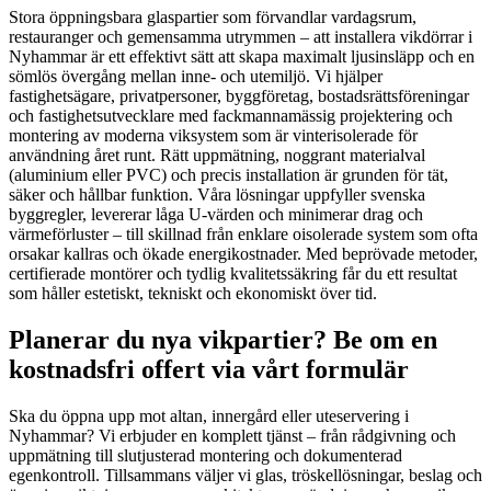
Stora öppningsbara glaspartier som förvandlar vardagsrum,
restauranger och gemensamma utrymmen – att installera vikdörrar i
Nyhammar är ett effektivt sätt att skapa maximalt ljusinsläpp och en
sömlös övergång mellan inne- och utemiljö. Vi hjälper
fastighetsägare, privatpersoner, byggföretag, bostadsrättsföreningar
och fastighetsutvecklare med fackmannamässig projektering och
montering av moderna viksystem som är vinterisolerade för
användning året runt. Rätt uppmätning, noggrant materialval
(aluminium eller PVC) och precis installation är grunden för tät,
säker och hållbar funktion. Våra lösningar uppfyller svenska
byggregler, levererar låga U‑värden och minimerar drag och
värmeförluster – till skillnad från enklare oisolerade system som ofta
orsakar kallras och ökade energikostnader. Med beprövade metoder,
certifierade montörer och tydlig kvalitetssäkring får du ett resultat
som håller estetiskt, tekniskt och ekonomiskt över tid.
Planerar du nya vikpartier? Be om en
kostnadsfri offert via vårt formulär
Ska du öppna upp mot altan, innergård eller uteservering i
Nyhammar? Vi erbjuder en komplett tjänst – från rådgivning och
uppmätning till slutjusterad montering och dokumenterad
egenkontroll. Tillsammans väljer vi glas, tröskellösningar, beslag och